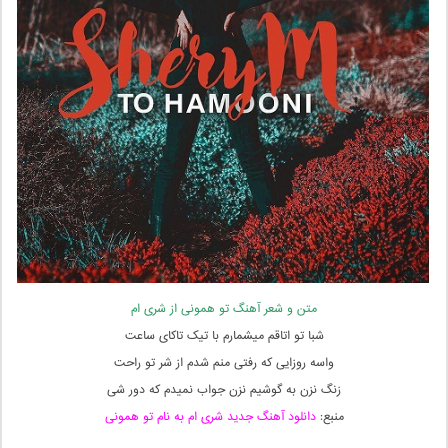
متن و شعر آهنگ تو همونی از شری ام
شبا تو اتاقم میشمارم با تیک تاکای ساعت
واسه روزایی که رفتی منم شدم از شر تو راحت
زنگ نزن به گوشیم نزن جواب نمیدم که دور شی
منبع:
دانلود آهنگ جدید شری ام به نام تو همونی