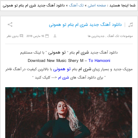
دانلود آهنگ جدید بهنام
دانلود آهنگ جدید علی
شما اینجا هستید :
صفحه اصلی
»
تک آهنگ
»
دانلود آهنگ جدید شری ام بنام تو همونی
بانی بنام قرص قمر 2
یاسینی بنام دورترین نزدیک
دانلود آهنگ جدید شری ام بنام تو همونی
موضوعات:
تک آهنگ
,
جدیدترین ها
16 مارس 2018
بدون نظر
شری ام
تو همونی
دانلود آهنگ جدید
بنام “
” با لینک مستقیم
Download New Music Shery M –
To Hamooni
شری ام
تو همونی
موزیک جدید و بسیار زیبای
بنام
با بالاترین کیفیت در آهنگ فاخر
” برای دانلود آهنگ های
شری ام
<— کلیک کنید “