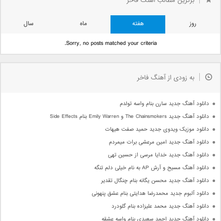
برترین مطالب آهنگ فاخر
روز
هفته
ماه
سال
Sorry, no posts matched your criteria.
به زودی از آهنگ فاخر
دانلود آهنگ جدید سارن بنام واسه تولدم
دانلود آهنگ جدید The Chainsmokers و Emily Warren بنام Side Effects
دانلود موزیک ویدوی جدید حمید صفت هیهات
دانلود آهنگ جدید امین مرعشی برات میمردم
دانلود آهنگ جدید خدایا مرسی از حسین تهی
دانلود آهنگ مسیح و آرش AP به نام خیلی دلم تنگه
دانلود آهنگ جدید محسن یگانه بنام چنگال تقدیر
دانلود آلبوم جدید محمدرضا هدایتی بنام عشق پنهونی
دانلود آهنگ جدید محمد علیزاده بنام گلودرد
دانلود آهنگ جدید احمد سعیدی بنام واسه عشقه