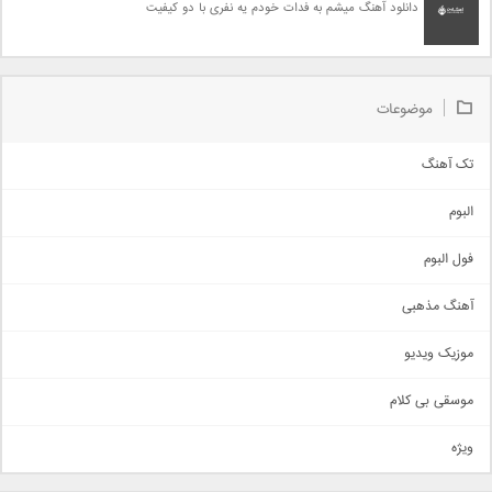
دانلود آهنگ میشم به فدات خودم یه نفری با دو کیفیت
موضوعات
تک آهنگ
آهنگ شاد
البوم
غمگین
اجتماعی
فول البوم
آهنگ عاشقانه
آهنگ مذهبی
حماسی
اذری
موزیک ویدیو
سنتی
اهنگ بندرعباسی
موسقی بی کلام
تیتراژ
ویژه
دمو
مذهبی