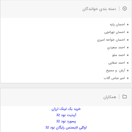
به زودی
دسته بندی خوانندگان
جدیدترین ها
آرشیو
احسان پایه
احسان تهرانچی
احسان خواجه امیری
احمد سعیدی
احمد سلو
احمد صفایی
آرش  و مسیح
امیر عباس گلاب
امیر عظیمی
امیر علی
همکاران
امیر فرجام
امیر مسعود
خرید بک لینک ارزان
آپدیت نود 32
امیر وکیلی
پسورد نود 32
امیر یگانه
اوکلی لایسنس رایگان نود 32
امین حبیبی