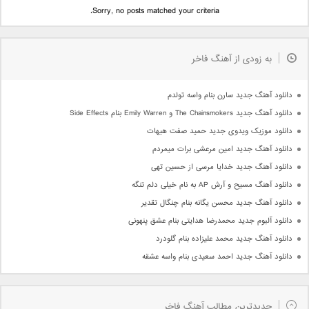
Sorry, no posts matched your criteria.
به زودی از آهنگ فاخر
دانلود آهنگ جدید سارن بنام واسه تولدم
دانلود آهنگ جدید The Chainsmokers و Emily Warren بنام Side Effects
دانلود موزیک ویدوی جدید حمید صفت هیهات
دانلود آهنگ جدید امین مرعشی برات میمردم
دانلود آهنگ جدید خدایا مرسی از حسین تهی
دانلود آهنگ مسیح و آرش AP به نام خیلی دلم تنگه
دانلود آهنگ جدید محسن یگانه بنام چنگال تقدیر
دانلود آلبوم جدید محمدرضا هدایتی بنام عشق پنهونی
دانلود آهنگ جدید محمد علیزاده بنام گلودرد
دانلود آهنگ جدید احمد سعیدی بنام واسه عشقه
جدیدترین مطالب آهنگ فاخر