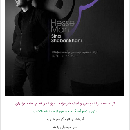
ترانه: حمیدرضا یوسفی و آصف بایرامزاده | موزیک و نظیم: حامد برادران
متن و شعر آهنگ حس من از سینا شعبانخانی
آتیشه تو قلبم گیجم هنوزم
منو میخوای یا نه