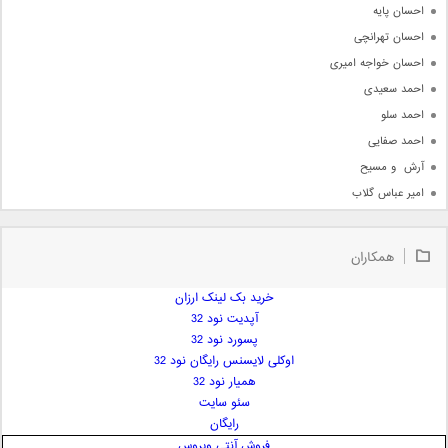
احسان پایه
احسان تهرانچی
احسان خواجه امیری
احمد سعیدی
احمد سلو
احمد صفایی
آرش  و مسیح
امیر عباس گلاب
امیر عظیمی
امیر علی
همکاران
امیر فرجام
امیر مسعود
خرید بک لینک ارزان
آپدیت نود 32
امیر وکیلی
پسورد نود 32
امیر یگانه
اوکلی لایسنس رایگان نود 32
امین حبیبی
همیار نود 32
امین رستمی
سئو سایت
رایگان
امین فیاض
فروش آنتی ویروس