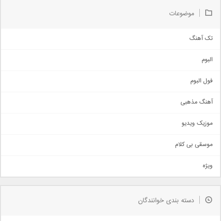
موضوعات
تک آهنگ
آهنگ شاد
البوم
غمگین
اجتماعی
فول البوم
آهنگ عاشقانه
آهنگ مذهبی
حماسی
اذری
موزیک ویدیو
سنتی
اهنگ بندرعباسی
موسقی بی کلام
تیتراژ
ویژه
دمو
مذهبی
به زودی
دسته بندی خوانندگان
جدیدترین ها
آرشیو