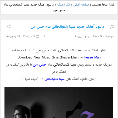
دانلود آهنگ جدید بهنام
دانلود آهنگ جدید علی
شما اینجا هستید :
صفحه اصلی
»
تک آهنگ
»
دانلود آهنگ جدید سینا شعبانخانی بنام
بانی بنام قرص قمر 2
یاسینی بنام دورترین نزدیک
حس من
دانلود آهنگ جدید سینا شعبانخانی بنام حس من
موضوعات:
تک آهنگ
,
جدیدترین ها
24 می 2018
بدون نظر
سینا شعبانخانی
حس من
دانلود آهنگ جدید
بنام “
” با لینک مستقیم
Download New Music Sina Shabankhani –
Hesse Man
سینا شعبانخانی
حس من
موزیک جدید و بسیار زیبای
بنام
با بالاترین کیفیت در
آهنگ فاخر
” برای دانلود آهنگ های
سینا شعبانخانی
<— کلیک کنید “