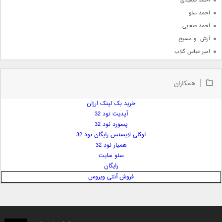
احمد سعیدی
احمد سلو
احمد صفایی
آرش  و مسیح
امیر عباس گلاب
امیر عظیمی
امیر علی
همکاران
امیر فرجام
امیر مسعود
خرید بک لینک ارزان
آپدیت نود 32
امیر وکیلی
پسورد نود 32
امیر یگانه
اوکلی لایسنس رایگان نود 32
امین حبیبی
همیار نود 32
امین رستمی
سئو سایت
رایگان
امین فیاض
فروش آنتی ویروس
ایمان غلامی
ایمان فلاح
بابک جهانبخش
بابک رادمنش