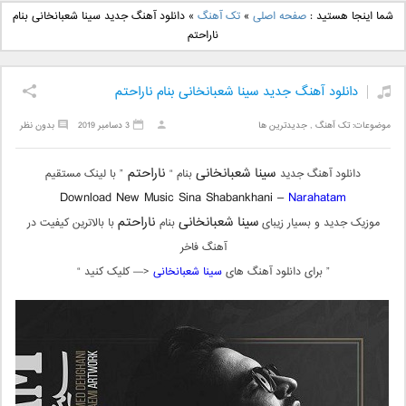
دانلود آهنگ جدید بهنام
دانلود آهنگ جدید علی
شما اینجا هستید :
صفحه اصلی
»
تک آهنگ
»
دانلود آهنگ جدید سینا شعبانخانی بنام
بانی بنام قرص قمر 2
یاسینی بنام دورترین نزدیک
ناراحتم
دانلود آهنگ جدید سینا شعبانخانی بنام ناراحتم
موضوعات:
تک آهنگ
,
جدیدترین ها
3 دسامبر 2019
بدون نظر
سینا شعبانخانی
ناراحتم
دانلود آهنگ جدید
بنام “
” با لینک مستقیم
Download New Music Sina Shabankhani –
Narahatam
سینا شعبانخانی
ناراحتم
موزیک جدید و بسیار زیبای
بنام
با بالاترین کیفیت در
آهنگ فاخر
” برای دانلود آهنگ های
سینا شعبانخانی
<— کلیک کنید “