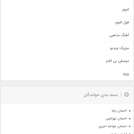
آهنگ شاد
البوم
غمگین
اجتماعی
فول البوم
آهنگ عاشقانه
آهنگ مذهبی
حماسی
اذری
موزیک ویدیو
سنتی
اهنگ بندرعباسی
موسقی بی کلام
تیتراژ
ویژه
دمو
مذهبی
به زودی
دسته بندی خوانندگان
جدیدترین ها
آرشیو
احسان پایه
احسان تهرانچی
احسان خواجه امیری