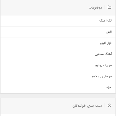
موضوعات
تک آهنگ
آهنگ شاد
البوم
غمگین
اجتماعی
فول البوم
آهنگ عاشقانه
آهنگ مذهبی
حماسی
اذری
موزیک ویدیو
سنتی
اهنگ بندرعباسی
موسقی بی کلام
تیتراژ
ویژه
دمو
مذهبی
به زودی
دسته بندی خوانندگان
جدیدترین ها
آرشیو