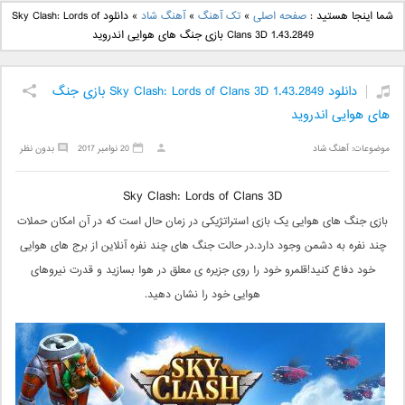
دانلود آهنگ جدید بهنام
دانلود آهنگ جدید علی
شما اینجا هستید :
صفحه اصلی
»
تک آهنگ
»
آهنگ شاد
»
دانلود Sky Clash: Lords of
بانی بنام قرص قمر 2
یاسینی بنام دورترین نزدیک
Clans 3D 1.43.2849 بازی جنگ های هوایی اندروید
دانلود Sky Clash: Lords of Clans 3D 1.43.2849 بازی جنگ
های هوایی اندروید
موضوعات:
آهنگ شاد
20 نوامبر 2017
بدون نظر
Sky Clash: Lords of Clans 3D
بازی جنگ های هوایی یک بازی استراتژیکی در زمان حال است که در آن امکان حملات
چند نفره به دشمن وجود دارد.در حالت جنگ های چند نفره آنلاین از برج های هوایی
خود دفاع کنید!قلمرو خود را روی جزیره ی معلق در هوا بسازید و قدرت نیروهای
هوایی خود را نشان دهید.