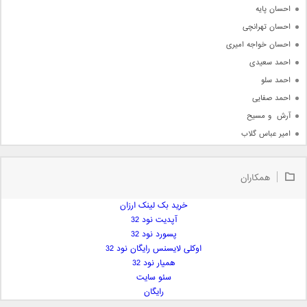
احسان پایه
احسان تهرانچی
احسان خواجه امیری
احمد سعیدی
احمد سلو
احمد صفایی
آرش  و مسیح
امیر عباس گلاب
امیر عظیمی
امیر علی
همکاران
امیر فرجام
امیر مسعود
خرید بک لینک ارزان
آپدیت نود 32
امیر وکیلی
پسورد نود 32
امیر یگانه
اوکلی لایسنس رایگان نود 32
امین حبیبی
همیار نود 32
امین رستمی
سئو سایت
رایگان
امین فیاض