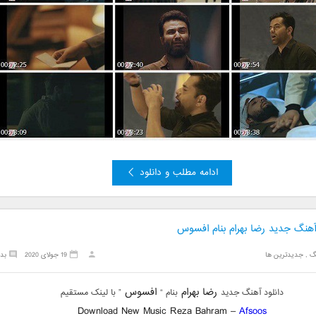
ادامه مطلب و دانلود
 آهنگ جدید رضا بهرام بنام افسوس
گ
,
جدیدترین ها
19 جولای 2020
بد
رضا بهرام
افسوس
دانلود آهنگ جدید
بنام “
” با لینک مستقیم
Download New Music Reza Bahram –
Afsoos