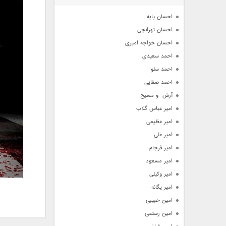
آرشیو
احسان پایه
احسان تهرانچی
احسان خواجه امیری
احمد سعیدی
احمد سلو
احمد صفایی
آرش  و مسیح
امیر عباس گلاب
امیر عظیمی
امیر علی
امیر فرجام
امیر مسعود
امیر وکیلی
امیر یگانه
امین حبیبی
امین رستمی