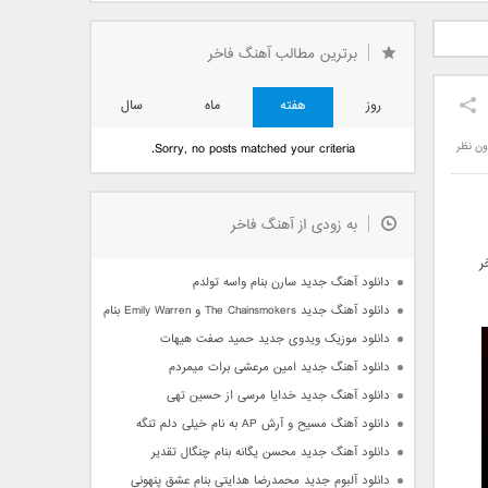
دید فرزاد
دانلود آهنگ جدید بهنام
دانلود آهنگ جدید علی
 آتیش
بانی بنام قرص قمر 2
یاسینی بنام دورترین نزدیک
برترین مطالب آهنگ فاخر
روز
هفته
ماه
سال
ون نظر
Sorry, no posts matched your criteria.
به زودی از آهنگ فاخر
ر
دانلود آهنگ جدید سارن بنام واسه تولدم
دانلود آهنگ جدید The Chainsmokers و Emily Warren بنام Side Effects
دانلود موزیک ویدوی جدید حمید صفت هیهات
دانلود آهنگ جدید امین مرعشی برات میمردم
دانلود آهنگ جدید خدایا مرسی از حسین تهی
دانلود آهنگ مسیح و آرش AP به نام خیلی دلم تنگه
دانلود آهنگ جدید محسن یگانه بنام چنگال تقدیر
دانلود آلبوم جدید محمدرضا هدایتی بنام عشق پنهونی