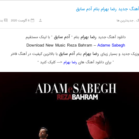
آهنگ جدید رضا بهرام بنام آدم سابق
گ
,
جدیدترین ها
6 آگوست 2020
بد
رضا بهرام
آدم سابق
دانلود آهنگ جدید
بنام “
” با لینک مستقیم
Download New Music Reza Bahram –
Adame Sabegh
رضا بهرام
آدم سابق
زیک جدید و بسیار زیبای
بنام
با بالاترین کیفیت در آهنگ فاخر
” برای دانلود آهنگ های
رضا بهرام
<— کلیک کنید “