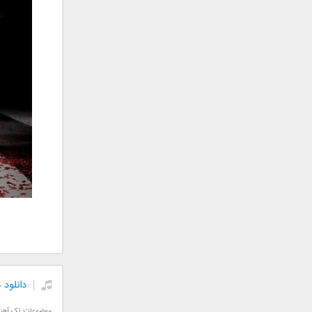
جمشید
حامد پهلان
حامد زمانی
حامد محضرنیا
حبیب
حسین توکلی
حمید اصغری
حمید طالب زاده
حمید عسکری
رامین بی باک
رستاک
رضا شیری
رضا صادقی
رضا یزدانی
روزبه نعمت الهی
دانلود 
زانیار خسروی
سالار عقیلی
موضوعات:
تک آهن