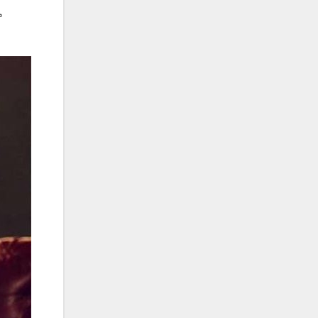
فریبرز خاتمی
م
فریدون آسرایی
قاسم افشار
کامران مولایی
کامران و هومن
کوروش صنعتی
مازیار فلاحی
ماهان بهرام خان
مجید اخشابی
مجید خراطها
مجید یحیایی
محسن ابراهیم زاده
محسن چاوشی
محسن یاحقی
محسن یگانه
محمد اصفهانی
محمدرضا هدایتی
محمد علیزاده