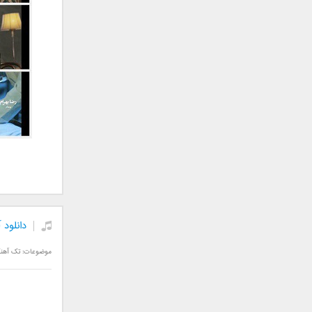
علی تکتا
علی رها
علی رهبری
علی عباسی
علی عبدالمالکی
علی لهراسبی
علی هایپر
علیرضا روزگار
علیرضا طلیسچی
علیرضا قربانی
عماد
عماد طالب زاده
فاتح نورایی
دانلود
فتاح فتحی
موضوعات:
تک آهن
فرشید امین
فرهاد جواهر کلام
فرهاد دهقان