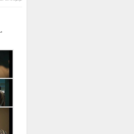
سامان جلیلی
سعید شهروز
سعید مدرس
سیامک عباسی
مو
سیاوش قمصری
سیروان خسروی
سینا بهداد
سینا حجازی
سینا سرلک
شاهین جمشیدپور
شهاب رمضان
شهرام شکوهی
علی ارشدی
علی اصحابی
علی بابا
علی باقری
علی پیشتاز