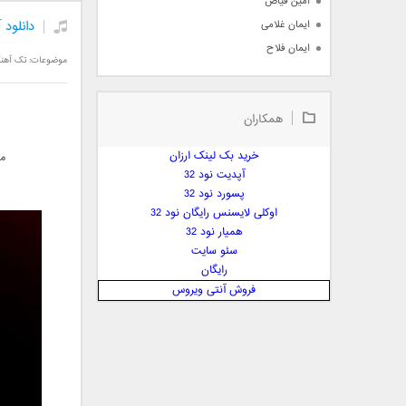
امین فیاض
دانلود 
ایمان غلامی
ایمان فلاح
موضوعات:
تک آهن
بابک جهانبخش
بابک رادمنش
همکاران
بابک مافی
باراد
خرید بک لینک ارزان
مو
بنیامین بهادری
آپدیت نود 32
بهراد شهریاری
پسورد نود 32
اوکلی لایسنس رایگان نود 32
بهنام صفوی
همیار نود 32
بهنام علمشاهی
سئو سایت
 پارسا صدیق
رایگان
پارسا چیلیک
فروش آنتی ویروس
پازل بند
پویا
پویا سالکی
پویان
پیمان زارعی