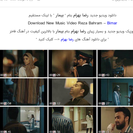
رضا بهرام
بیمار
دانلود ویدیو جدید
بنام “
” با لینک مستقیم
Download New Music Video
Reza Bahram –
Bimar
رضا بهرام
بیمار
زیک ویدیو جدید و بسیار زیبای
بنام
با بالاترین کیفیت در آهنگ فاخز
” برای دانلود آهنگ های
رضا بهرام
<— کلیک کنید “