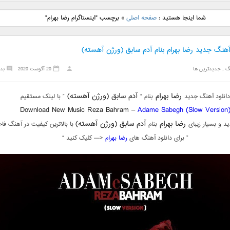
نگ جدید رضا
دانلود آهنگ جدید علی
دانلود آهنگ جدید مهدی
دانلود آهنگ ج
شما اینجا هستید :
صفحه اصلی
»
برچسب "اینستاگرام رضا بهرام"
بنام نگار
لهراسبی بنام صورت
یراحی بنام اسرار
فرزین بنام
آهنگ جدید رضا بهرام بنام آدم سابق (ورژن آهسته)
گ
,
جدیدترین ها
20 آگوست 2020
بد
رضا بهرام
آدم سابق (ورژن آهسته)
دانلود آهنگ جدید
بنام “
” با لینک مستقیم
Download New Music Reza Bahram –
Adame Sabegh (Slow Version
رضا بهرام
آدم سابق (ورژن آهسته)
د و بسیار زیبای
بنام
با بالاترین کیفیت در آهنگ فاخ
” برای دانلود آهنگ های
رضا بهرام
<— کلیک کنید “