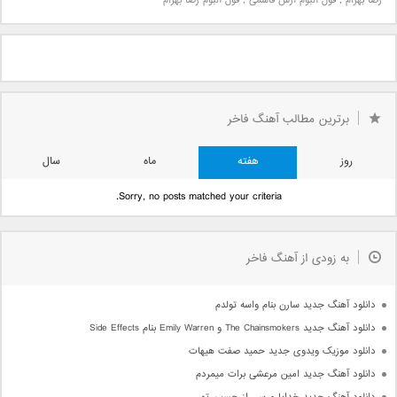
رضا بهرام
,
فول آلبوم آرش قاسمی
,
فول آلبوم رضا بهرام
برترین مطالب آهنگ فاخر
روز
هفته
ماه
سال
Sorry, no posts matched your criteria.
به زودی از آهنگ فاخر
دانلود آهنگ جدید سارن بنام واسه تولدم
دانلود آهنگ جدید The Chainsmokers و Emily Warren بنام Side Effects
دانلود موزیک ویدوی جدید حمید صفت هیهات
دانلود آهنگ جدید امین مرعشی برات میمردم