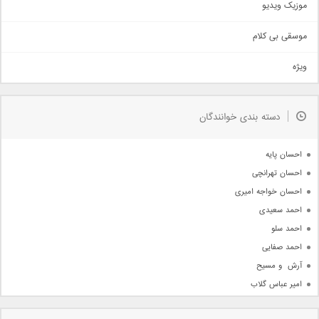
موزیک ویدیو
سنتی
اهنگ بندرعباسی
موسقی بی کلام
تیتراژ
ویژه
دمو
مذهبی
به زودی
دسته بندی خوانندگان
جدیدترین ها
آرشیو
احسان پایه
احسان تهرانچی
احسان خواجه امیری
احمد سعیدی
احمد سلو
احمد صفایی
آرش  و مسیح
امیر عباس گلاب
امیر عظیمی