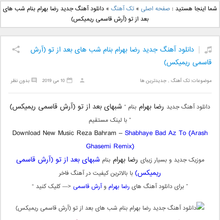
دانلود آهنگ جدید بهنام
دانلود آهنگ جدید علی
شما اینجا هستید :
صفحه اصلی
»
تک آهنگ
»
دانلود آهنگ جدید رضا بهرام بنام شب های
بانی بنام قرص قمر 2
یاسینی بنام دورترین نزدیک
بعد از تو (آرش قاسمی ریمیکس)
دانلود آهنگ جدید رضا بهرام بنام شب های بعد از تو (آرش
قاسمی ریمیکس)
موضوعات:
تک آهنگ
,
جدیدترین ها
10 می 2019
بدون نظر
رضا بهرام
شبهای بعد از تو (آرش قاسمی ریمیکس)
دانلود آهنگ جدید
بنام “
” با لینک مستقیم
Download New Music Reza Bahram –
Shabhaye Bad Az To (Arash
Ghasemi Remix)
رضا بهرام
شبهای بعد از تو (آرش قاسمی
موزیک جدید و بسیار زیبای
بنام
ریمیکس)
با بالاترین کیفیت در آهنگ فاخر
” برای دانلود آهنگ های
رضا بهرام
و
آرش قاسمی
<— کلیک کنید “