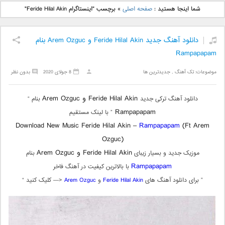
دانلود آهنگ جدید بهنام
دانلود آهنگ جدید علی
شما اینجا هستید :
صفحه اصلی
»
برچسب "اینستاگرام Feride Hilal Akin"
بانی بنام قرص قمر 2
یاسینی بنام دورترین نزدیک
دانلود آهنگ جدید Feride Hilal Akin و Arem Ozguc بنام
Rampapapam
موضوعات:
تک آهنگ
,
جدیدترین ها
8 جولای 2020
بدون نظر
Feride Hilal Akin و Arem Ozguc
دانلود آهنگ ترکی جدید
بنام “
Rampapapam
” با لینک مستقیم
Download New Music Feride Hilal Akin –
Rampapapam
(Ft Arem
Ozguc)
Feride Hilal Akin و Arem Ozguc
موزیک جدید و بسیار زیبای
بنام
Rampapapam
با بالاترین کیفیت در آهنگ فاخر
” برای دانلود آهنگ های
Feride Hilal Akin
و
Arem Ozguc
<— کلیک کنید “