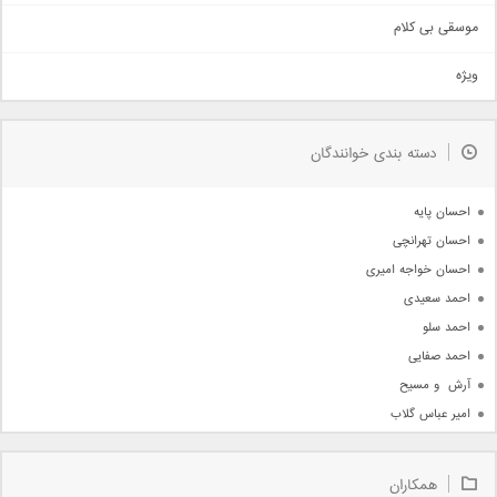
اهنگ بندرعباسی
موسقی بی کلام
تیتراژ
ویژه
دمو
مذهبی
به زودی
دسته بندی خوانندگان
جدیدترین ها
آرشیو
احسان پایه
احسان تهرانچی
احسان خواجه امیری
احمد سعیدی
احمد سلو
احمد صفایی
آرش  و مسیح
امیر عباس گلاب
امیر عظیمی
امیر علی
همکاران