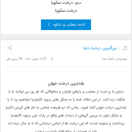
درخت سکویا
منبع:
درخت سکویا
ادامه مطلب و دانلود
بزرگترین درخت دنیا
موضوعات:
آهنگ شاد
12 نوامبر 2017
بدون نظر
بلندترین درخت جهان
دنیای ما پر است از عجایب و رازهای فراوان و مخلوقاتی که هر روز می توانند ما را
شگفت زده کنند. در این مقاله، شما را به جنگل های ردوود کالیفرنیا خواهیم برد تا با
بلندترین درخت جهان آشنا شوید. زمانی که دو طبیعت شناس به نام های کریس اتکینز
و مایکل تیلور به بررسی گروهی از درخت های واقع در پارک ملی ردوود کالیفرنیا
پرداختند و متوجه شدند که این درخت ها از تمامی درختانی که تا به حال دیده اند
بلند تر هستند، از سکه افتاد.بلندترين درخت