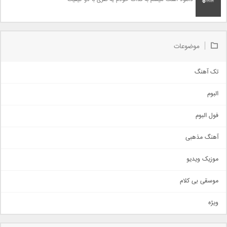
موضوعات
تک آهنگ
آهنگ شاد
البوم
غمگین
اجتماعی
فول البوم
آهنگ عاشقانه
آهنگ مذهبی
حماسی
اذری
موزیک ویدیو
سنتی
اهنگ بندرعباسی
موسقی بی کلام
تیتراژ
ویژه
دمو
مذهبی