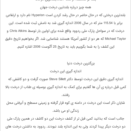
همه چیز درباره بلندتین درخت جهان
بلندترین درختی که در حال حاضر در حال رشد کردن است Hyperion نام دارد و ارتفاعی
برابر با 115.54 متر که در سال 2006 اندازه گیری شد به نامش ثبت شده است. این
درخت که در سواحل پارک ملی ردوود واقع شده برای اولین بار توسط Chris Atkins و
Michael Taylor که هر دو از کشور آمریکا هستند شناسایی شد. اگر بخواهیم تاریخ دقیق
این کشف را به شما بگوییم باید به تاریخ 25 آگوست 2006 اشاره کنیم.
بزرگترین درخت دنیا
اندازه گیری این درخت
اندازه گیری دقیق این درخت توسط دکتر Steve Sillett صورت گرفت و دو کاشفی که
کمی قبل درباره ی آن ها گفتیم برای کمک به اندازه گیری بوسیله ی طناب از درخت بالا
رفتند.
شایان ذکر است این درخت در دامنه ی کوه قرار گرفته و زمینی مسطح و آبرفتی محل
زندگی او می باشد.
جالب است که بدانید کمی قبل تر از کشف درخت این دو کاشف در همین پارک ملی
دو درخت دیگر پیدا کردند ولی به این اندازه بلند نبودند. ردوود به داشتن درخت های