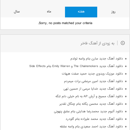
روز
هفته
ماه
سال
Sorry, no posts matched your criteria.
به زودی از آهنگ فاخر
دانلود آهنگ جدید سارن بنام واسه تولدم
دانلود آهنگ جدید The Chainsmokers و Emily Warren بنام Side Effects
دانلود موزیک ویدوی جدید حمید صفت هیهات
دانلود آهنگ جدید امین مرعشی برات میمردم
دانلود آهنگ جدید خدایا مرسی از حسین تهی
دانلود آهنگ مسیح و آرش AP به نام خیلی دلم تنگه
دانلود آهنگ جدید محسن یگانه بنام چنگال تقدیر
دانلود آلبوم جدید محمدرضا هدایتی بنام عشق پنهونی
دانلود آهنگ جدید محمد علیزاده بنام گلودرد
دانلود آهنگ جدید احمد سعیدی بنام واسه عشقه