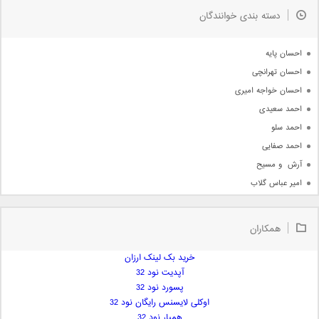
به زودی
دسته بندی خوانندگان
جدیدترین ها
آرشیو
احسان پایه
احسان تهرانچی
احسان خواجه امیری
احمد سعیدی
احمد سلو
احمد صفایی
آرش  و مسیح
امیر عباس گلاب
امیر عظیمی
امیر علی
همکاران
امیر فرجام
امیر مسعود
خرید بک لینک ارزان
آپدیت نود 32
امیر وکیلی
پسورد نود 32
امیر یگانه
اوکلی لایسنس رایگان نود 32
امین حبیبی
همیار نود 32