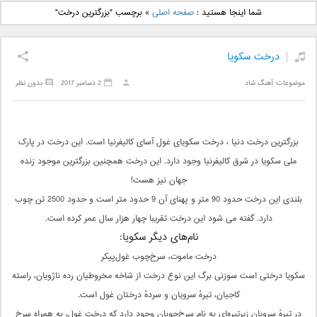
دانلود آهنگ جدید بهنام
دانلود آهنگ جدید علی
شما اینجا هستید :
صفحه اصلی
»
برچسب "بزرگترین درخت"
بانی بنام قرص قمر 2
یاسینی بنام دورترین نزدیک
درخت سکویا
موضوعات:
آهنگ شاد
2 دسامبر 2017
بدون نظر
بزرگترین درخت دنیا ، درخت سکویای غول آسای کالیفرنیا است. این درخت در پارک
ملی سکویا در شرق کالیفرنیا وجود دارد. این درخت همچنین بزرگترین موجود زنده
جهان نیز هست!
بلندی این درخت حدود 90 متر و پهنای آن 9 حدود متر است و حدود 2500 تن چوب
دارد. گفته می شود این درخت تقریبا چهار هزار سال عمر کرده است.
نام‌های دیگر سکویا:
درخت ماموت، سرخ‌چوب غول‌پیکر
سکویا درختی است سوزنی برگ این نوع درخت از شاخه مخروطیان رده ناژویان، راسته
کاجیان، تیرهٔ سرویان و سردهٔ درختان غول است.
در تیرهٔ سرویان زیرتیره‌ای به نام سرخ‌چوبان وجود دارد که درخت غول، به همراه سرخ