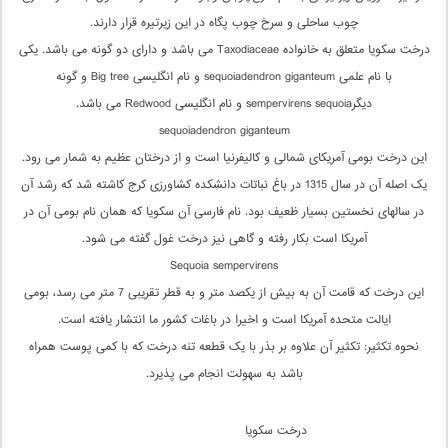
چوب ساحلی و سرخ چوب پگاه در این زیرتیره قرار دارند.
درخت سکویا متعلق به خانواده Taxodiaceae می باشد و دارای دو گونه می باشد. یکی
با نام علمی sequoiadendron giganteum و نام انگلیسی Big tree و گونه
دیگرsempervirens sequoia و نام انگلیسی Redwood می باشد.
sequoiadendron giganteum
این درخت بومی آمریکای شمالی و کالیفرنیا است و از درختان عظیم به شمار می رود.
یک اصله آن در سال 1315 در باغ نباتات دانشکده کشاورزی کرج کاشته شد که رشد آن
در سالهای نخستین بسیار ظعیف بود. نام فارسی آن سکویا که همان نام بومی آن در
آمریکا است بکار رفته و گاهی نیز درخت غول گفته می شود.
Sequoia sempervirens
این درخت که قامت آن به بیش از یکصد متر و به قطر تقریبی 7 متر می رسد، بومی
ایالت متحده آمریکا است و اخیرا در باغات کشور ما انتشار یافته است.
نحوه تکثیر: تکثیر آن علاوه بر بذر با یک قطعه تنه درخت که با کمی پوست همراه
باشد به سهولت انجام می پذیرد.
درخت سکویا