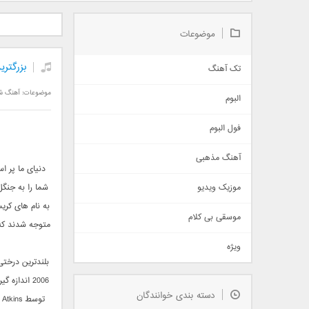
دانلود آلبوم جدید سیروان
دانلود آهنگ جدید علیرضا
دانلود آه
خسروی بنام مونولوگ
قربانی بنام خیال خوش
بهرام 
موضوعات
بزرگتری
تک آهنگ
آهنگ شاد
موضوعات:
آهنگ ش
البوم
غمگین
اجتماعی
فول البوم
آهنگ عاشقانه
آهنگ مذهبی
حماسی
دنیای ما پر ا
اذری
موزیک ویدیو
شما را به جنگل
سنتی
به نام های کری
اهنگ بندرعباسی
موسقی بی کلام
متوجه شدند که 
تیتراژ
ویژه
دمو
مذهبی
2006 اندا
به زودی
دسته بندی خوانندگان
جدیدترین ها