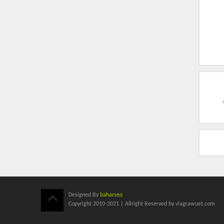
Designed By
baharseo
Copyright 2010-2021 | Allright Reserved by viagrawuet.com