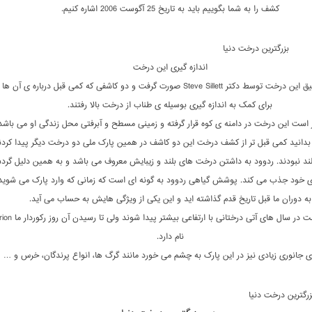
کشف را به شما بگوییم باید به تاریخ 25 آگوست 2006 اشاره کنیم.
بزرگترین درخت دنیا
اندازه گیری این درخت
اندازه گیری دقیق این درخت توسط دکتر Steve Sillett صورت گرفت و دو کاشفی که کمی قبل درباره ی آن
برای کمک به اندازه گیری بوسیله ی طناب از درخت بالا رفتند.
 است این درخت در دامنه ی کوه قرار گرفته و زمینی مسطح و آبرفتی محل زندگی او می باشد
دانید کمی قبل تر از کشف درخت این دو کاشف در همین پارک ملی دو درخت دیگر پیدا کردن
 بلند نبودند. ردوود به داشتن درخت های بلند و زیبایش معروف می باشد و به همین دلیل گرد
وی خود جذب می کند. پوشش گیاهی ردوود به گونه ای است که زمانی که وارد پارک می شوید
به دوران ما قبل تاریخ قدم گذاشته اید و این یکی از ویژگی هایش به حساب می آید.
البته ممکن است در سال های آتی درختانی ب
نام دارد.
ی جانوری زیادی نیز در این پارک به چشم می خورد مانند گرگ ها، انواع پرندگان، خرس و …
زرگترین درخت دنیا