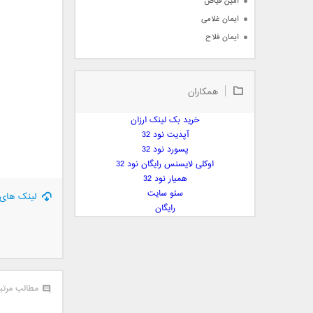
امین فیاض
ایمان غلامی
ایمان فلاح
بابک جهانبخش
بابک رادمنش
همکاران
بابک مافی
باراد
خرید بک لینک ارزان
بنیامین بهادری
آپدیت نود 32
بهراد شهریاری
پسورد نود 32
اوکلی لایسنس رایگان نود 32
بهنام صفوی
همیار نود 32
بهنام علمشاهی
سئو سایت
لینک های 
 پارسا صدیق
رایگان
پارسا چیلیک
پازل بند
پویا
پویا سالکی
مطالب مرتب
پویان
پیمان زارعی