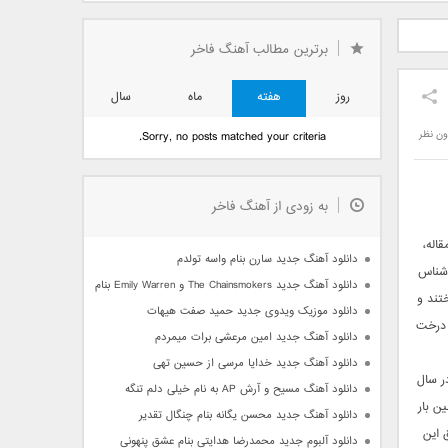
دید فرزاد
دانلود آهنگ جدید بهنام
دانلود آهنگ جدید علی
 آتیش
بانی بنام قرص قمر 2
یاسینی بنام دورترین نزدیک
برترین مطالب آهنگ فاخر
روز
هفته
ماه
سال
ون نظر
Sorry, no posts matched your criteria.
به زودی از آهنگ فاخر
قاله،
دانلود آهنگ جدید سارن بنام واسه تولدم
 شناس
دانلود آهنگ جدید The Chainsmokers و Emily Warren بنام Side Effects
ختند و
دانلود موزیک ویدوی جدید حمید صفت هیهات
ن درخت
دانلود آهنگ جدید امین مرعشی برات میمردم
دانلود آهنگ جدید خدایا مرسی از حسین تهی
م دارد و ارتفاعی برابر با 115.54 متر که در سال
دانلود آهنگ مسیح و آرش AP به نام خیلی دلم تنگه
ن بار
دانلود آهنگ جدید محسن یگانه بنام چنگال تقدیر
قیق این
دانلود آلبوم جدید محمدرضا هدایتی بنام عشق پنهونی