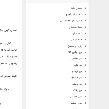
آرشیو
احسان پایه
احسان تهرانچی
احسان خواجه امیری
احمد سعیدی
احمد سلو
احمد صفایی
شایان ذکر
آرش  و مسیح
جالب است که ب
امیر عباس گلاب
به این اندازه
امیر عظیمی
زیادی را به س
امیر علی
امیر فرجام
امیر مسعود
امیر وکیلی
گونه ها
امیر یگانه
امین حبیبی
امین رستمی
ب