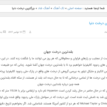
نگ جدید رضا
دانلود آهنگ جدید علی
دانلود آهنگ جدید مهدی
دانلود آهنگ ج
شما اینجا هستید :
صفحه اصلی
»
تک آهنگ
»
آهنگ شاد
»
بزرگترین درخت دنیا
بنام نگار
لهراسبی بنام صورت
یراحی بنام اسرار
فرزین بنام
ن درخت دنیا
اد
12 نوامبر 2017
بد
بلندترین درخت جهان
ست از عجایب و رازهای فراوان و مخلوقاتی که هر روز می توانند ما را شگفت زده کنند. در این م
 های ردوود کالیفرنیا خواهیم برد تا با بلندترین درخت جهان آشنا شوید. زمانی که دو طبیعت
س اتکینز و مایکل تیلور به بررسی گروهی از درخت های واقع در پارک ملی ردوود کالیفرنیا پردا
این درخت ها از تمامی درختانی که تا به حال دیده اند بلند تر هستند، از سکه افتاد.بلندتري
همه چیز درباره بلندتین درخت جهان
بلندترین درختی که در حال حاضر در حال رشد کردن است Hyperion نا
زه گیری شد به نامش ثبت شده است. این درخت که در سواحل پارک ملی ردوود واقع شده برای اولی
توسط Chris Atkins و Michael Taylor که هر دو از کشور آمریکا هستند شناسایی شد. اگر بخواهیم تاریخ د