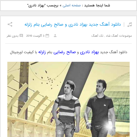
دانلود آهنگ جدید بهنام
دانلود آهنگ جدید علی
شما اینجا هستید :
صفحه اصلی
»
برچسب "بهزاد نادری"
بانی بنام قرص قمر 2
یاسینی بنام دورترین نزدیک
دانلود آهنگ جدید بهزاد نادری و صالح رضایی بنام زلزله
موضوعات:
آهنگ شاد
,
تک آهنگ
3 آگوست 2016
بدون نظر
بهزاد نادری
صالح رضایی
زلزله
دانلود آهنگ جدید
و
بنام
با کیفیت اورجینال