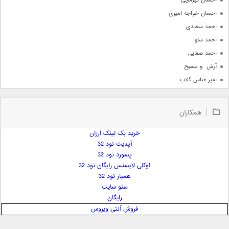
احسان تهرانچی
احسان خواجه امیری
احمد سعیدی
احمد سلو
احمد صفایی
آرش  و مسیح
امیر عباس گلاب
امیر عظیمی
امیر علی
همکاران
امیر فرجام
امیر مسعود
خرید بک لینک ارزان
آپدیت نود 32
امیر وکیلی
پسورد نود 32
امیر یگانه
اوکلی لایسنس رایگان نود 32
امین حبیبی
همیار نود 32
امین رستمی
سئو سایت
رایگان
امین فیاض
فروش آنتی ویروس
ایمان غلامی
ایمان فلاح