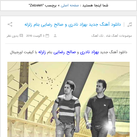
دانلود آهنگ جدید بهنام
دانلود آهنگ جدید علی
شما اینجا هستید :
صفحه اصلی
»
برچسب "Zelzeleh"
بانی بنام قرص قمر 2
یاسینی بنام دورترین نزدیک
دانلود آهنگ جدید بهزاد نادری و صالح رضایی بنام زلزله
موضوعات:
آهنگ شاد
,
تک آهنگ
3 آگوست 2016
بدون نظر
بهزاد نادری
صالح رضایی
زلزله
دانلود آهنگ جدید
و
بنام
با کیفیت اورجینال