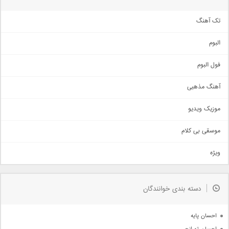
تک آهنگ
آهنگ شاد
البوم
غمگین
اجتماعی
فول البوم
آهنگ عاشقانه
آهنگ مذهبی
حماسی
اذری
موزیک ویدیو
سنتی
اهنگ بندرعباسی
موسقی بی کلام
تیتراژ
ویژه
دمو
مذهبی
به زودی
دسته بندی خوانندگان
جدیدترین ها
آرشیو
احسان پایه