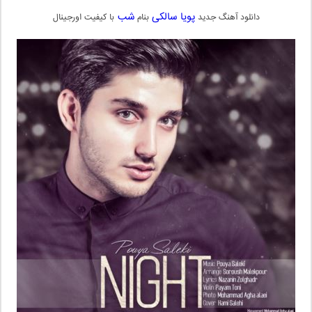
پویا سالکی
شب
دانلود آهنگ جدید
بنام
با کیفیت اورجینال