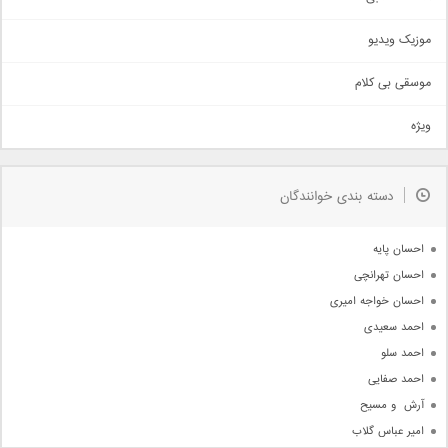
حماسی
اذری
موزیک ویدیو
سنتی
اهنگ بندرعباسی
موسقی بی کلام
تیتراژ
ویژه
دمو
مذهبی
به زودی
دسته بندی خوانندگان
جدیدترین ها
آرشیو
احسان پایه
احسان تهرانچی
احسان خواجه امیری
احمد سعیدی
احمد سلو
احمد صفایی
آرش  و مسیح
امیر عباس گلاب