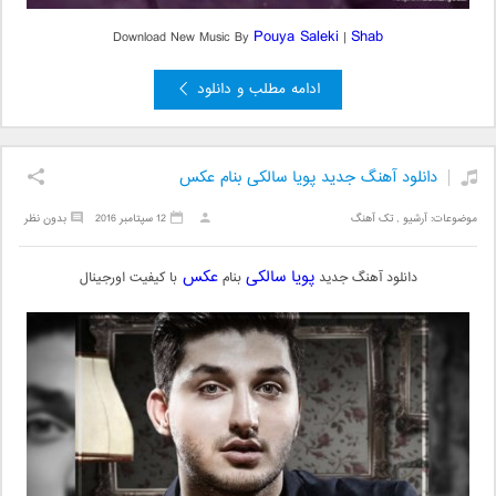
Pouya Saleki
Shab
Download New Music By
|
ادامه مطلب و دانلود
دانلود آهنگ جدید پویا سالکی بنام عکس
موضوعات:
آرشیو
,
تک آهنگ
12 سپتامبر 2016
بدون نظر
پویا سالکی
عکس
دانلود آهنگ جدید
بنام
با کیفیت اورجینال