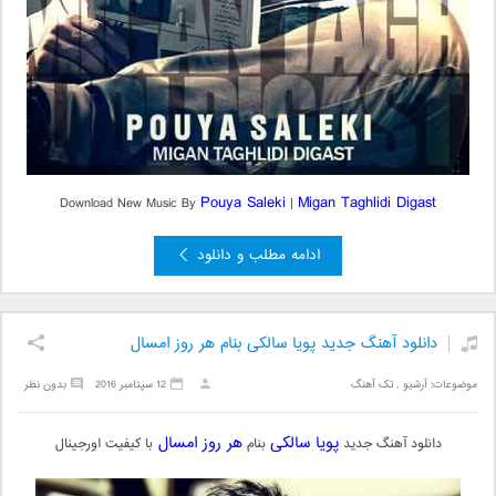
Pouya Saleki
Migan Taghlidi Digast
Download New Music By
|
ادامه مطلب و دانلود
دانلود آهنگ جدید پویا سالکی بنام هر روز امسال
موضوعات:
آرشیو
,
تک آهنگ
12 سپتامبر 2016
بدون نظر
پویا سالکی
هر روز امسال
دانلود آهنگ جدید
بنام
با کیفیت اورجینال