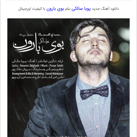
پویا سالکی
بوی بارون
دانلود آهنگ جدید
بنام
با کیفیت اورجینال