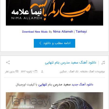
Nima Allameh
Tanhayi
Download New
Music
By
|
ادامه مطلب و دانلود
دانلود آهنگ سعید مدرس بنام تنهایی
موضوعات:
آهنگ عاشقانه
,
تک آهنگ
,
غمگین
1 ژانویه 2017
بدون نظر
سعید مدرس
تنهایی
دانلود آهنگ جدید
بنام
با کیفیت اورجینال