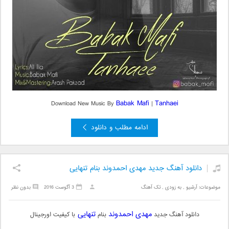
Babak Mafi
Tanhaei
Download New Music By
|
ادامه مطلب و دانلود
دانلود آهنگ جدید مهدی احمدوند بنام تنهایی
موضوعات:
آرشیو
,
به زودی
,
تک آهنگ
3 آگوست 2016
بدون نظر
مهدی احمدوند
تنهایی
دانلود آهنگ جدید
بنام
با کیفیت اورجینال