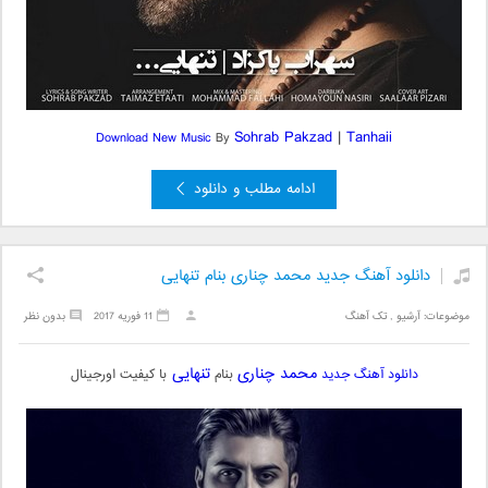
Sohrab Pakzad
|
Tanhaii
Download New Music
By
ادامه مطلب و دانلود
دانلود آهنگ جدید محمد چناری بنام تنهایی
موضوعات:
آرشیو
,
تک آهنگ
11 فوریه 2017
بدون نظر
محمد چناری
تنهایی
دانلود آهنگ جدید
بنام
با کیفیت اورجینال