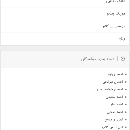
آهنگ مذهبی
حماسی
اذری
موزیک ویدیو
سنتی
اهنگ بندرعباسی
موسقی بی کلام
تیتراژ
ویژه
دمو
مذهبی
به زودی
دسته بندی خوانندگان
جدیدترین ها
آرشیو
احسان پایه
احسان تهرانچی
احسان خواجه امیری
احمد سعیدی
احمد سلو
احمد صفایی
آرش  و مسیح
امیر عباس گلاب