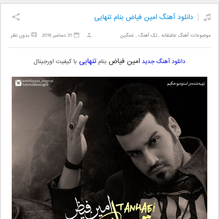
دانلود آهنگ امین فیاض بنام تنهایی
موضوعات:
آهنگ عاشقانه
,
تک آهنگ
,
غمگین
31 دسامبر 2016
بدون نظر
امین فیاض
تنهایی
دانلود آهنگ جدید
بنام
با کیفیت اورجینال