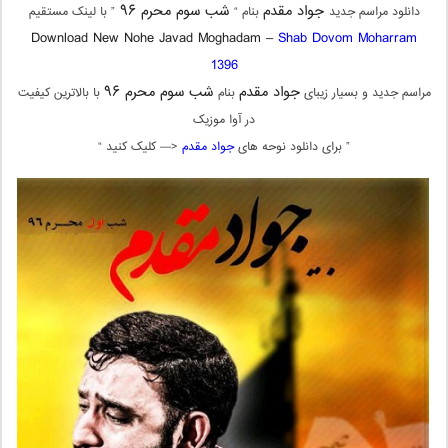
جواد مقدم
شب سوم محرم ۹۶
دانلود مراسم جدید
بنام “
” با لینک مستقیم
Download New Nohe Javad Moghadam –
Shab Dovom Moharram
1396
جواد مقدم
شب سوم محرم ۹۶
مراسم جدید و بسیار زیبای
بنام
با بالاترین کیفیت
در آوا موزیک
” برای دانلود نوحه های
جواد مقدم
<— کلیک کنید “