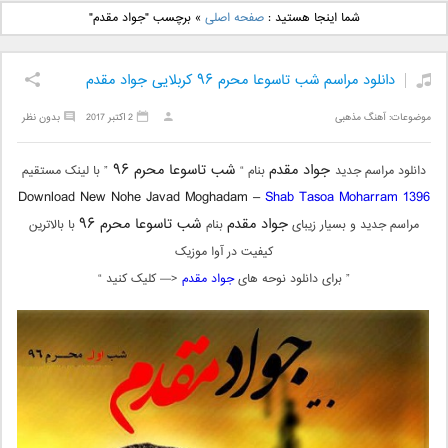
دانلود آهنگ جدید بهنام
دانلود آهنگ جدید علی
شما اینجا هستید :
صفحه اصلی
»
برچسب "جواد مقدم"
بانی بنام قرص قمر 2
یاسینی بنام دورترین نزدیک
دانلود مراسم شب تاسوعا محرم ۹۶ کربلایی جواد مقدم
موضوعات:
آهنگ مذهبی
2 اکتبر 2017
بدون نظر
جواد مقدم
شب تاسوعا محرم ۹۶
دانلود مراسم جدید
بنام “
” با لینک مستقیم
Download New Nohe Javad Moghadam –
Shab Tasoa Moharram 1396
جواد مقدم
شب تاسوعا محرم ۹۶
مراسم جدید و بسیار زیبای
بنام
با بالاترین
کیفیت در آوا موزیک
” برای دانلود نوحه های
جواد مقدم
<— کلیک کنید “