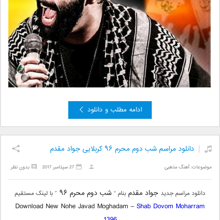
ادامه مطلب و دانلود
دانلود مراسم شب دوم محرم ۹۶ کربلایی جواد مقدم
موضوعات:
آهنگ مذهبی
27 سپتامبر 2017
بدون نظر
جواد مقدم
شب دوم محرم ۹۶
دانلود مراسم جدید
بنام “
” با لینک مستقیم
Download New Nohe Javad Moghadam –
Shab Dovom Moharram
1396