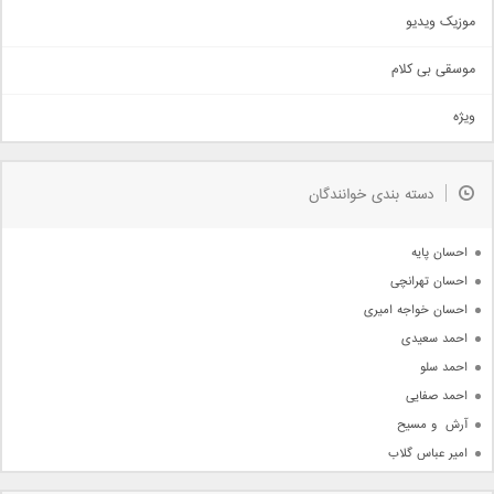
اذری
موزیک ویدیو
سنتی
اهنگ بندرعباسی
موسقی بی کلام
تیتراژ
ویژه
دمو
مذهبی
به زودی
دسته بندی خوانندگان
جدیدترین ها
آرشیو
احسان پایه
احسان تهرانچی
احسان خواجه امیری
احمد سعیدی
احمد سلو
احمد صفایی
آرش  و مسیح
امیر عباس گلاب
امیر عظیمی