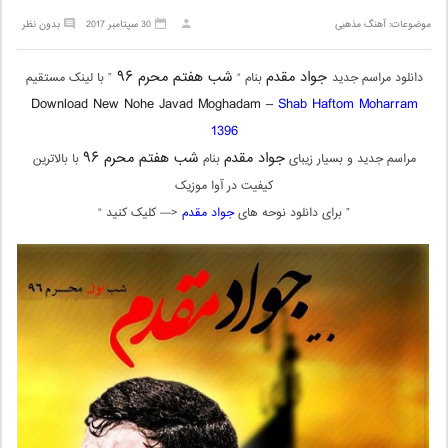
موضوعات:
آهنگ مذهبی
30 سپتامبر 2017
بدون نظر
جواد مقدم
شب هفتم محرم ۹۶
دانلود مراسم جدید
بنام “
” با لینک مستقیم
Download New Nohe Javad Moghadam –
Shab Haftom Moharram
1396
جواد مقدم
شب هفتم محرم ۹۶
مراسم جدید و بسیار زیبای
بنام
با بالاترین
کیفیت در آوا موزیک
” برای دانلود نوحه های
جواد مقدم
<— کلیک کنید “