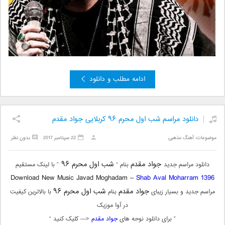
ادامه مطلب و دانلود
دانلود مراسم شب اول محرم ۹۶ کربلایی جواد مقدم
موضوعات:
آهنگ مذهبی
22 سپتامبر 2017
بدون نظر
جواد مقدم
شب اول محرم ۹۶
دانلود مراسم جدید
بنام “
” با لینک مستقیم
Download New Music Javad Moghadam –
Shab Aval Moharram 1396
جواد مقدم
شب اول محرم ۹۶
مراسم جدید و بسیار زیبای
بنام
با بالاترین کیفیت
در آوا موزیک
” برای دانلود نوحه های
جواد مقدم
<— کلیک کنید “