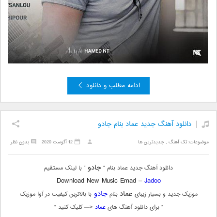
ادامه مطلب و دانلود
دانلود آهنگ جدید عماد بنام جادو
موضوعات:
تک آهنگ
,
جدیدترین ها
12 آگوست 2020
بدون نظر
جادو
دانلود آهنگ جدید عماد بنام “
” با لینک مستقیم
Download New Music Emad –
Jadoo
عماد
جادو
موزیک جدید و بسیار زیبای
بنام
با بالاترین کیفیت در آوا موزیک
” برای دانلود آهنگ های
عماد
<— کلیک کنید “