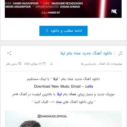
ادامه مطلب و دانلود
دانلود آهنگ جدید عماد بنام لیلا
موضوعات:
تک آهنگ
,
جدیدترین ها
31 جولای 2020
بدون نظر
لیلا
دانلود آهنگ جدید عماد بنام “
” با لینک مستقیم
Download New Music Emad –
Leila
عماد
لیلا
موزیک جدید و بسیار زیبای
بنام
با بالاترین کیفیت در آهنگ فاخر
” برای دانلود آهنگ های
عماد
<— کلیک کنید “