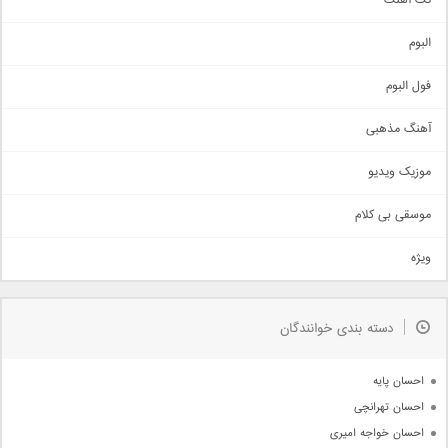
تک آهنگ
آهنگ شاد
البوم
غمگین
اجتماعی
فول البوم
آهنگ عاشقانه
آهنگ مذهبی
حماسی
اذری
موزیک ویدیو
سنتی
اهنگ بندرعباسی
موسقی بی کلام
تیتراژ
ویژه
دمو
مذهبی
به زودی
دسته بندی خوانندگان
جدیدترین ها
آرشیو
احسان پایه
احسان تهرانچی
احسان خواجه امیری