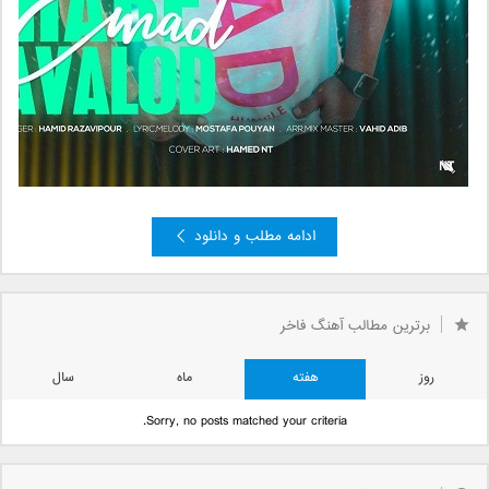
ادامه مطلب و دانلود
»
4
3
2
صفحه 1 از 4
1
برترین مطالب آهنگ فاخر
روز
هفته
ماه
سال
Sorry, no posts matched your criteria.