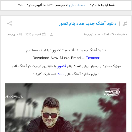
دانلود آهنگ جدید بهنام
دانلود آهنگ جدید علی
شما اینجا هستید :
صفحه اصلی
»
برچسب "دانلود آلبوم جدید عماد"
بانی بنام قرص قمر 2
یاسینی بنام دورترین نزدیک
دانلود آهنگ جدید عماد بنام تصور
موضوعات:
تک آهنگ
,
جدیدترین ها
4 نوامبر 2020
بدون نظر
عماد
تصور
دانلود آهنگ جدید
بنام “
” با لینک مستقیم
Download New Music Emad –
Tasavor
عماد
تصور
موزیک جدید و بسیار زیبای
بنام
با بالاترین کیفیت در آهنگ فاخر
” برای دانلود آهنگ های
عماد
<— کلیک کنید “