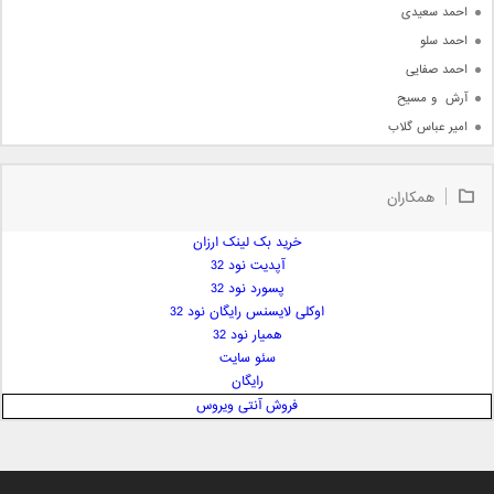
احمد سعیدی
احمد سلو
احمد صفایی
آرش  و مسیح
امیر عباس گلاب
امیر عظیمی
امیر علی
همکاران
امیر فرجام
امیر مسعود
خرید بک لینک ارزان
آپدیت نود 32
امیر وکیلی
پسورد نود 32
امیر یگانه
اوکلی لایسنس رایگان نود 32
امین حبیبی
همیار نود 32
امین رستمی
سئو سایت
رایگان
امین فیاض
فروش آنتی ویروس
ایمان غلامی
ایمان فلاح
بابک جهانبخش