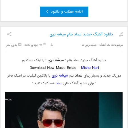
ادامه مطلب و دانلود
دانلود آهنگ جدید عماد بنام میشه نری
موضوعات:
تک آهنگ
,
جدیدترین ها
19 جولای 2020
بدون نظر
میشه نری
دانلود آهنگ جدید عماد بنام “
” با لینک مستقیم
Download New Music Emad –
Mishe Nari
عماد
میشه نری
موزیک جدید و بسیار زیبای
بنام
با بالاترین کیفیت در آهنگ فاخر
” برای دانلود آهنگ های
عماد
<— کلیک کنید “