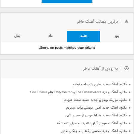
3
2
1
«
صفحه 4 از 4
4
برترین مطالب آهنگ فاخر
روز
هفته
ماه
سال
Sorry, no posts matched your criteria.
به زودی از آهنگ فاخر
دانلود آهنگ جدید سارن بنام واسه تولدم
دانلود آهنگ جدید The Chainsmokers و Emily Warren بنام Side Effects
دانلود موزیک ویدوی جدید حمید صفت هیهات
دانلود آهنگ جدید امین مرعشی برات میمردم
دانلود آهنگ جدید خدایا مرسی از حسین تهی
دانلود آهنگ مسیح و آرش AP به نام خیلی دلم تنگه
دانلود آهنگ جدید محسن یگانه بنام چنگال تقدیر