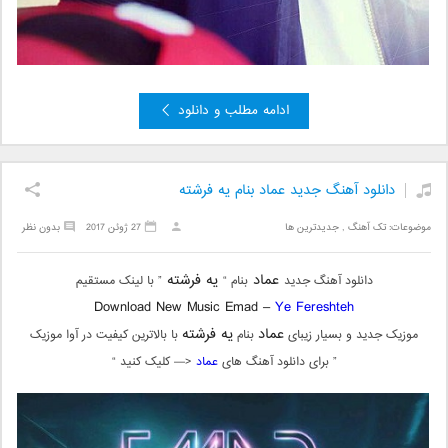
ادامه مطلب و دانلود
دانلود آهنگ جدید عماد بنام یه فرشته
موضوعات:
تک آهنگ
,
جدیدترین ها
27 ژوئن 2017
بدون نظر
عماد
یه فرشته
دانلود آهنگ جدید
بنام “
” با لینک مستقیم
Download New Music Emad –
Ye Fereshteh
عماد
یه فرشته
موزیک جدید و بسیار زیبای
بنام
با بالاترین کیفیت در آوا موزیک
” برای دانلود آهنگ های
عماد
<— کلیک کنید “