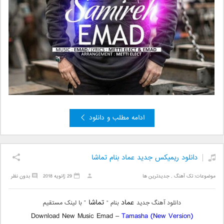
ادامه مطلب و دانلود
دانلود ریمیکس جدید عماد بنام تماشا
موضوعات:
تک آهنگ
,
جدیدترین ها
29 ژانویه 2018
بدون نظر
عماد
تماشا
دانلود آهنگ جدید
بنام “
” با لینک مستقیم
Download New Music
Emad –
Tamasha (New Version)