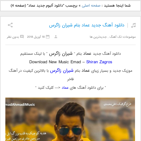
دانلود آهنگ جدید بهنام
دانلود آهنگ جدید علی
شما اینجا هستید :
صفحه اصلی
»
برچسب "دانلود آلبوم جدید عماد"
(صفحه 4)
بانی بنام قرص قمر 2
یاسینی بنام دورترین نزدیک
دانلود آهنگ جدید عماد بنام شیران زاگرس
موضوعات:
تک آهنگ
,
جدیدترین ها
18 آوریل 2018
بدون نظر
عماد
شیران زاگرس
دانلود آهنگ جدید
بنام “
” با لینک مستقیم
Download New Music Emad –
Shiran Zagros
عماد
شیران زاگرس
موزیک جدید و بسیار زیبای
بنام
با بالاترین کیفیت در آهنگ
فاخر
” برای دانلود آهنگ های
عماد
<— کلیک کنید “