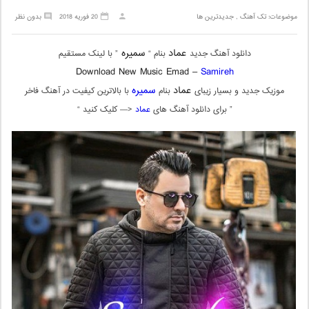
موضوعات:
تک آهنگ
,
جدیدترین ها
20 فوریه 2018
بدون نظر
عماد
سمیره
دانلود آهنگ جدید
بنام “
” با لینک مستقیم
Download New Music Emad –
Samireh
عماد
سمیره
موزیک جدید و بسیار زیبای
بنام
با بالاترین کیفیت در آهنگ فاخر
” برای دانلود آهنگ های
عماد
<— کلیک کنید “