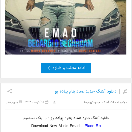
ادامه مطلب و دانلود
دانلود آهنگ جدید عماد بنام پیاده رو
موضوعات:
تک آهنگ
,
جدیدترین ها
15 آگوست 2017
بدون نظر
عماد
پیاده رو
دانلود آهنگ جدید
بنام “
” با لینک مستقیم
Download New Music Emad –
Piade Ro