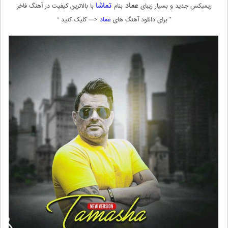
عماد
تماشا
ریمیکس جدید و بسیار زیبای
بنام
با بالاترین کیفیت در آهنگ فاخر
” برای دانلود آهنگ های
عماد
<— کلیک کنید “