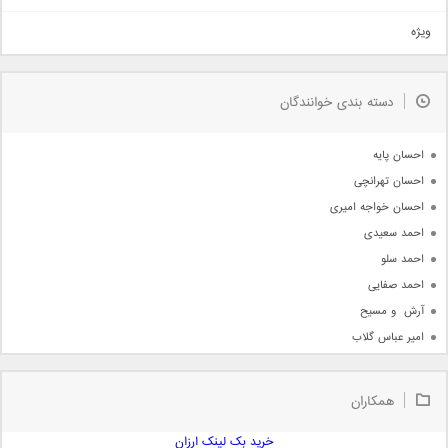
تیتراژ
ویژه
دمو
مذهبی
به زودی
دسته بندی خوانندگان
جدیدترین ها
آرشیو
احسان پایه
احسان تهرانچی
احسان خواجه امیری
احمد سعیدی
احمد سلو
احمد صفایی
آرش  و مسیح
امیر عباس گلاب
امیر عظیمی
امیر علی
همکاران
امیر فرجام
امیر مسعود
خرید بک لینک ارزان