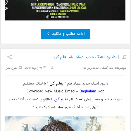
ادامه مطلب و دانلود
دانلود آهنگ جدید عماد بنام بغلم کن
موضوعات:
تک آهنگ
,
جدیدترین ها
19 ژانویه 2018
بدون نظر
عماد
بغلم کن
دانلود آهنگ جدید
بنام “
” با لینک مستقیم
Download New Music Emad –
Baghalam Kon
عماد
بغلم کن
موزیک جدید و بسیار زیبای
بنام
با بالاترین کیفیت در آهنگ فاخر
” برای دانلود آهنگ های
عماد
<— کلیک کنید “