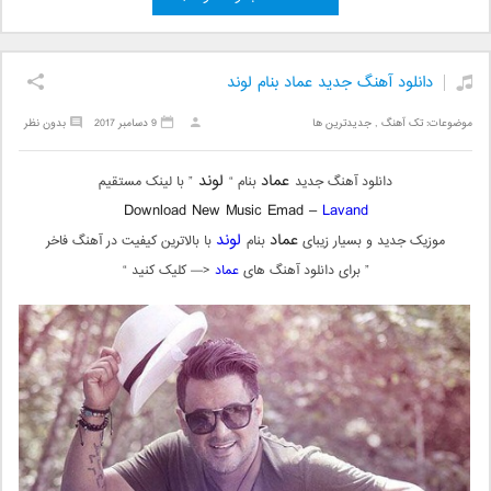
دانلود آهنگ جدید عماد بنام لوند
موضوعات:
تک آهنگ
,
جدیدترین ها
9 دسامبر 2017
بدون نظر
عماد
لوند
دانلود آهنگ جدید
بنام “
” با لینک مستقیم
Download New Music Emad –
Lavand
عماد
لوند
موزیک جدید و بسیار زیبای
بنام
با بالاترین کیفیت در آهنگ فاخر
” برای دانلود آهنگ های
عماد
<— کلیک کنید “