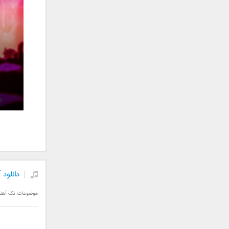
علی تکتا
علی رها
علی رهبری
علی عباسی
علی عبدالمالکی
علی لهراسبی
علی هایپر
علیرضا روزگار
علیرضا طلیسچی
علیرضا قربانی
عماد
عماد طالب زاده
فاتح نورایی
دانلود 
فتاح فتحی
فرشید امین
موضوعات:
تک آهن
فرهاد جواهر کلام
فرهاد دهقان