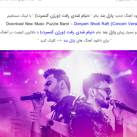
پازل بند
دنیام‌ شدی رفت (ورژن کنسرت)
لود آهنگ جدید
بنام “
” با لینک مستقیم
Download New Music Puzzle Band –
Donyam Shodi Raft (Concert Vers
پازل بند
دنیام‌ شدی رفت (ورژن کنسرت)
 بسیار زیبای
بنام
با بالاترین کیفیت در آهنگ 
” برای دانلود آهنگ های
پازل بند
<— کلیک کنید “