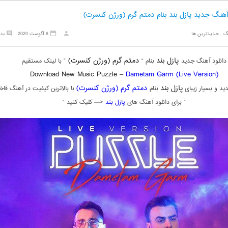
آهنگ جدید پازل بند بنام دمتم گرم (ورژن کنسرت)
گ
,
جدیدترین ها
6 آگوست 2020
بد
پازل بند
دمتم گرم (ورژن کنسرت)
دانلود آهنگ جدید
بنام “
” با لینک مستقیم
Download New Music Puzzle –
Dametam Garm (Live Version)
پازل بند
دمتم گرم (ورژن کنسرت)
د و بسیار زیبای
بنام
با بالاترین کیفیت در آهنگ فاخر
” برای دانلود آهنگ های
پازل بند
<— کلیک کنید “