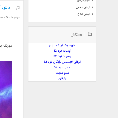
امین فیاض
دانلود 
ایمان غلامی
ایمان فلاح
موضوعات:
تک آهن
بابک جهانبخش
بابک رادمنش
همکاران
بابک مافی
باراد
خرید بک لینک ارزان
موزیک جدی
بنیامین بهادری
آپدیت نود 32
بهراد شهریاری
پسورد نود 32
اوکلی لایسنس رایگان نود 32
بهنام صفوی
همیار نود 32
بهنام علمشاهی
سئو سایت
 پارسا صدیق
رایگان
پارسا چیلیک
پازل بند
پویا
پویا سالکی
پویان
پیمان زارعی