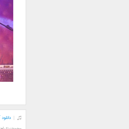
جمشید
حامد پهلان
حامد زمانی
حامد محضرنیا
حبیب
حسین توکلی
حمید اصغری
حمید طالب زاده
حمید عسکری
رامین بی باک
رستاک
رضا شیری
رضا صادقی
رضا یزدانی
روزبه نعمت الهی
دانلود
زانیار خسروی
سالار عقیلی
موضوعات:
تک آهن