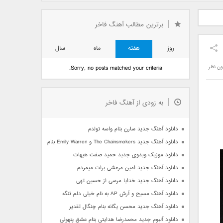
دید فرزاد
دانلود آهنگ جدید بهنام
دانلود آهنگ جدید علی
 آتیش
بانی بنام قرص قمر 2
یاسینی بنام دورترین نزدیک
برترین مطالب آهنگ فاخر
روز
هفته
ماه
سال
ون نظر
Sorry, no posts matched your criteria.
به زودی از آهنگ فاخر
دانلود آهنگ جدید سارن بنام واسه تولدم
دانلود آهنگ جدید The Chainsmokers و Emily Warren بنام Side Effects
دانلود موزیک ویدوی جدید حمید صفت هیهات
دانلود آهنگ جدید امین مرعشی برات میمردم
دانلود آهنگ جدید خدایا مرسی از حسین تهی
دانلود آهنگ مسیح و آرش AP به نام خیلی دلم تنگه
دانلود آهنگ جدید محسن یگانه بنام چنگال تقدیر
دانلود آلبوم جدید محمدرضا هدایتی بنام عشق پنهونی