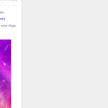
سامان جلیلی
سعید شهروز
دان
سعید مدرس
ion)
سیامک عباسی
موزیک جدید و
سیاوش قمصری
سیروان خسروی
سینا بهداد
سینا حجازی
سینا سرلک
شاهین جمشیدپور
شهاب رمضان
شهرام شکوهی
علی ارشدی
علی اصحابی
علی بابا
علی باقری
علی پیشتاز