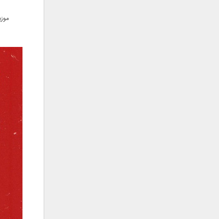
فریبرز خاتمی
فریدون آسرایی
موزی
قاسم افشار
کامران مولایی
کامران و هومن
کوروش صنعتی
مازیار فلاحی
ماهان بهرام خان
مجید اخشابی
مجید خراطها
مجید یحیایی
محسن ابراهیم زاده
محسن چاوشی
محسن یاحقی
محسن یگانه
محمد اصفهانی
محمدرضا هدایتی
محمد علیزاده