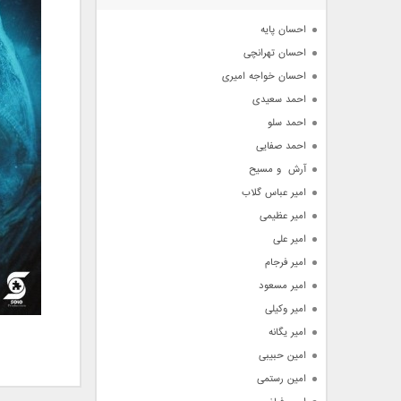
آرشیو
احسان پایه
احسان تهرانچی
احسان خواجه امیری
احمد سعیدی
احمد سلو
احمد صفایی
آرش  و مسیح
امیر عباس گلاب
امیر عظیمی
امیر علی
امیر فرجام
امیر مسعود
امیر وکیلی
امیر یگانه
امین حبیبی
امین رستمی