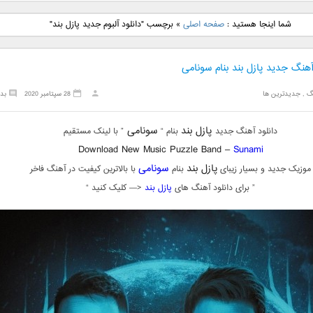
نگ جدید رضا
دانلود آهنگ جدید علی
دانلود آهنگ جدید مهدی
دانلود آهنگ ج
شما اینجا هستید :
صفحه اصلی
»
برچسب "دانلود آلبوم جدید پازل بند"
بنام نگار
لهراسبی بنام صورت
یراحی بنام اسرار
فرزین بنام
آهنگ جدید پازل بند بنام سونامی
گ
,
جدیدترین ها
28 سپتامبر 2020
بد
پازل بند
سونامی
دانلود آهنگ جدید
بنام “
” با لینک مستقیم
Download New Music Puzzle Band –
Sunami
پازل بند
سونامی
موزیک جدید و بسیار زیبای
بنام
با بالاترین کیفیت در آهنگ فاخر
” برای دانلود آهنگ های
پازل بند
<— کلیک کنید “