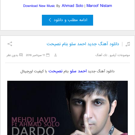
Ahmad Solo
Maroof Nistam
Download New Music
By
|
ادامه مطلب و دانلود
دانلود آهنگ جدید احمد سلو بنام نصیحت
موضوعات:
آرشیو
,
تک آهنگ
11 سپتامبر 2016
بدون نظر
احمد سلو
نصیحت
دانلود آهنگ جدید
بنام
با کیفیت اورجینال