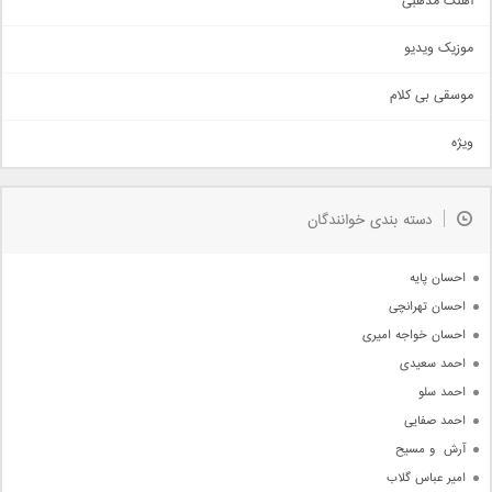
آهنگ مذهبی
حماسی
اذری
موزیک ویدیو
سنتی
اهنگ بندرعباسی
موسقی بی کلام
تیتراژ
ویژه
دمو
مذهبی
به زودی
دسته بندی خوانندگان
جدیدترین ها
آرشیو
احسان پایه
احسان تهرانچی
احسان خواجه امیری
احمد سعیدی
احمد سلو
احمد صفایی
آرش  و مسیح
امیر عباس گلاب