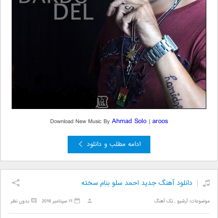
Ahmad Solo
aroos
Download New Music By
|
ادامه مطلب و دانلود
دانلود آهنگ جدید احمد سلو بنام سخته
موضوعات:
آرشیو
,
تک آهنگ
11 سپتامبر 2016
بدون نظر