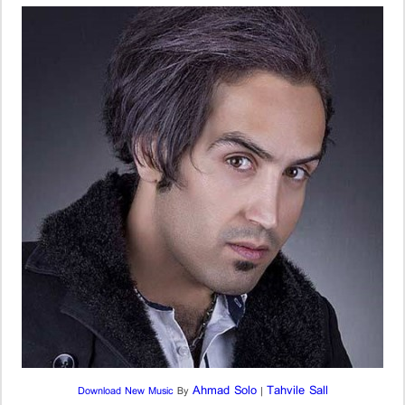
Ahmad Solo
Tahvile Sall
Download New Music
By
|