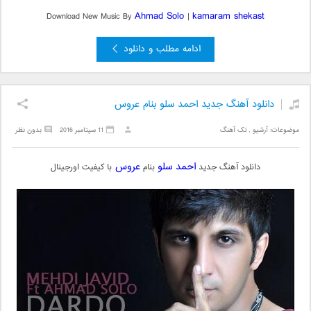
Ahmad Solo
kamaram shekast
Download New Music By
|
ادامه مطلب و دانلود
دانلود آهنگ جدید احمد سلو بنام عروس
موضوعات:
آرشیو
,
تک آهنگ
11 سپتامبر 2016
بدون نظر
احمد سلو
عروس
دانلود آهنگ جدید
بنام
با کیفیت اورجینال