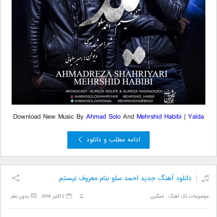
Download New Music By
Ahmad Solo
And
Mehrshid Habibi
|
Yalda
ادامه مطلب و دانلود
دانلود آهنگ جدید احمد سلو بنام معروف نیستم
موضوعات:
تک آهنگ
,
غمگین
2 اکتبر 2016
بدون نظر