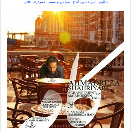
تنظیم : امیر حسین فلاح , میکس و مستر : حمیدرضا هادی