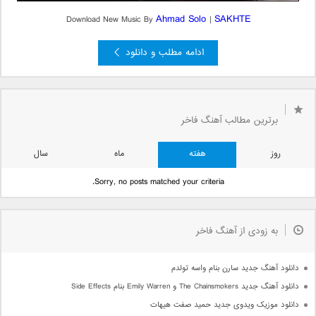
Ahmad Solo
SAKHTE
Download New Music By
|
ادامه مطلب و دانلود
قبلی »
»
...
5
4
3
2
صفحه 1 از 9
1
برترین مطالب آهنگ فاخر
روز
هفته
ماه
سال
Sorry, no posts matched your criteria.
به زودی از آهنگ فاخر
دانلود آهنگ جدید سارن بنام واسه تولدم
دانلود آهنگ جدید The Chainsmokers و Emily Warren بنام Side Effects
دانلود موزیک ویدوی جدید حمید صفت هیهات