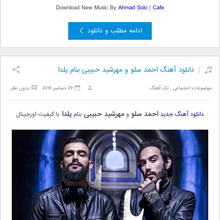
Download New Music By
Ahmad Solo
|
Cafe
ادامه مطلب و دانلود
دانلود آهنگ احمد سلو و مهرشید حبیبی بنام یلدا
موضوعات:
اجتماعی
,
تک آهنگ
29 دسامبر 2016
بدون نظر
احمد سلو
مهرشید حبیبی
یلدا
دانلود آهنگ جدید
و
بنام
با کیفیت اورجینال