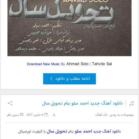
Ahmad Solo
Tahvile Sal
Download New Music
By
|
ادامه مطلب و دانلود
دانلود آهنگ جدید احمد سلو بنام تحویل سال
موضوعات:
به زودی
,
تک آهنگ
5 مارس 2017
بدون نظر
احمد سلو
تحویل سال
دانلود آهنگ جدید
بنام
با کیفیت اورجینال