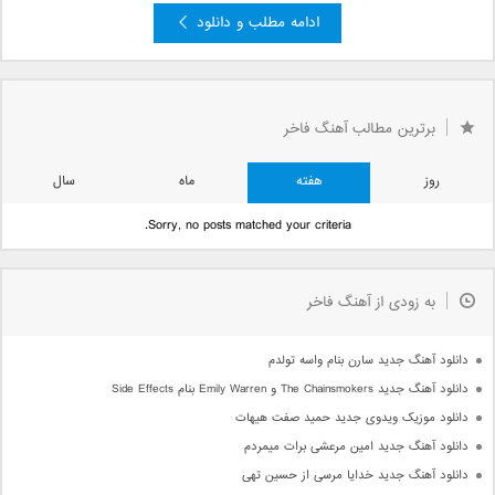
ادامه مطلب و دانلود
»
...
7
6
4
3
...
«
« بعدی
صفحه 5 از 9
5
برترین مطالب آهنگ فاخر
قبلی »
روز
هفته
ماه
سال
Sorry, no posts matched your criteria.
به زودی از آهنگ فاخر
دانلود آهنگ جدید سارن بنام واسه تولدم
دانلود آهنگ جدید The Chainsmokers و Emily Warren بنام Side Effects
دانلود موزیک ویدوی جدید حمید صفت هیهات
دانلود آهنگ جدید امین مرعشی برات میمردم
دانلود آهنگ جدید خدایا مرسی از حسین تهی