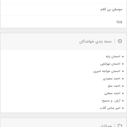
سنتی
اهنگ بندرعباسی
موسقی بی کلام
تیتراژ
ویژه
دمو
مذهبی
به زودی
دسته بندی خوانندگان
جدیدترین ها
آرشیو
احسان پایه
احسان تهرانچی
احسان خواجه امیری
احمد سعیدی
احمد سلو
احمد صفایی
آرش  و مسیح
امیر عباس گلاب
امیر عظیمی
امیر علی
همکاران