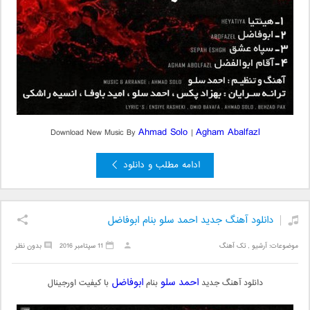
Ahmad Solo
Agham Abalfazl
Download New Music By
|
ادامه مطلب و دانلود
دانلود آهنگ جدید احمد سلو بنام ابوفاضل
موضوعات:
آرشیو
,
تک آهنگ
11 سپتامبر 2016
بدون نظر
احمد سلو
ابوفاضل
دانلود آهنگ جدید
بنام
با کیفیت اورجینال