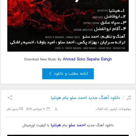
Ahmad Solo
Sepahe Eshgh
Download New Music By
|
ادامه مطلب و دانلود
دانلود آهنگ جدید احمد سلو بنام هیئتیا
موضوعات:
آرشیو
,
تک آهنگ
11 سپتامبر 2016
بدون نظر
احمد سلو
هیئتیا
دانلود آهنگ جدید
بنام
با کیفیت اورجینال