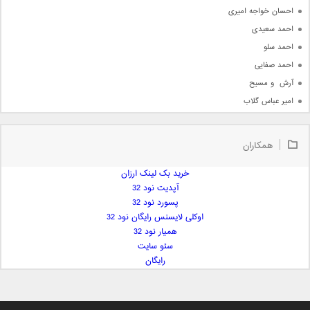
احسان خواجه امیری
احمد سعیدی
احمد سلو
احمد صفایی
آرش  و مسیح
امیر عباس گلاب
امیر عظیمی
امیر علی
همکاران
امیر فرجام
امیر مسعود
خرید بک لینک ارزان
آپدیت نود 32
امیر وکیلی
پسورد نود 32
امیر یگانه
اوکلی لایسنس رایگان نود 32
امین حبیبی
همیار نود 32
امین رستمی
سئو سایت
رایگان
امین فیاض
ایمان غلامی
ایمان فلاح