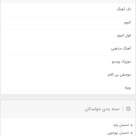
تک آهنگ
آهنگ شاد
البوم
غمگین
اجتماعی
فول البوم
آهنگ عاشقانه
آهنگ مذهبی
حماسی
اذری
موزیک ویدیو
سنتی
اهنگ بندرعباسی
موسقی بی کلام
تیتراژ
ویژه
دمو
مذهبی
به زودی
دسته بندی خوانندگان
جدیدترین ها
آرشیو
احسان پایه
احسان تهرانچی