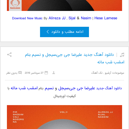
Alireza JJ
Sijal
&
Nasim
Hese Lamese
Download New Music
By
,
|
ادامه مطلب و دانلود
دانلود آهنگ جدید علیرضا جی جی،سیجل و نسیم بنام
امشب شب مائه
موضوعات:
آرشیو
,
تک آهنگ
27 سپتامبر 2016
بدون نظر
علیرضا جی جی
،
سیجل
و
نسیم
امشب شب مائه
دانلود آهنگ جدید
بنام
با
کیفیت اورجینال