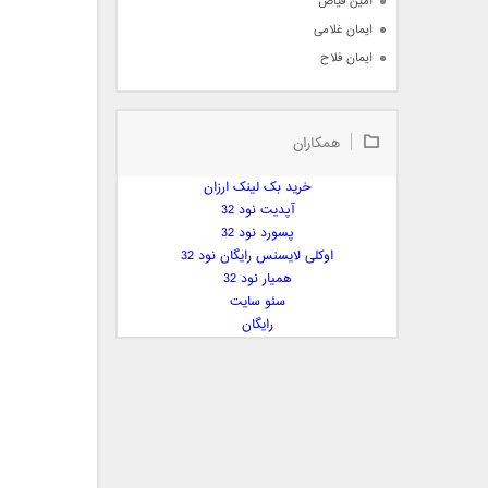
امین فیاض
ایمان غلامی
ایمان فلاح
بابک جهانبخش
بابک رادمنش
همکاران
بابک مافی
باراد
خرید بک لینک ارزان
بنیامین بهادری
آپدیت نود 32
بهراد شهریاری
پسورد نود 32
اوکلی لایسنس رایگان نود 32
بهنام صفوی
همیار نود 32
بهنام علمشاهی
سئو سایت
 پارسا صدیق
رایگان
پارسا چیلیک
پازل بند
پویا
پویا سالکی
پویان
پیمان زارعی