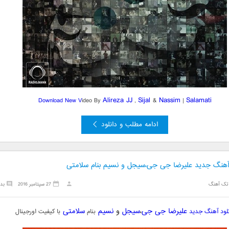
Alireza JJ
Sijal
Nassim
Salamati
Download New V
ideo By
,
&
|
ادامه مطلب و دانلود
 آهنگ جدید علیرضا جی جی،سیجل و نسیم بنام سلامتی
تک آهنگ
27 سپتامبر 2016
بد
علیرضا جی جی
،
سیجل
و
نسیم
سلامتی
نلود آهنگ جدید
بنام
با کیفیت اورجینال