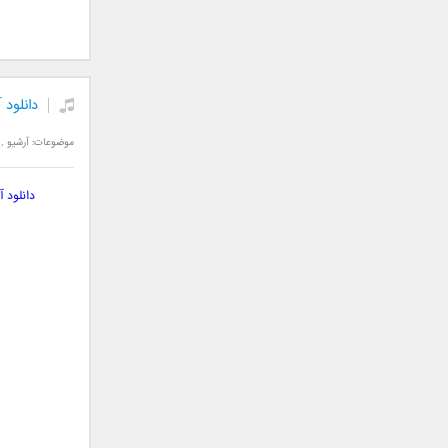
فریبرز خاتمی
فریدون آسرایی
قاسم افشار
کامران مولایی
دانلود
کامران و هومن
کوروش صنعتی
موضوعات:
آرشیو
,
مازیار فلاحی
ماهان بهرام خان
دانلود 
مجید اخشابی
مجید خراطها
مجید یحیایی
محسن ابراهیم زاده
محسن چاوشی
محسن یاحقی
محسن یگانه
محمد اصفهانی
محمدرضا هدایتی
محمد علیزاده