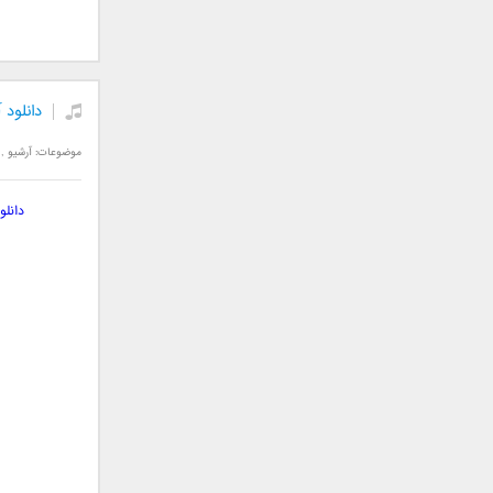
جمشید
حامد پهلان
حامد زمانی
دانلود
حامد محضرنیا
حبیب
موضوعات:
آرشیو
,
حسین توکلی
حمید اصغری
دانل
حمید طالب زاده
حمید عسکری
رامین بی باک
رستاک
رضا شیری
رضا صادقی
رضا یزدانی
روزبه نعمت الهی
زانیار خسروی
سالار عقیلی