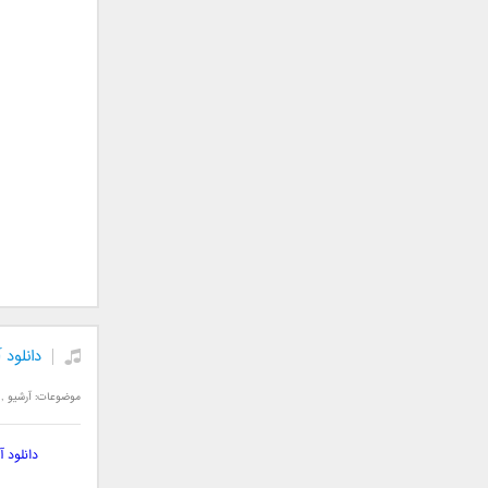
سامان جلیلی
سعید شهروز
سعید مدرس
سیامک عباسی
سیاوش قمصری
سیروان خسروی
سینا بهداد
سینا حجازی
سینا سرلک
شاهین جمشیدپور
شهاب رمضان
شهرام شکوهی
دانلود
علی ارشدی
علی اصحابی
موضوعات:
آرشیو
,
علی بابا
علی باقری
دانلود 
علی پیشتاز