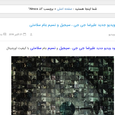
نگ جدید رضا
دانلود آهنگ جدید علی
دانلود آهنگ جدید مهدی
دانلود آهنگ ج
شما اینجا هستید :
صفحه اصلی
»
برچسب "Alireza JJ"
بنام نگار
لهراسبی بنام صورت
یراحی بنام اسرار
فرزین بنام
 ویدیو جدید علیرضا جی جی ، سیجیل و نسیم بنام سلامتی
ویدیو
21 اکتبر 2016
بد
علیرضا جی جی
سیجیل
نسیم
سلامتی
لود ویدیو جدید
،
و
بنام
با کیفیت اورجینال