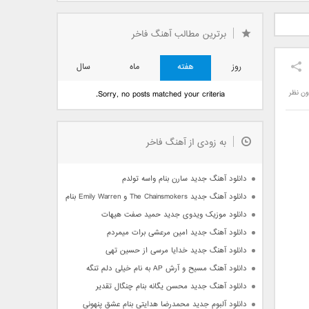
دید فرزاد
دانلود آهنگ جدید بهنام
دانلود آهنگ جدید علی
 آتیش
بانی بنام قرص قمر 2
یاسینی بنام دورترین نزدیک
برترین مطالب آهنگ فاخر
روز
هفته
ماه
سال
ون نظر
Sorry, no posts matched your criteria.
به زودی از آهنگ فاخر
دانلود آهنگ جدید سارن بنام واسه تولدم
دانلود آهنگ جدید The Chainsmokers و Emily Warren بنام Side Effects
دانلود موزیک ویدوی جدید حمید صفت هیهات
دانلود آهنگ جدید امین مرعشی برات میمردم
دانلود آهنگ جدید خدایا مرسی از حسین تهی
دانلود آهنگ مسیح و آرش AP به نام خیلی دلم تنگه
دانلود آهنگ جدید محسن یگانه بنام چنگال تقدیر
دانلود آلبوم جدید محمدرضا هدایتی بنام عشق پنهونی