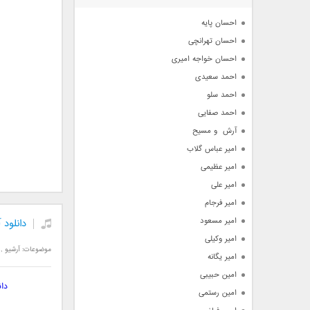
آرشیو
احسان پایه
احسان تهرانچی
احسان خواجه امیری
احمد سعیدی
احمد سلو
احمد صفایی
آرش  و مسیح
امیر عباس گلاب
امیر عظیمی
امیر علی
امیر فرجام
امیر مسعود
دانلود
امیر وکیلی
موضوعات:
آرشیو
,
امیر یگانه
امین حبیبی
دا
امین رستمی