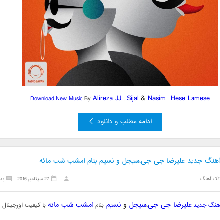
Alireza JJ
Sijal
&
Nasim
Hese Lamese
Download New Music
By
,
|
ادامه مطلب و دانلود
 آهنگ جدید علیرضا جی جی،سیجل و نسیم بنام امشب شب مائه
تک آهنگ
27 سپتامبر 2016
بد
علیرضا جی جی
،
سیجل
و
نسیم
امشب شب مائه
آهنگ جدید
بنام
با کیفیت اورجینال