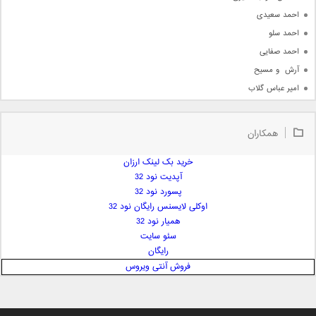
احمد سعیدی
احمد سلو
احمد صفایی
آرش  و مسیح
امیر عباس گلاب
امیر عظیمی
امیر علی
همکاران
امیر فرجام
امیر مسعود
خرید بک لینک ارزان
آپدیت نود 32
امیر وکیلی
پسورد نود 32
امیر یگانه
اوکلی لایسنس رایگان نود 32
امین حبیبی
همیار نود 32
امین رستمی
سئو سایت
رایگان
امین فیاض
فروش آنتی ویروس
ایمان غلامی
ایمان فلاح
بابک جهانبخش