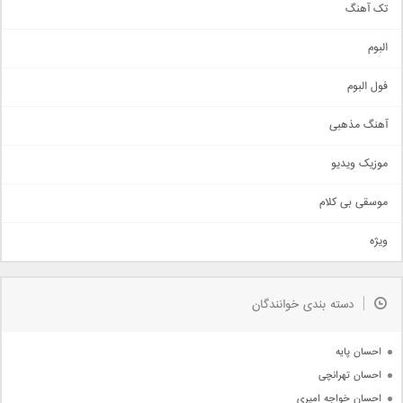
تک آهنگ
آهنگ شاد
البوم
غمگین
اجتماعی
فول البوم
آهنگ عاشقانه
آهنگ مذهبی
حماسی
اذری
موزیک ویدیو
سنتی
اهنگ بندرعباسی
موسقی بی کلام
تیتراژ
ویژه
دمو
مذهبی
به زودی
دسته بندی خوانندگان
جدیدترین ها
آرشیو
احسان پایه
احسان تهرانچی
احسان خواجه امیری