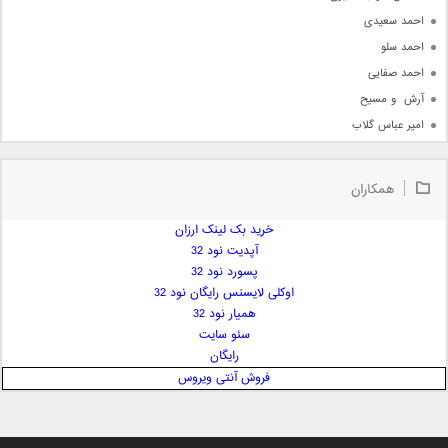
احمد سعیدی
احمد سلو
احمد صفایی
آرش  و مسیح
امیر عباس گلاب
امیر عظیمی
امیر علی
همکاران
امیر فرجام
امیر مسعود
خرید بک لینک ارزان
آپدیت نود 32
امیر وکیلی
پسورد نود 32
امیر یگانه
اوکلی لایسنس رایگان نود 32
امین حبیبی
همیار نود 32
امین رستمی
سئو سایت
رایگان
امین فیاض
فروش آنتی ویروس
ایمان غلامی
ایمان فلاح
بابک جهانبخش