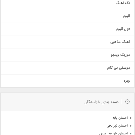
تک آهنگ
آهنگ شاد
البوم
غمگین
اجتماعی
فول البوم
آهنگ عاشقانه
آهنگ مذهبی
حماسی
اذری
موزیک ویدیو
سنتی
اهنگ بندرعباسی
موسقی بی کلام
تیتراژ
ویژه
دمو
مذهبی
به زودی
دسته بندی خوانندگان
جدیدترین ها
آرشیو
احسان پایه
احسان تهرانچی
احسان خواجه امیری