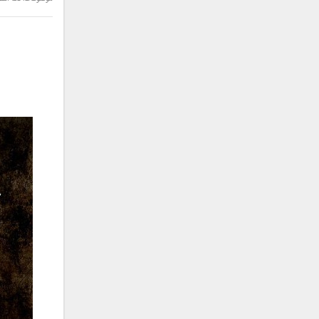
سامان جلیلی
سعید شهروز
سعید مدرس
سیامک عباسی
سیاوش قمصری
سیروان خسروی
سینا بهداد
سینا حجازی
سینا سرلک
شاهین جمشیدپور
شهاب رمضان
شهرام شکوهی
علی ارشدی
علی اصحابی
علی بابا
علی باقری
علی پیشتاز