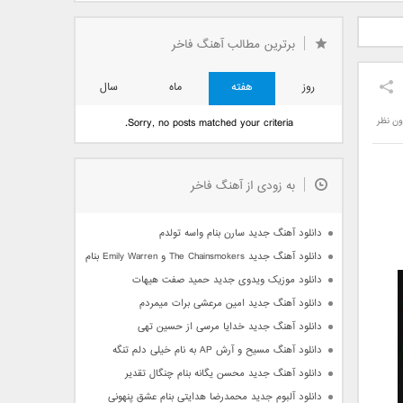
دید فرزاد
دانلود آهنگ جدید بهنام
دانلود آهنگ جدید علی
 آتیش
بانی بنام قرص قمر 2
یاسینی بنام دورترین نزدیک
برترین مطالب آهنگ فاخر
روز
هفته
ماه
سال
ون نظر
Sorry, no posts matched your criteria.
به زودی از آهنگ فاخر
دانلود آهنگ جدید سارن بنام واسه تولدم
دانلود آهنگ جدید The Chainsmokers و Emily Warren بنام Side Effects
دانلود موزیک ویدوی جدید حمید صفت هیهات
دانلود آهنگ جدید امین مرعشی برات میمردم
دانلود آهنگ جدید خدایا مرسی از حسین تهی
دانلود آهنگ مسیح و آرش AP به نام خیلی دلم تنگه
دانلود آهنگ جدید محسن یگانه بنام چنگال تقدیر
دانلود آلبوم جدید محمدرضا هدایتی بنام عشق پنهونی