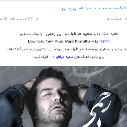
 آهنگ جدید مجید خراطها بنام بی رحمی
گ
,
جدیدترین ها
31 دسامبر 2017
بد
مجید خراطها
بی رحمی
دانلود آهنگ جدید
بنام “
” با لینک مستقیم
Download New Music Majid Kharatha –
Bi Rahmi
مجید خراطها
بی رحمی
ک جدید و بسیار زیبای
بنام
با بالاترین کیفیت در آهنگ فاخر
” برای دانلود آهنگ های
مجید خراطها
<— کلیک کنید “