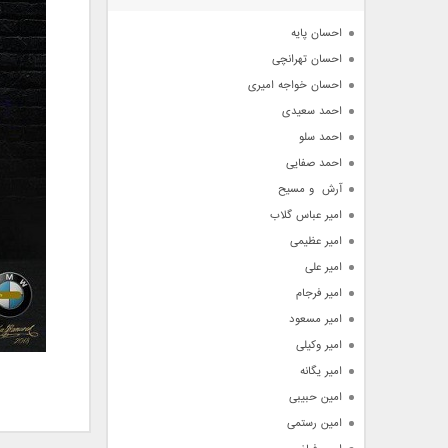
آرشیو
احسان پایه
احسان تهرانچی
احسان خواجه امیری
احمد سعیدی
احمد سلو
احمد صفایی
آرش  و مسیح
امیر عباس گلاب
امیر عظیمی
امیر علی
امیر فرجام
امیر مسعود
امیر وکیلی
امیر یگانه
امین حبیبی
امین رستمی