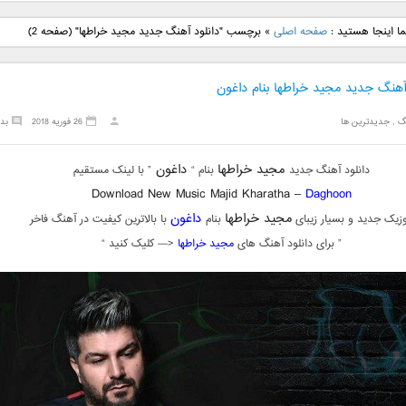
نگ جدید رضا
دانلود آهنگ جدید علی
دانلود آهنگ جدید مهدی
دانلود آهنگ ج
ا اینجا هستید :
صفحه اصلی
»
برچسب "دانلود آهنگ جدید مجید خراطها"
(صفحه 2)
بنام نگار
لهراسبی بنام صورت
یراحی بنام اسرار
فرزین بنام
 آهنگ جدید مجید خراطها بنام داغون
گ
,
جدیدترین ها
26 فوریه 2018
بد
مجید خراطها
داغون
دانلود آهنگ جدید
بنام “
” با لینک مستقیم
Download New Music Majid Kharatha –
Daghoon
مجید خراطها
داغون
زیک جدید و بسیار زیبای
بنام
با بالاترین کیفیت در آهنگ فاخر
” برای دانلود آهنگ های
مجید خراطها
<— کلیک کنید “