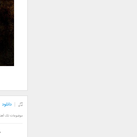
علی تکتا
علی رها
علی رهبری
علی عباسی
علی عبدالمالکی
علی لهراسبی
علی هایپر
علیرضا روزگار
علیرضا طلیسچی
علیرضا قربانی
عماد
عماد طالب زاده
فاتح نورایی
دانلود 
فتاح فتحی
فرشید امین
موضوعات:
تک آهن
فرهاد جواهر کلام
فرهاد دهقان
د