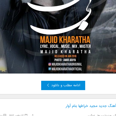
ادامه مطلب و دانلود
آهنگ جدید مجید خراطها بنام آوار
گ
,
جدیدترین ها
,
غمگین
17 نوامبر 2017
بد