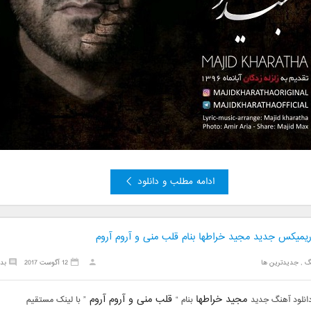
ادامه مطلب و دانلود
ریمیکس جدید مجید خراطها بنام قلب منی و آروم آروم
گ
,
جدیدترین ها
12 آگوست 2017
بد
مجید خراطها
قلب منی و آروم آروم
انلود آهنگ جدید
بنام “
” با لینک مستقیم