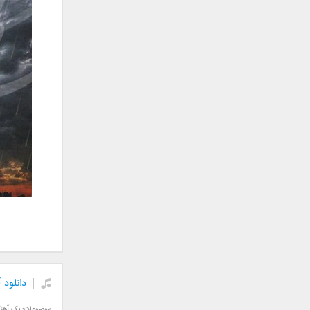
جمشید
حامد پهلان
حامد زمانی
حامد محضرنیا
حبیب
حسین توکلی
حمید اصغری
حمید طالب زاده
حمید عسکری
رامین بی باک
رستاک
رضا شیری
رضا صادقی
رضا یزدانی
روزبه نعمت الهی
دانلود 
زانیار خسروی
سالار عقیلی
موضوعات:
تک آهن