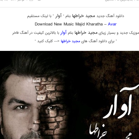
مجید خراطها
آوار
دانلود آهنگ جدید
بنام “
” با لینک مستقیم
Download New Music Majid Kharatha –
Avar
مجید خراطها
آوار
موزیک جدید و بسیار زیبای
بنام
با بالاترین کیفیت در آهنگ فاخر
” برای دانلود آهنگ های
مجید خراطها
<— کلیک کنید “