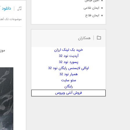
امین فیاض
دانلود
ایمان غلامی
ایمان فلاح
موضوعات:
تک آهن
بابک جهانبخش
بابک رادمنش
همکاران
بابک مافی
باراد
خرید بک لینک ارزان
موزی
بنیامین بهادری
آپدیت نود 32
بهراد شهریاری
پسورد نود 32
اوکلی لایسنس رایگان نود 32
بهنام صفوی
همیار نود 32
بهنام علمشاهی
سئو سایت
 پارسا صدیق
رایگان
پارسا چیلیک
فروش آنتی ویروس
پازل بند
پویا
پویا سالکی
پویان
پیمان زارعی