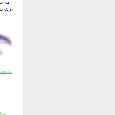
فریبرز خاتمی
Remix)
فریدون آسرایی
موزیک جدی
قاسم افشار
کامران مولایی
کامران و هومن
کوروش صنعتی
مازیار فلاحی
ماهان بهرام خان
مجید اخشابی
مجید خراطها
مجید یحیایی
محسن ابراهیم زاده
محسن چاوشی
محسن یاحقی
محسن یگانه
محمد اصفهانی
محمدرضا هدایتی
محمد علیزاده