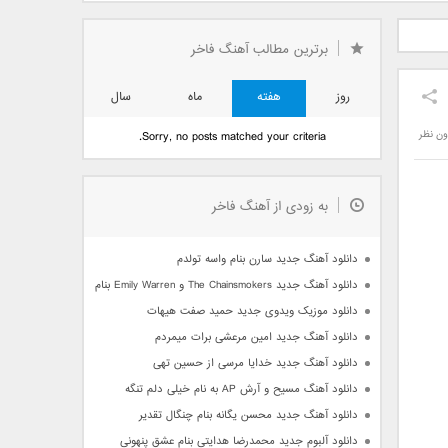
دید فرزاد
دانلود آهنگ جدید بهنام
دانلود آهنگ جدید علی
 آتیش
بانی بنام قرص قمر 2
یاسینی بنام دورترین نزدیک
برترین مطالب آهنگ فاخر
روز
هفته
ماه
سال
ون نظر
Sorry, no posts matched your criteria.
به زودی از آهنگ فاخر
دانلود آهنگ جدید سارن بنام واسه تولدم
دانلود آهنگ جدید The Chainsmokers و Emily Warren بنام Side Effects
دانلود موزیک ویدوی جدید حمید صفت هیهات
دانلود آهنگ جدید امین مرعشی برات میمردم
دانلود آهنگ جدید خدایا مرسی از حسین تهی
دانلود آهنگ مسیح و آرش AP به نام خیلی دلم تنگه
دانلود آهنگ جدید محسن یگانه بنام چنگال تقدیر
دانلود آلبوم جدید محمدرضا هدایتی بنام عشق پنهونی