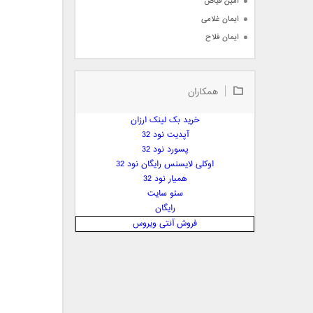
امین فیاض
ایمان غلامی
ایمان فلاح
بابک جهانبخش
بابک رادمنش
همکاران
بابک مافی
باراد
خرید بک لینک ارزان
بنیامین بهادری
آپدیت نود 32
بهراد شهریاری
پسورد نود 32
اوکلی لایسنس رایگان نود 32
بهنام صفوی
همیار نود 32
بهنام علمشاهی
سئو سایت
 پارسا صدیق
رایگان
پارسا چیلیک
فروش آنتی ویروس
پازل بند
پویا
پویا سالکی
پویان
پیمان زارعی