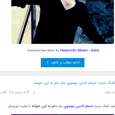
Hesamodin Mosavi
Aisha
Download New Music By
|
ادامه مطلب و دانلود
 آهنگ جدید حسام الدین موسوی بنام دلم به این خوشه
تک آهنگ
16 سپتامبر 2016
بد
حسام الدین موسوی
دلم به این خوشه
نلود آهنگ جدید
بنام
با کیفیت اورجینال