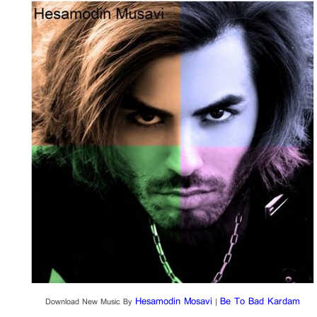
Hesamodin Mosavi
Be To Bad Kardam
Download New Music By
|