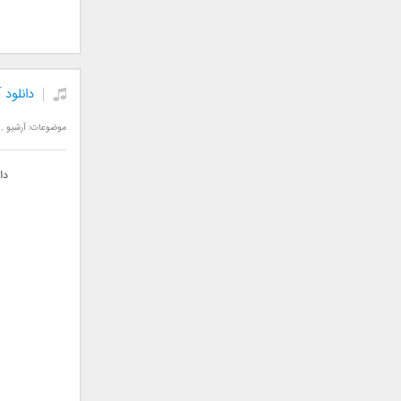
فریبرز خاتمی
فریدون آسرایی
قاسم افشار
کامران مولایی
دانلود
کامران و هومن
کوروش صنعتی
موضوعات:
آرشیو
,
مازیار فلاحی
ماهان بهرام خان
دا
مجید اخشابی
مجید خراطها
مجید یحیایی
محسن ابراهیم زاده
محسن چاوشی
محسن یاحقی
محسن یگانه
محمد اصفهانی
محمدرضا هدایتی
محمد علیزاده