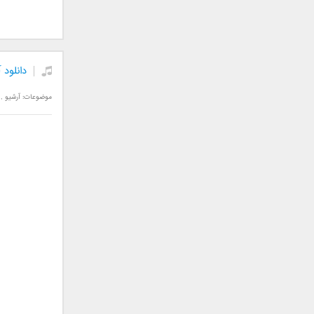
جمشید
حامد پهلان
حامد زمانی
دانلود
حامد محضرنیا
حبیب
موضوعات:
آرشیو
,
حسین توکلی
حمید اصغری
حمید طالب زاده
حمید عسکری
رامین بی باک
رستاک
رضا شیری
رضا صادقی
رضا یزدانی
روزبه نعمت الهی
زانیار خسروی
سالار عقیلی