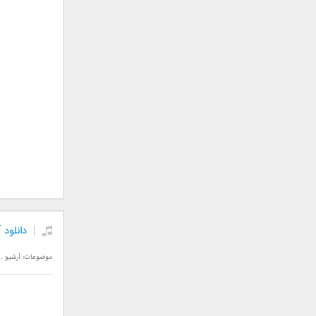
سامان جلیلی
سعید شهروز
سعید مدرس
سیامک عباسی
سیاوش قمصری
سیروان خسروی
سینا بهداد
سینا حجازی
سینا سرلک
شاهین جمشیدپور
شهاب رمضان
شهرام شکوهی
دانلود
علی ارشدی
علی اصحابی
موضوعات:
آرشیو
,
علی بابا
علی باقری
علی پیشتاز