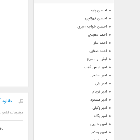
آرشیو
احسان پایه
احسان تهرانچی
احسان خواجه امیری
احمد سعیدی
احمد سلو
احمد صفایی
آرش  و مسیح
امیر عباس گلاب
امیر عظیمی
امیر علی
امیر فرجام
امیر مسعود
دانلود
امیر وکیلی
موضوعات:
آرشیو
,
امیر یگانه
امین حبیبی
دا
امین رستمی