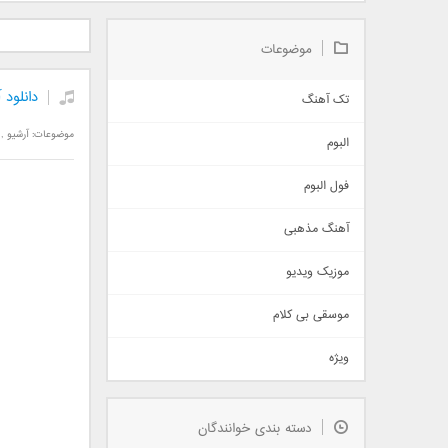
دانلود آلبوم جدید سیروان
دانلود آهنگ جدید علیرضا
دانلود آه
خسروی بنام مونولوگ
قربانی بنام خیال خوش
بهرام 
موضوعات
دانلود
تک آهنگ
آهنگ شاد
موضوعات:
آرشیو
,
البوم
غمگین
اجتماعی
فول البوم
آهنگ عاشقانه
آهنگ مذهبی
حماسی
اذری
موزیک ویدیو
سنتی
اهنگ بندرعباسی
موسقی بی کلام
تیتراژ
ویژه
دمو
مذهبی
به زودی
دسته بندی خوانندگان
جدیدترین ها