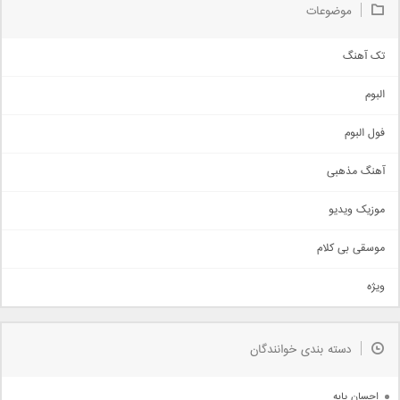
موضوعات
تک آهنگ
آهنگ شاد
البوم
غمگین
اجتماعی
فول البوم
آهنگ عاشقانه
آهنگ مذهبی
حماسی
اذری
موزیک ویدیو
سنتی
اهنگ بندرعباسی
موسقی بی کلام
تیتراژ
ویژه
دمو
مذهبی
به زودی
دسته بندی خوانندگان
جدیدترین ها
آرشیو
احسان پایه