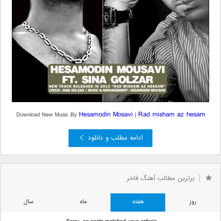
Hesamodin Mosavi
Rad misham az hesam
Download New Music By
|
ادامه مطلب و دانلود
برترین مطالب آهنگ فاخر
روز
هفته
ماه
سال