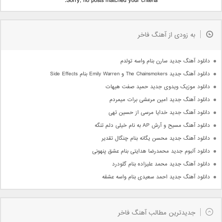
Sorry, no posts matched your criteria.
به زودی از آهنگ فاخر
دانلود آهنگ جدید سارن بنام واسه تولدم
دانلود آهنگ جدید The Chainsmokers و Emily Warren بنام Side Effects
دانلود موزیک ویدوی جدید حمید صفت هیهات
دانلود آهنگ جدید امین مرعشی برات میمردم
دانلود آهنگ جدید خدایا مرسی از حسین تهی
دانلود آهنگ مسیح و آرش AP به نام خیلی دلم تنگه
دانلود آهنگ جدید محسن یگانه بنام چنگال تقدیر
دانلود آلبوم جدید محمدرضا هدایتی بنام عشق پنهونی
دانلود آهنگ جدید محمد علیزاده بنام گلودرد
دانلود آهنگ جدید احمد سعیدی بنام واسه عشقه
جدیدترین مطالب آهنگ فاخر