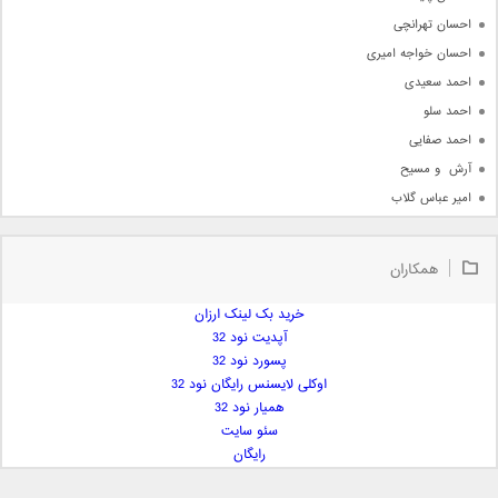
احسان تهرانچی
احسان خواجه امیری
احمد سعیدی
احمد سلو
احمد صفایی
آرش  و مسیح
امیر عباس گلاب
امیر عظیمی
امیر علی
همکاران
امیر فرجام
امیر مسعود
خرید بک لینک ارزان
آپدیت نود 32
امیر وکیلی
پسورد نود 32
امیر یگانه
اوکلی لایسنس رایگان نود 32
امین حبیبی
همیار نود 32
امین رستمی
سئو سایت
رایگان
امین فیاض
ایمان غلامی