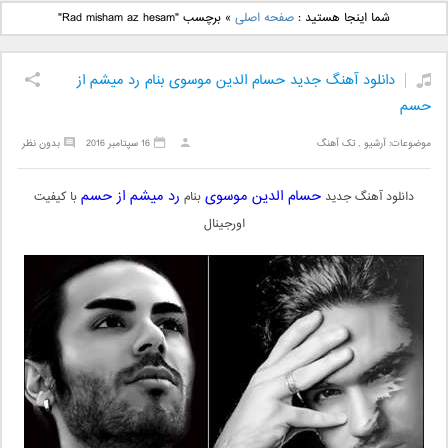
دانلود آهنگ جدید بهنام
دانلود آهنگ جدید علی
شما اینجا هستید :
صفحه اصلی
»
برچسب "Rad misham az hesam"
بانی بنام قرص قمر 2
یاسینی بنام دورترین نزدیک
دانلود آهنگ جدید حسام الدین موسوی بنام رد میشم از
حسم
موضوعات:
آرشیو
,
تک آهنگ
16 سپتامبر 2016
بدون نظر
حسام الدین موسوی
رد میشم از حسم
دانلود آهنگ جدید
بنام
با کیفیت
اورجینال