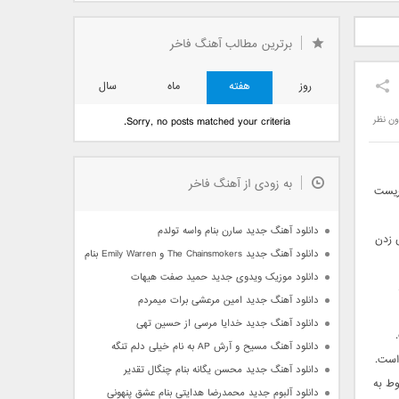
دید فرزاد
دانلود آهنگ جدید بهنام
دانلود آهنگ جدید علی
 آتیش
بانی بنام قرص قمر 2
یاسینی بنام دورترین نزدیک
برترین مطالب آهنگ فاخر
روز
هفته
ماه
سال
ون نظر
Sorry, no posts matched your criteria.
به زودی از آهنگ فاخر
ریست
دانلود آهنگ جدید سارن بنام واسه تولدم
 زدن
دانلود آهنگ جدید The Chainsmokers و Emily Warren بنام Side Effects
دانلود موزیک ویدوی جدید حمید صفت هیهات
دانلود آهنگ جدید امین مرعشی برات میمردم
دانلود آهنگ جدید خدایا مرسی از حسین تهی
دانلود آهنگ مسیح و آرش AP به نام خیلی دلم تنگه
 است.
دانلود آهنگ جدید محسن یگانه بنام چنگال تقدیر
وط به
دانلود آلبوم جدید محمدرضا هدایتی بنام عشق پنهونی