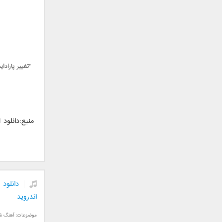
فریبرز خاتمی
فریدون آسرایی
قاسم افشار
کامران مولایی
کامران و هومن
کوروش صنعتی
*تغییر پارادا
مازیار فلاحی
ماهان بهرام خان
مجید اخشابی
مجید خراطها
منبع:دانلود Glitch! Pro 3.8.1 نرم افزار ویرایش عکس و ساخت عکس های مبهم و ناقص اندروید
مجید یحیایی
محسن ابراهیم زاده
محسن چاوشی
محسن یاحقی
محسن یگانه
محمد اصفهانی
اندروید
محمدرضا هدایتی
موضوعات:
آهنگ ش
محمد علیزاده