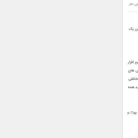
ون نظر
تن یک
 افزار
س های
ختلفی
ید.همه
Perfect365: One-Tap 