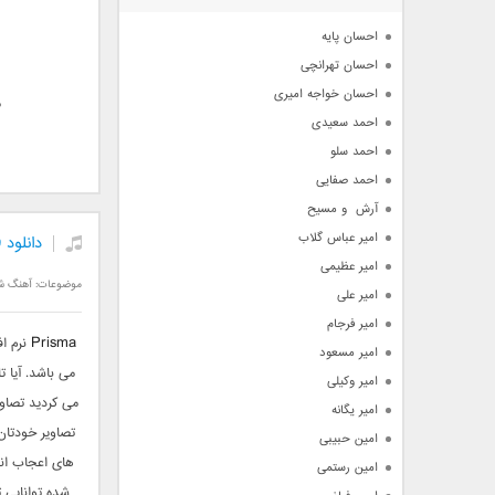
آرشیو
احسان پایه
احسان تهرانچی
احسان خواجه امیری
م
احمد سعیدی
احمد سلو
احمد صفایی
آرش  و مسیح
امیر عباس گلاب
دانلود Prisma 2.7.0.250 برنامه پریسما : ویرایش و افکت عکس اندروید
امیر عظیمی
موضوعات:
آهنگ ش
امیر علی
امیر فرجام
Prisma
نرم اف
امیر مسعود
می باشد. آیا 
امیر وکیلی
می کردید تصاو
امیر یگانه
تصاویر خودتان
امین حبیبی
های اعجاب ان
امین رستمی
شده توانایی 