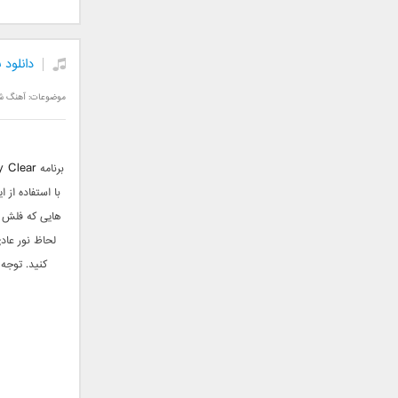
سامان جلیلی
سعید شهروز
سعید مدرس
دانلود برنامه عک
سیامک عباسی
موضوعات:
آهنگ ش
سیاوش قمصری
سیروان خسروی
سینا بهداد
y Clear
برنامه
سینا حجازی
با استفاده از
سینا سرلک
هایی که فلش ن
شاهین جمشیدپور
لحاظ نور عادی
شهاب رمضان
کنید. توجه داشته باشید که 
شهرام شکوهی
علی ارشدی
علی اصحابی
علی بابا
علی باقری
علی پیشتاز