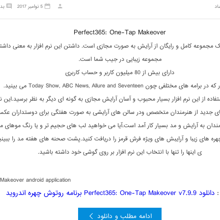
اد
5 نوامبر 2017
بد
Perfect365: One-Tap Makeover
 یک مجموعه کامل و رایگان از آرایش به صورت مجازی است. داشتن این نرم افزار به معنی داش
مجموعه زیبایی در جیب شما است.
دارای بیش از 80 میلیون کاربر و حساب کاربری
مه های مختلفی چون Today Show, ABC News, Allure and Seventeen می بینید.
فاده از این نرم افزار بسیار محبوب و آسان آرایش مجازی به گونه ای دیگر به نظر برسید.این نرم
های جدید از هنرمندان متخصص ودر سالن های آرایشی به صورت هفتگی برای دوستداران عک
ندان به آرایش و مد بسیار کار آمد است.آیا می خواهید لب های حجیم تر و یا رنگ موهای م
چهره های زیبا و آرایبش های ویژه فرش قرمز را دریافت کنید.پشت صحنه های هفته مد را ببین
ی اینها را تنها با انتخاب این نرم افزار بر روی گوشی خود داشته باشید.
Makeover android application
:
دانلود Perfect365: One-Tap Makeover v7.9.9 برنامه روتوش چهره اندروید
ادامه مطلب و دانلود