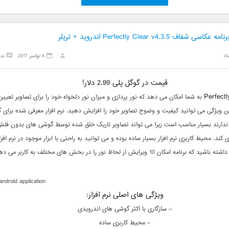
اسی شفاف Perfectly Clear v4.3.5 اندروید + تریلر
اد
4 نوامبر 2017
بد
قیمت در گوگل پلی 2.99 دلار!
Perfectl
به شما امکان می دهد که نور پردازی و میزان نور دلخواه خود را برای تصاویر تعیین
 این ویژگی می توانید کیفیت و وضوح تصاویر خود را افزایش دهید. نرم افزار معرفی شده برای
دارند بسیار مناسب است زیرا می تواند تصاویر تاریک خلق شده توسط گوشی های بدون فلش 
 کند. محیط کاربری نرم افزار بسیار ساده بوده و می توانید به راحتی با ابزار موجود در نرم افزار
برنامه امکان 10 ویرایش از لحاظ نور را در بخش های مختلف به کاربر می دهد.
android application
ویژگی های اصلی نرم افزار:
– سازگاری با اکثر گوشی های اندرویدی
– محیط کاربری ساده