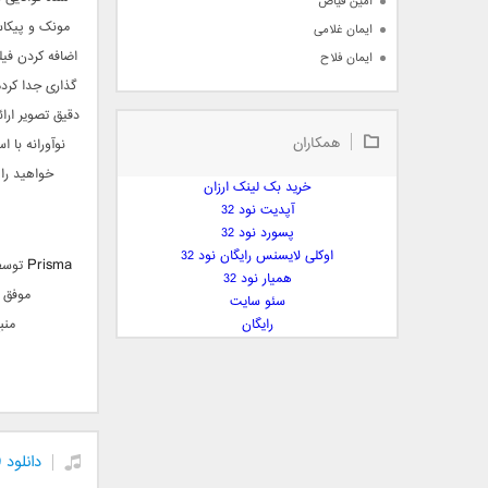
امین فیاض
مونک و پیکاس
ایمان غلامی
اضافه کردن فیل
ایمان فلاح
گذاری جدا کرد
بابک جهانبخش
بابک رادمنش
دقیق تصویر ارائ
همکاران
بابک مافی
نوآورانه با 
باراد
خواهید را 
خرید بک لینک ارزان
بنیامین بهادری
آپدیت نود 32
بهراد شهریاری
پسورد نود 32
اوکلی لایسنس رایگان نود 32
بهنام صفوی
Prisma
همیار نود 32
بهنام علمشاهی
موفق به کسب امتیاز
سئو سایت
 پارسا صدیق
رایگان
منب
پارسا چیلیک
پازل بند
پویا
پویا سالکی
پویان
دانلود Perfect365: One-Tap Makeover v7.9.9 برنامه روتوش چهره اندروید
پیمان زارعی