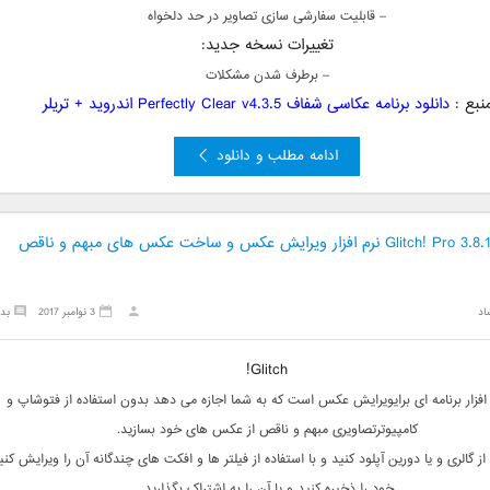
– قابلیت سفارشی سازی تصاویر در حد دلخواه
تغییرات نسخه جدید:
– برطرف شدن مشکلات
نبع :
دانلود برنامه عکاسی شفاف Perfectly Clear v4.3.5 اندروید + تریلر
ادامه مطلب و دانلود
دانلود Glitch! Pro 3.8.1 نرم افزار ویرایش عکس و ساخت عکس های مبهم و ناقص
اد
3 نوامبر 2017
بد
Glitch!
 افزار برنامه ای برایویرایش عکس است که به شما اجازه می دهد بدون استفاده از فتوشاپ و
کامپیوترتصاویری مبهم و ناقص از عکس های خود بسازید.
 گالری و یا دورین آپلود کنید و با استفاده از فیلتر ها و افکت های چندگانه آن را ویرایش کنید
خود را ذخیره کنید و یا آن را به اشتراک بگذارید.