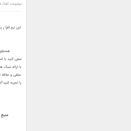
موضوعات:
آهنگ ش
جمشید
حامد پهلان
حامد زمانی
این نرم افزا ر
حامد محضرنیا
حبیب
حسین توکلی
همنطور که در برا
حمید اصغری
سعی کنید با است
حمید طالب زاده
با ارائه سبک 
حمید عسکری
رامین بی باک
سلفی و علاقه م
رستاک
را تجربه کنید؟
رضا شیری
رضا صادقی
رضا یزدانی
روزبه نعمت الهی
منبع 
زانیار خسروی
سالار عقیلی