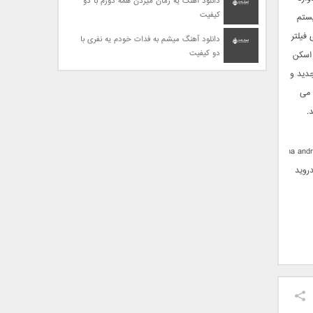
دانلود آهنگ یه زمان میزدن همه دورم با دو
کیفیت
یستم
 فیلتر
دانلود آهنگ میشم به فدات خودم یه نفری با
دو کیفیت
 اسکن
جدید و
 می
.
Prisma andr
اندروید