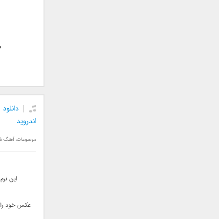
علی تکتا
علی رها
علی رهبری
علی عباسی
م
علی عبدالمالکی
علی لهراسبی
علی هایپر
علیرضا روزگار
علیرضا طلیسچی
علیرضا قربانی
اندروید
عماد
موضوعات:
آهنگ ش
عماد طالب زاده
فاتح نورایی
فتاح فتحی
این نرم
فرشید امین
فرهاد جواهر کلام
عکس خود را از
فرهاد دهقان