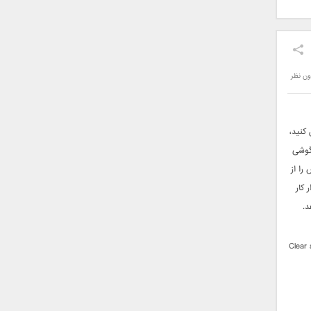
ون نظر
 کنید،
 گوشی
را از
 کار
Perfectly Clear 