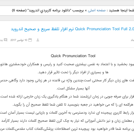
نگ جدید رضا
دانلود آهنگ جدید علی
دانلود آهنگ جدید مهدی
دانلود آهنگ ج
ما اینجا هستید :
صفحه اصلی
»
برچسب "دانلود برنامه کاربردي اندرويد"
(صفحه 6)
بنام نگار
لهراسبی بنام صورت
یراحی بنام اسرار
فرزین بنام
اد
10 نوامبر 2017
بد
Quick Pronunciation Tool
بهبود بخشید و با اعتماد به نفس بیشتری صحبت کنید و رئیس و همکاران خود،مشتری ها،تو
ها و بسیاری از افراد دیگر را تحت تاثیر قرار دهید.
ت های زبان دیگر کار سختی است.چندین واژه بی قاعده در هر زبانی وجود دارد وگاهی حدس
آنها بسیار مشکل است.
افزار برای صرفه جویی در زمان ارزشمند شما در هنگام یادگیری یک زبان خارجی ارائه شده است.
هرکلمه ای را که می خواهید در جعبه بنویسید تا تلفن شما تلفظ صحیح آن را بگوید.
فزار رابط کاربری پیجیده ای ندارد ودسترسی به آخرین کلمات و بازیابی لیست بسیار آسان است.
ای معلمان زبان و نیز دانش آموزانی که نیار به چک کرن تلفظ صحیح کلمات دارند بسیار کارآمد
 این برنامه شما قادر خواهید بود پیچیده ترین اصطلاحات پزشکی،کلمات کتاب مقدس،کلمات مرب