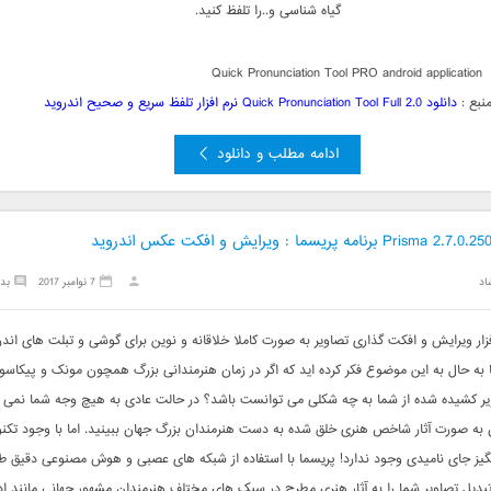
گیاه شناسی و..را تلفظ کنید.
Quick Pronunciation Tool PRO android application
نبع :
دانلود Quick Pronunciation Tool Full 2.0 نرم افزار تلفظ سریع و صحیح اندروید
ادامه مطلب و دانلود
اد
7 نوامبر 2017
بد
زار ویرایش و افکت گذاری تصاویر به صورت کاملا خلاقانه و نوین برای گوشی و تبلت های اند
تا به حال به این موضوع فکر کرده اید که اگر در زمان هنرمندانی بزرگ همچون
مونک
و پیکاسو 
یر کشیده شده از شما به چه شکلی می توانست باشد؟ در حالت عادی به هیچ وجه شما نمی ت
 به صورت آثار شاخص هنری خلق شده به دست هنرمندان بزرگ جهان ببینید. اما با وجود تکن
گیز جای نامیدی وجود ندارد! پریسما با استفاده از شبکه های عصبی و هوش مصنوعی دقیق ط
تبدیل تصاویر شما را به آثار هنری مطرح در سبک های مختلف هنرمندان مشهور جهانی مانند اد