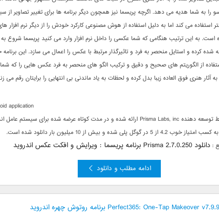
و را به شما هدیه می دهد. اگرچه پریسما نیز همچون دیگر برنامه ها برای تغییر تصاویر از س
تر استفاده می کند اما به دلیل استفاده از هوش مصنوعی کارکرد خودش را از دیگر نرم افزار های
ه است. به این ترتیب هنگامی که شما عکسی را داخل نرم افزار وارد می کنید پریسما شروع به
ه شده کرده و استایل منحصر به فرد و تاثیرگذار مرتبط با عکس را اعمال می سازد.
این برنامه 
استفاده از الگوریتم های صحیح و دقیق و ترکیب الگو های منحصر به فرد عکس هایی را که شما
به آثار هنری فوق العاده زیبا بدل کرده و لحظات به یاد ماندنی بی انتهایی را برایتان رقم می زند
oid application
توسط توسعه دهنده Prisma Labs, inc ارائه شده و در مدت کوتاه عرضه شده برای سیستم عامل 
 خوب 4.2 از 5 در گوگل پلی شده و بیش از 10 میلیون بار دانلود شده است.
دانلود Prisma 2.7.0.250 برنامه پریسما : ویرایش و افکت عکس اندروید
ع :
ادامه مطلب و دانلود