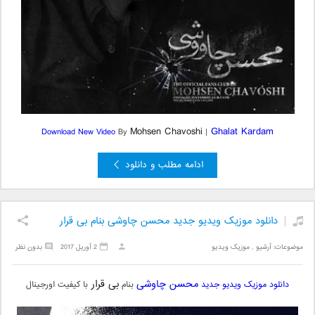
Mohsen Chavoshi
Ghalat Kardam
Download New Video
By
|
ادامه مطلب و دانلود
دانلود موزیک ویدیو جدید محسن چاوشی بنام بی قرار
موضوعات:
آرشیو
,
موزیک ویدیو
2 آوریل 2017
بدون نظر
محسن چاوشی
بی قرار
دانلود موزیک ویدیو جدید
بنام
با کیفیت اورجینال