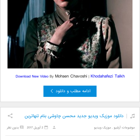
Mohsen Chavoshi
Khodahafezi Talkh
Download New Video
By
|
ادامه مطلب و دانلود
دانلود موزیک ویدیو جدید محسن چاوشی بنام تنهاترین
موضوعات:
آرشیو
,
موزیک ویدیو
2 آوریل 2017
بدون نظر