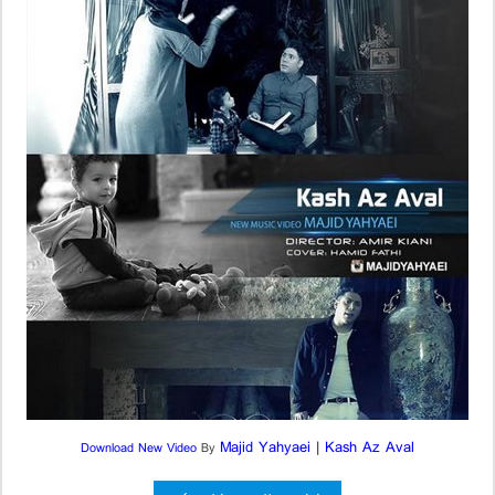
Majid Yahyaei
|
Kash Az Aval
Download New Video
By