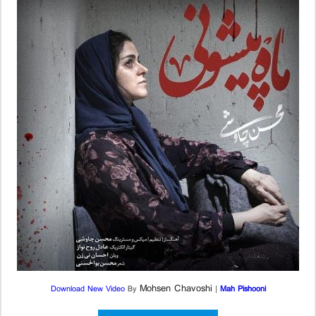
Mohsen Chavoshi
Download New Video
By
|
Mah Pishooni