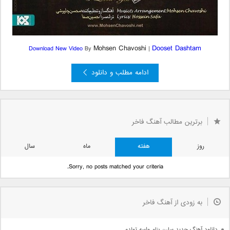
Mohsen Chavoshi
Dooset Dashtam
Download New Video
By
|
ادامه مطلب و دانلود
»
...
10
...
5
4
3
2
صفحه 1 از 17
1
برترین مطالب آهنگ فاخر
قبلی »
روز
هفته
ماه
سال
Sorry, no posts matched your criteria.
به زودی از آهنگ فاخر
دانلود آهنگ جدید سارن بنام واسه تولدم