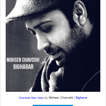
Mohsen Chavoshi
Bigharar
Download New Video
By
|