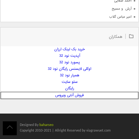
احمد صفایی
آرش  و مسیح
امیر عباس گلاب
امیر عظیمی
امیر علی
همکاران
امیر فرجام
امیر مسعود
خرید بک لینک ارزان
آپدیت نود 32
امیر وکیلی
پسورد نود 32
امیر یگانه
اوکلی لایسنس رایگان نود 32
امین حبیبی
همیار نود 32
امین رستمی
سئو سایت
رایگان
امین فیاض
فروش آنتی ویروس
ایمان غلامی
ایمان فلاح
بابک جهانبخش
بابک رادمنش
Designed By
baharseo
بابک مافی
Copyright 2010-2021 | Allright Reserved by viagrawuet.com
باراد