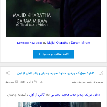
Majid Kharatha
Daram Miram
Download New Video
By
|
ادامه مطلب و دانلود
دانلود موزیک ویدیو جدید مجید یحیایی بنام کاش از اول
موضوعات:
آرشیو
,
موزیک ویدیو
3 آوریل 2017
بدون نظر
مجید یحیایی
کاش از اول
دانلود موزیک ویدیو جدید
بنام
با کیفیت اورجینال