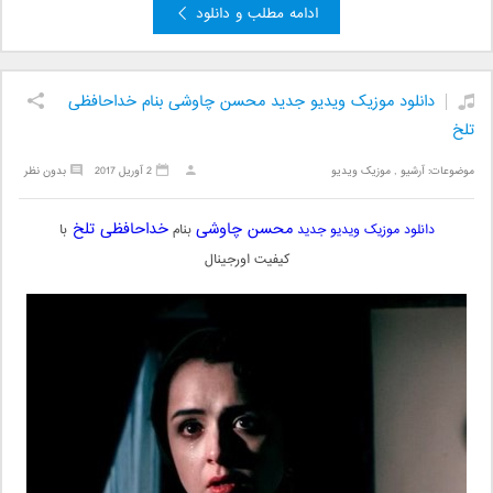
ادامه مطلب و دانلود
دانلود موزیک ویدیو جدید محسن چاوشی بنام خداحافظی
تلخ
موضوعات:
آرشیو
,
موزیک ویدیو
2 آوریل 2017
بدون نظر
محسن چاوشی
خداحافظی تلخ
دانلود موزیک ویدیو جدید
بنام
با
کیفیت اورجینال