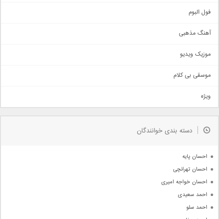
اجتماعی
فول البوم
آهنگ عاشقانه
آهنگ مذهبی
حماسی
اذری
موزیک ویدیو
سنتی
اهنگ بندرعباسی
موسقی بی کلام
تیتراژ
ویژه
دمو
مذهبی
به زودی
دسته بندی خوانندگان
جدیدترین ها
آرشیو
احسان پایه
احسان تهرانچی
احسان خواجه امیری
احمد سعیدی
احمد سلو