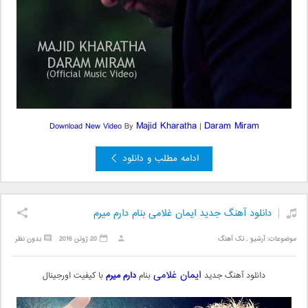
Majid Kharatha
Daram Miram
Download New Video
By
|
ادامه مطلب و دانلود
دانلود آهنگ جدید ایمان غلامی بنام دارم میرم
موضوعات:
آرشیو
,
تک آهنگ
20 ژوئن 2016
بدون نظر
ایمان غلامی
دانلود آهنگ جدید
بنام
دارم میرم
با کیفیت اورجینال