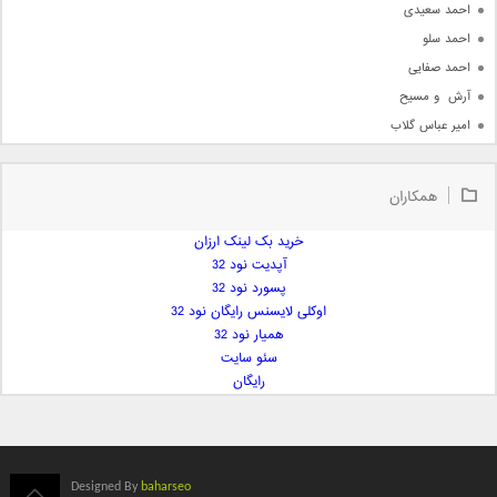
احمد سعیدی
احمد سلو
احمد صفایی
آرش  و مسیح
امیر عباس گلاب
امیر عظیمی
امیر علی
همکاران
امیر فرجام
امیر مسعود
خرید بک لینک ارزان
آپدیت نود 32
امیر وکیلی
پسورد نود 32
امیر یگانه
اوکلی لایسنس رایگان نود 32
امین حبیبی
همیار نود 32
امین رستمی
سئو سایت
رایگان
امین فیاض
ایمان غلامی
ایمان فلاح
بابک جهانبخش
Designed By
baharseo