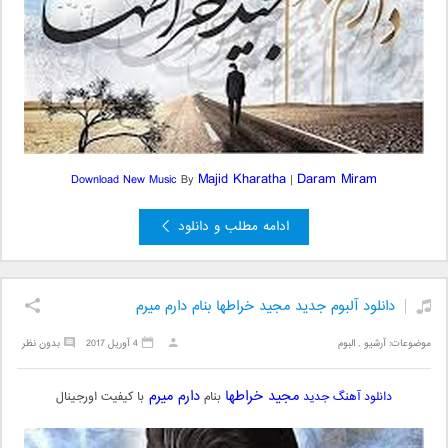
Majid Kharatha
Daram Miram
Download New Music
By
|
ادامه مطلب و دانلود
دانلود آلبوم جدید مجید خراطها بنام دارم میرم
موضوعات:
آرشیو
,
البوم
4 آوریل 2017
بدون نظر
مجید خراطها
دارم میرم
دانلود آهنگ جدید
بنام
با کیفیت اورجینال