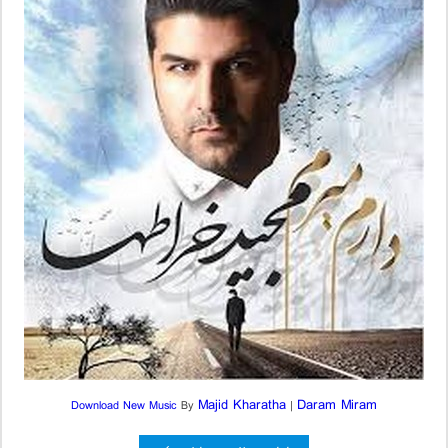
Majid Kharatha
Daram Miram
Download New Music
By
|