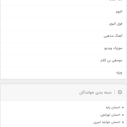
آهنگ شاد
البوم
غمگین
اجتماعی
فول البوم
آهنگ عاشقانه
آهنگ مذهبی
حماسی
اذری
موزیک ویدیو
سنتی
اهنگ بندرعباسی
موسقی بی کلام
تیتراژ
ویژه
دمو
مذهبی
به زودی
دسته بندی خوانندگان
جدیدترین ها
آرشیو
احسان پایه
احسان تهرانچی
احسان خواجه امیری