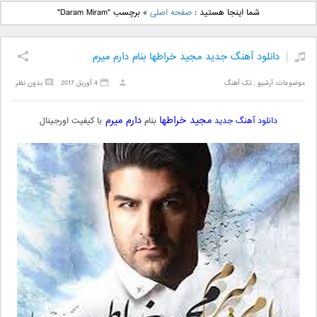
دانلود آهنگ جدید بهنام
دانلود آهنگ جدید علی
شما اینجا هستید :
صفحه اصلی
»
برچسب "Daram Miram"
بانی بنام قرص قمر 2
یاسینی بنام دورترین نزدیک
دانلود آهنگ جدید مجید خراطها بنام دارم میرم
موضوعات:
آرشیو
,
تک آهنگ
4 آوریل 2017
بدون نظر
مجید خراطها
دارم میرم
دانلود آهنگ جدید
بنام
با کیفیت اورجینال