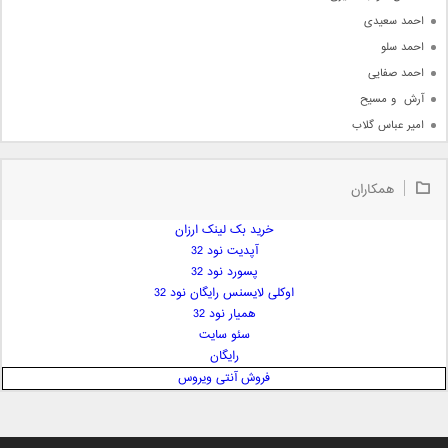
احمد سعیدی
احمد سلو
احمد صفایی
آرش  و مسیح
امیر عباس گلاب
امیر عظیمی
امیر علی
همکاران
امیر فرجام
امیر مسعود
خرید بک لینک ارزان
آپدیت نود 32
امیر وکیلی
پسورد نود 32
امیر یگانه
اوکلی لایسنس رایگان نود 32
امین حبیبی
همیار نود 32
امین رستمی
سئو سایت
رایگان
امین فیاض
فروش آنتی ویروس
ایمان غلامی
ایمان فلاح
بابک جهانبخش