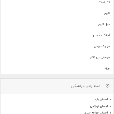
تک آهنگ
آهنگ شاد
البوم
غمگین
اجتماعی
فول البوم
آهنگ عاشقانه
آهنگ مذهبی
حماسی
اذری
موزیک ویدیو
سنتی
اهنگ بندرعباسی
موسقی بی کلام
تیتراژ
ویژه
دمو
مذهبی
به زودی
دسته بندی خوانندگان
جدیدترین ها
آرشیو
احسان پایه
احسان تهرانچی
احسان خواجه امیری