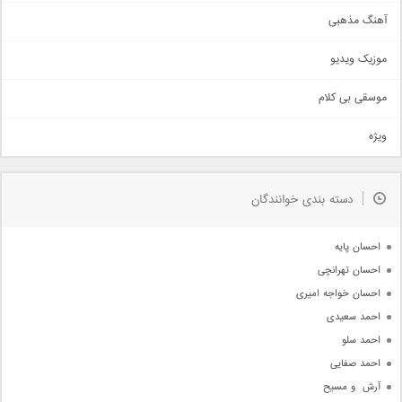
آهنگ عاشقانه
آهنگ مذهبی
حماسی
اذری
موزیک ویدیو
سنتی
اهنگ بندرعباسی
موسقی بی کلام
تیتراژ
ویژه
دمو
مذهبی
به زودی
دسته بندی خوانندگان
جدیدترین ها
آرشیو
احسان پایه
احسان تهرانچی
احسان خواجه امیری
احمد سعیدی
احمد سلو
احمد صفایی
آرش  و مسیح