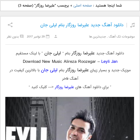
دانلود آهنگ جدید بهنام
دانلود آهنگ جدید علی
شما اینجا هستید :
صفحه اصلی
»
برچسب "علیرضا روزگار"
(صفحه 3)
بانی بنام قرص قمر 2
یاسینی بنام دورترین نزدیک
دانلود آهنگ جدید علیرضا روزگار بنام لیلی جان
موضوعات:
تک آهنگ
,
جدیدترین ها
29 نوامبر 2017
بدون نظر
علیرضا روزگار
لیلی جان
دانلود آهنگ جدید
بنام “
” با لینک مستقیم
Download New Music Alireza Roozegar –
Leyli Jan
علیرضا روزگار
لیلی جان
موزیک جدید و بسیار زیبای
بنام
با بالاترین کیفیت در
آهنگ فاخر
” برای دانلود آهنگ های
علیرضا روزگار
<— کلیک کنید “