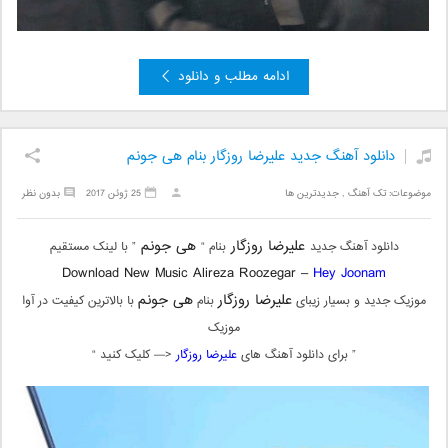
ادامه مطلب و دانلود
دانلود آهنگ جدید علیرضا روزگار بنام هی جونم
موضوعات:
تک آهنگ
,
جدیدترین ها
25 ژوئن 2017
بدون نظر
علیرضا روزگار
هی جونم
دانلود آهنگ جدید
بنام “
” با لینک مستقیم
Download New Music Alireza Roozegar –
Hey Joonam
علیرضا روزگار
هی جونم
موزیک جدید و بسیار زیبای
بنام
با بالاترین کیفیت در آوا
موزیک
” برای دانلود آهنگ های
علیرضا روزگار
<— کلیک کنید “