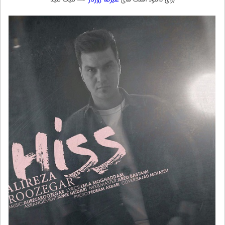
” برای دانلود آهنگ های
علیرضا روزگار
<— کلیک کنید “