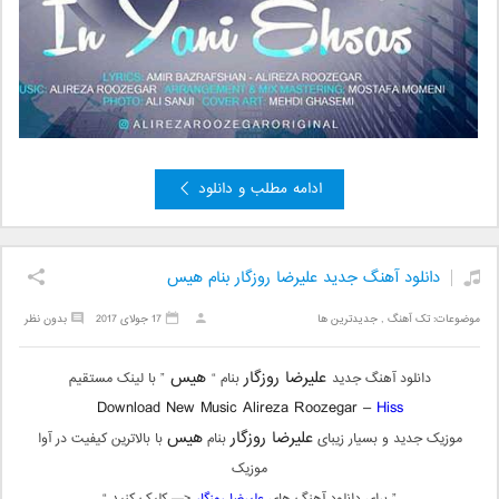
ادامه مطلب و دانلود
دانلود آهنگ جدید علیرضا روزگار بنام هیس
موضوعات:
تک آهنگ
,
جدیدترین ها
17 جولای 2017
بدون نظر
علیرضا روزگار
هیس
دانلود آهنگ جدید
بنام “
” با لینک مستقیم
Download New Music Alireza Roozegar –
Hiss
علیرضا روزگار
هیس
موزیک جدید و بسیار زیبای
بنام
با بالاترین کیفیت در آوا
موزیک