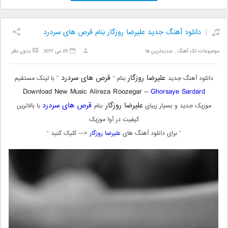
دانلود آهنگ جدید علیرضا روزگار بنام قرص های سردرد
موضوعات:
تک آهنگ
,
جدیدترین ها
25 می 2017
بدون نظر
علیرضا روزگار
قرص های سردرد
دانلود آهنگ جدید
بنام “
” با لینک مستقیم
Download New Music Alireza Roozegar –
Ghorsaye Sardard
علیرضا روزگار
قرص های سردرد
موزیک جدید و بسیار زیبای
بنام
با بالاترین
کیفیت در آوا موزیک
” برای دانلود آهنگ های
علیرضا روزگار
<— کلیک کنید “