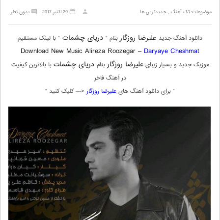
موضوعات:
تک آهنگ
,
جدیدترین ها
29 اکتبر 2017
بدون نظر
علیرضا روزگار
دریای چشمات
دانلود آهنگ جدید
بنام “
” با لینک مستقیم
Download New Music Alireza Roozegar –
Daryaye Cheshmat
علیرضا روزگار
دریای چشمات
موزیک جدید و بسیار زیبای
بنام
با بالاترین کیفیت
در آهنگ فاخر
” برای دانلود آهنگ های
علیرضا روزگار
<— کلیک کنید “