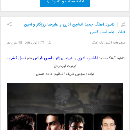
ادامه مطلب و دانلود
دانلود آهنگ جدبد افشین آذری و علیرضا روزگار و امین
فیاض بنام نسل کشی
موضوعات:
آرشیو
,
تک آهنگ
7 ژوئن 2016
بدون نظر
افشین آذری
امین فیاض
نسل کشی
دانلود آهنگ جدبد
و
علیرضا روزگار
و
بنام
با
کیفیت اورجینال
ترانه : مجتبی شریف / تنظیم: حامد همتی