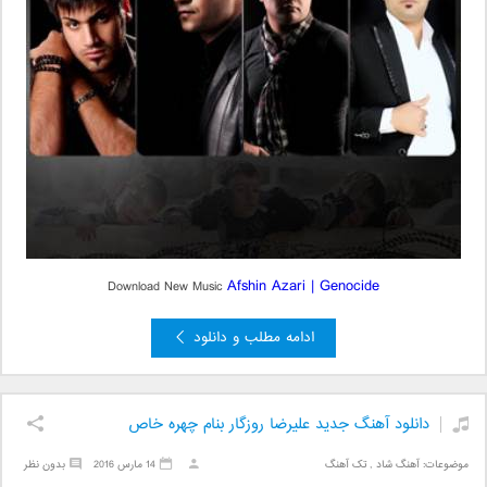
Afshin Azari | Genocide
Download New Music
ادامه مطلب و دانلود
دانلود آهنگ جدید علیرضا روزگار بنام چهره خاص
موضوعات:
آهنگ شاد
,
تک آهنگ
14 مارس 2016
بدون نظر