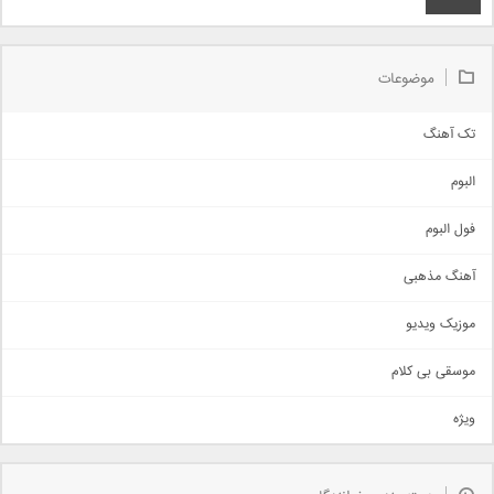
موضوعات
تک آهنگ
آهنگ شاد
البوم
غمگین
اجتماعی
فول البوم
آهنگ عاشقانه
آهنگ مذهبی
حماسی
اذری
موزیک ویدیو
سنتی
اهنگ بندرعباسی
موسقی بی کلام
تیتراژ
ویژه
دمو
مذهبی
به زودی