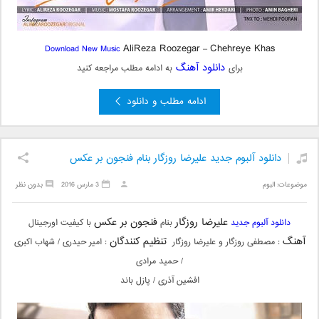
AliReza Roozegar
Chehreye Khas
Download New Music
–
دانلود آهنگ
برای
به ادامه مطلب مراجعه کنید
ادامه مطلب و دانلود
دانلود آلبوم جدید علیرضا روزگار بنام فنجون بر عکس
موضوعات:
البوم
3 مارس 2016
بدون نظر
علیرضا روزگار
فنجون بر عکس
دانلود آلبوم جدید
بنام
با کیفیت اورجینال
آهنگ
تنظیم کنندگان
: مصطفی روزگار و علیرضا روزگار
: امیر حیدری / شهاب اکبری
/ حمید مرادی
افشین آذری / پازل باند