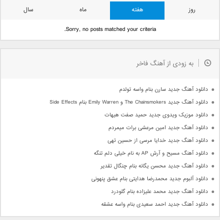
روز
هفته
ماه
سال
Sorry, no posts matched your criteria.
به زودی از آهنگ فاخر
دانلود آهنگ جدید سارن بنام واسه تولدم
دانلود آهنگ جدید The Chainsmokers و Emily Warren بنام Side Effects
دانلود موزیک ویدوی جدید حمید صفت هیهات
دانلود آهنگ جدید امین مرعشی برات میمردم
دانلود آهنگ جدید خدایا مرسی از حسین تهی
دانلود آهنگ مسیح و آرش AP به نام خیلی دلم تنگه
دانلود آهنگ جدید محسن یگانه بنام چنگال تقدیر
دانلود آلبوم جدید محمدرضا هدایتی بنام عشق پنهونی
دانلود آهنگ جدید محمد علیزاده بنام گلودرد
دانلود آهنگ جدید احمد سعیدی بنام واسه عشقه