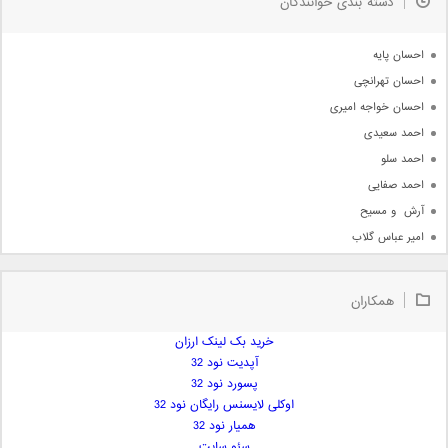
دسته بندی خوانندگان
جدیدترین ها
آرشیو
احسان پایه
احسان تهرانچی
احسان خواجه امیری
احمد سعیدی
احمد سلو
احمد صفایی
آرش  و مسیح
امیر عباس گلاب
امیر عظیمی
امیر علی
همکاران
امیر فرجام
امیر مسعود
خرید بک لینک ارزان
آپدیت نود 32
امیر وکیلی
پسورد نود 32
امیر یگانه
اوکلی لایسنس رایگان نود 32
امین حبیبی
همیار نود 32
امین رستمی
سئو سایت