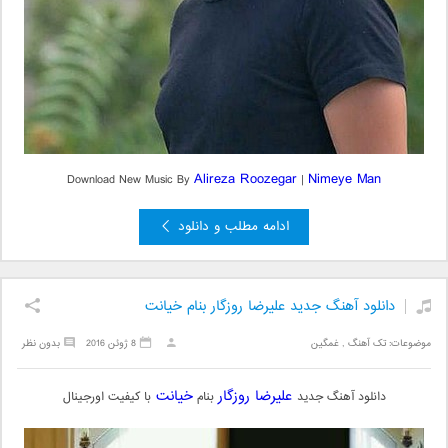
Alireza Roozegar
Nimeye Man
Download New Music By
|
ادامه مطلب و دانلود
دانلود آهنگ جدید علیرضا روزگار بنام خیانت
موضوعات:
تک آهنگ
,
غمگین
8 ژوئن 2016
بدون نظر
علیرضا روزگار
خیانت
دانلود آهنگ جدید
بنام
با کیفیت اورجینال