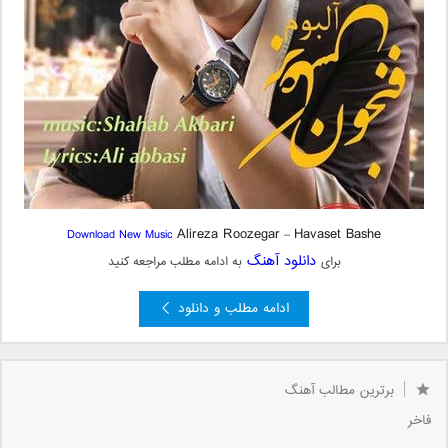
Alireza Roozegar
Havaset Bashe
Download New Music
–
دانلود آهنگ
برای
به ادامه مطلب مراجعه کنید
ادامه مطلب و دانلود
4
3
2
1
«
صفحه 5 از 5
5
برترین مطالب آهنگ
فاخر