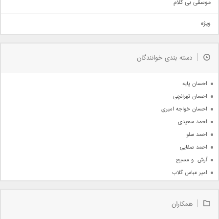
موسقی بی کلام
تیتراژ
ویژه
دمو
مذهبی
به زودی
دسته بندی خوانندگان
جدیدترین ها
آرشیو
احسان پایه
احسان تهرانچی
احسان خواجه امیری
احمد سعیدی
احمد سلو
احمد صفایی
آرش  و مسیح
امیر عباس گلاب
امیر عظیمی
امیر علی
همکاران
امیر فرجام