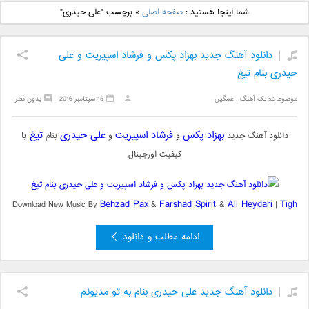
دانلود آهنگ جدید بهنام
دانلود آهنگ جدید علی
شما اینجا هستید :
صفحه اصلی
»
برچسب "علی حیدری"
بانی بنام قرص قمر 2
یاسینی بنام دورترین نزدیک
دانلود آهنگ جدید بهزاد پکس و فرشاد اسپیریت و علی
حیدری بنام تیغ
موضوعات:
تک آهنگ
,
غمگین
15 سپتامبر 2016
بدون نظر
بهزاد پکس
فرشاد اسپیریت
علی حیدری
تیغ
دانلود آهنگ جدید
و
و
بنام
با
کیفیت اورجینال
Behzad Pax
Farshad Spirit
Ali Heydari
Tigh
Download New Music By
&
&
|
ادامه مطلب و دانلود
دانلود آهنگ جدید علی حیدری بنام به تو مدیونم