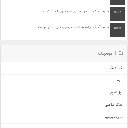
دانلود آهنگ یه زمان میزدن همه دورم با دو کیفیت
دانلود آهنگ میشم به فدات خودم یه نفری با دو کیفیت
موضوعات
تک آهنگ
آهنگ شاد
البوم
غمگین
اجتماعی
فول البوم
آهنگ عاشقانه
آهنگ مذهبی
حماسی
اذری
موزیک ویدیو
سنتی
اهنگ بندرعباسی