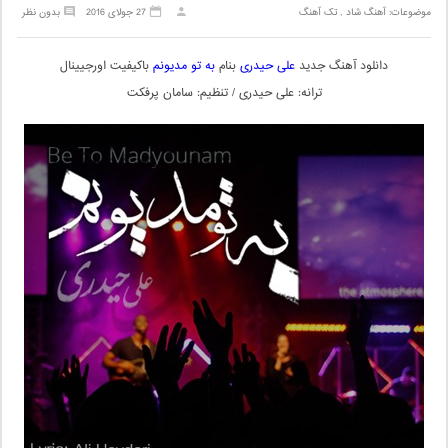
موضوعات:
آهنگ شاد
,
تک آهنگ
27 جولای 2016
بدون نظر
دانلود آهنگ جدید
علی حیدری
بنام
به تو مدیونم
باکیفیت اورجیینال
ترانه: علی حیدری / تنظیم: سامان پرفکت