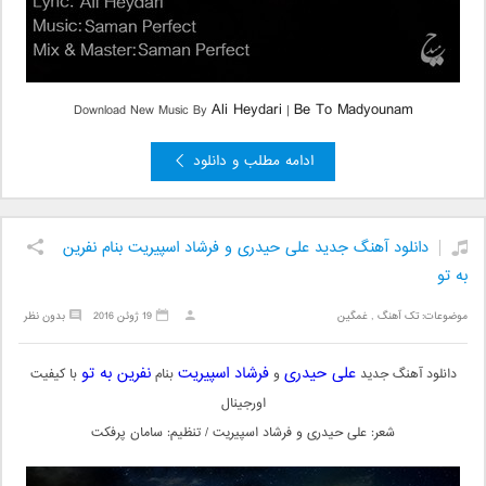
Ali Heydari
Be To Madyounam
Download New Music By
|
ادامه مطلب و دانلود
دانلود آهنگ جدید علی حیدری و فرشاد اسپیریت بنام نفرین
به تو
موضوعات:
تک آهنگ
,
غمگین
19 ژوئن 2016
بدون نظر
علی حیدری
فرشاد اسپیریت
نفرین به تو
دانلود آهنگ جدید
و
بنام
با کیفیت
اورجینال
شعر: علی حیدری و فرشاد اسپیریت / تنظیم: سامان پرفکت