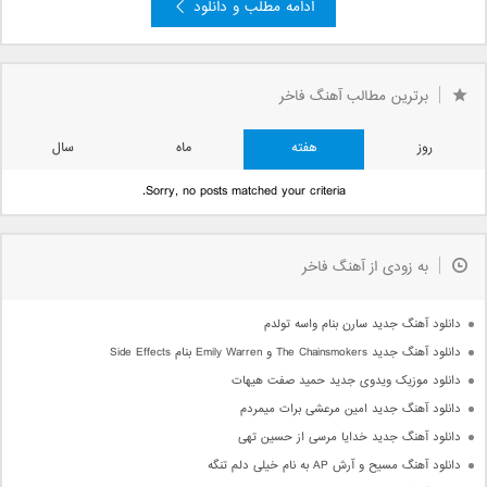
ادامه مطلب و دانلود
برترین مطالب آهنگ فاخر
روز
هفته
ماه
سال
Sorry, no posts matched your criteria.
به زودی از آهنگ فاخر
دانلود آهنگ جدید سارن بنام واسه تولدم
دانلود آهنگ جدید The Chainsmokers و Emily Warren بنام Side Effects
دانلود موزیک ویدوی جدید حمید صفت هیهات
دانلود آهنگ جدید امین مرعشی برات میمردم
دانلود آهنگ جدید خدایا مرسی از حسین تهی
دانلود آهنگ مسیح و آرش AP به نام خیلی دلم تنگه