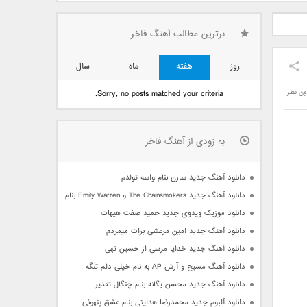
دید فرزاد
دانلود آهنگ جدید بهنام
دانلود آهنگ جدید علی
 آتیش
بانی بنام قرص قمر 2
یاسینی بنام دورترین نزدیک
برترین مطالب آهنگ فاخر
روز
هفته
ماه
سال
ون نظر
Sorry, no posts matched your criteria.
به زودی از آهنگ فاخر
دانلود آهنگ جدید سارن بنام واسه تولدم
دانلود آهنگ جدید The Chainsmokers و Emily Warren بنام Side Effects
دانلود موزیک ویدوی جدید حمید صفت هیهات
دانلود آهنگ جدید امین مرعشی برات میمردم
دانلود آهنگ جدید خدایا مرسی از حسین تهی
دانلود آهنگ مسیح و آرش AP به نام خیلی دلم تنگه
دانلود آهنگ جدید محسن یگانه بنام چنگال تقدیر
دانلود آلبوم جدید محمدرضا هدایتی بنام عشق پنهونی