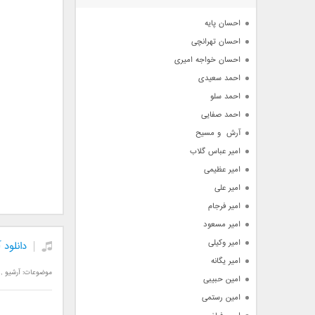
آرشیو
احسان پایه
احسان تهرانچی
احسان خواجه امیری
احمد سعیدی
احمد سلو
احمد صفایی
آرش  و مسیح
امیر عباس گلاب
امیر عظیمی
امیر علی
امیر فرجام
امیر مسعود
امیر وکیلی
دانلود 
امیر یگانه
موضوعات:
آرشیو
,
امین حبیبی
امین رستمی