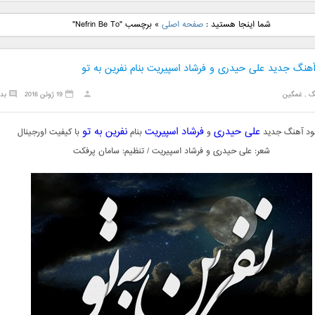
نگ جدید رضا
دانلود آهنگ جدید علی
دانلود آهنگ جدید مهدی
دانلود آهنگ ج
شما اینجا هستید :
صفحه اصلی
»
برچسب "Nefrin Be To"
بنام نگار
لهراسبی بنام صورت
یراحی بنام اسرار
فرزین بنام
آهنگ جدید علی حیدری و فرشاد اسپیریت بنام نفرین به تو
گ
,
غمگین
19 ژوئن 2016
بد
علی حیدری
فرشاد اسپیریت
نفرین به تو
لود آهنگ جدید
و
بنام
با کیفیت اورجینال
شعر: علی حیدری و فرشاد اسپیریت / تنظیم: سامان پرفکت