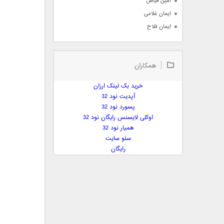
امین فیاض
ایمان غلامی
ایمان فلاح
بابک جهانبخش
بابک رادمنش
همکاران
بابک مافی
باراد
خرید بک لینک ارزان
بنیامین بهادری
آپدیت نود 32
بهراد شهریاری
پسورد نود 32
اوکلی لایسنس رایگان نود 32
بهنام صفوی
همیار نود 32
بهنام علمشاهی
سئو سایت
 پارسا صدیق
رایگان
پارسا چیلیک
پازل بند
پویا
پویا سالکی
پویان
پیمان زارعی