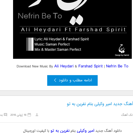
Ali Heydari
Farshad Spirit
Nefrin Be To
Download New Music By
&
|
ادامه مطلب و دانلود
آهنگ جدید امیر وکیلی بنام نفرین به تو
تک آهنگ
16 ژوئن 2016
بد
امیر وکیلی
نفرین به تو
دانلود آهنگ جدید
بنام
با کیفیت اورجینال