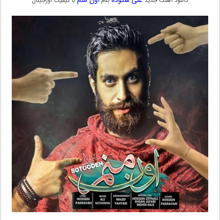
علی ستوده
اون منم
دانلود آهنگ جدید
بنام
با کیفیت اورجینال