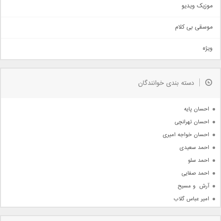
موزیک ویدیو
سنتی
اهنگ بندرعباسی
موسقی بی کلام
تیتراژ
ویژه
دمو
مذهبی
به زودی
دسته بندی خوانندگان
جدیدترین ها
آرشیو
احسان پایه
احسان تهرانچی
احسان خواجه امیری
احمد سعیدی
احمد سلو
احمد صفایی
آرش  و مسیح
امیر عباس گلاب
امیر عظیمی