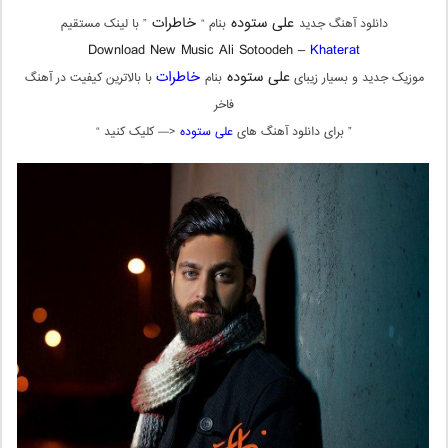
علی ستوده
خاطرات
دانلود آهنگ جدید
بنام “
” با لینک مستقیم
Download New Music Ali Sotoodeh –
Khaterat
علی ستوده
خاطرات
موزیک جدید و بسیار زیبای
بنام
با بالاترین کیفیت در آهنگ
فاخر
” برای دانلود آهنگ های
علی ستوده
<— کلیک کنید “