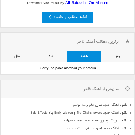
Ali Sotodeh
On Manam
Download New Music By
|
ادامه مطلب و دانلود
»
2
صفحه 1 از 2
1
برترین مطالب آهنگ فاخر
روز
هفته
ماه
سال
Sorry, no posts matched your criteria.
به زودی از آهنگ فاخر
دانلود آهنگ جدید سارن بنام واسه تولدم
دانلود آهنگ جدید The Chainsmokers و Emily Warren بنام Side Effects
دانلود موزیک ویدوی جدید حمید صفت هیهات
دانلود آهنگ جدید امین مرعشی برات میمردم