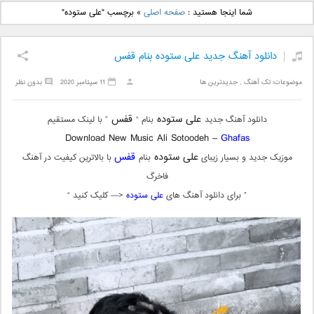
دانلود آهنگ جدید بهنام
دانلود آهنگ جدید علی
شما اینجا هستید :
صفحه اصلی
»
برچسب "علی ستوده"
بانی بنام قرص قمر 2
یاسینی بنام دورترین نزدیک
دانلود آهنگ جدید علی ستوده بنام قفس
موضوعات:
تک آهنگ
,
جدیدترین ها
11 سپتامبر 2020
بدون نظر
علی ستوده
قفس
دانلود آهنگ جدید
بنام “
” با لینک مستقیم
Download New Music Ali Sotoodeh –
Ghafas
علی ستوده
قفس
موزیک جدید و بسیار زیبای
بنام
با بالاترین کیفیت در آهنگ
فاخرگ
” برای دانلود آهنگ های
علی ستوده
<— کلیک کنید “