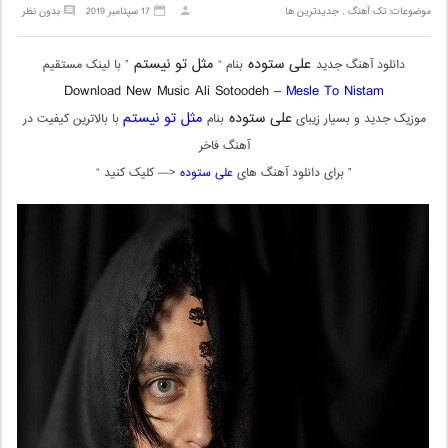
موضوعات:
تک آهنگ
,
جدیدترین ها
17 سپتامبر 2019
بدون نظر
علی ستوده
مثل تو نیستم
دانلود آهنگ جدید
بنام “
” با لینک مستقیم
Download New Music Ali Sotoodeh –
Mesle To Nistam
علی ستوده
مثل تو نیستم
موزیک جدید و بسیار زیبای
بنام
با بالاترین کیفیت در
آهنگ فاخر
” برای دانلود آهنگ های
علی ستوده
<— کلیک کنید “