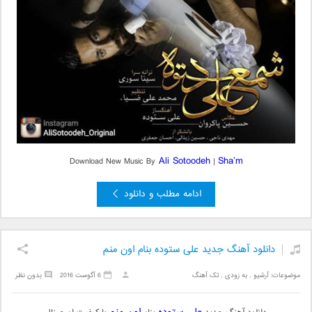
Ali Sotoodeh
Sha’m
Download New Music By
|
ادامه مطلب و دانلود
دانلود آهنگ جدید علی ستوده بنام اون منم
موضوعات:
آرشیو
,
به زودی
,
تک آهنگ
6 آگوست 2016
بدون نظر