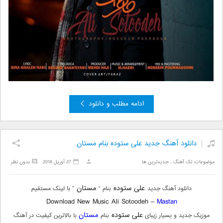
ادامه مطلب و دانلود
دانلود آهنگ جدید علی ستوده بنام مستان
موضوعات:
تک آهنگ
,
جدیدترین ها
27 آوریل 2018
بدون نظر
علی ستوده
مستان
دانلود آهنگ جدید
بنام “
” با لینک مستقیم
Download New Music Ali Sotoodeh –
Mastan
علی ستوده
مستان
موزیک جدید و بسیار زیبای
بنام
با بالاترین کیفیت در آهنگ