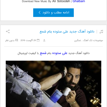
Ali Sotoodeh
Ghalbam
Download New Music By
|
ادامه مطلب و دانلود
دانلود آهنگ جدید علی ستوده بنام شمع
موضوعات:
تک آهنگ
,
غمگین
29 آگوست 2016
بدون نظر
علی ستوده
شمع
دانلود آهنگ جدید
بنام
با کیفیت اورجینال