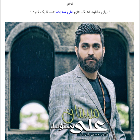
فاخر
” برای دانلود آهنگ های
علی ستوده
<— کلیک کنید “