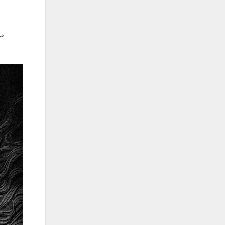
جمشید
حامد پهلان
مو
حامد زمانی
حامد محضرنیا
حبیب
حسین توکلی
حمید اصغری
حمید طالب زاده
حمید عسکری
رامین بی باک
رستاک
رضا شیری
رضا صادقی
رضا یزدانی
روزبه نعمت الهی
زانیار خسروی
سالار عقیلی