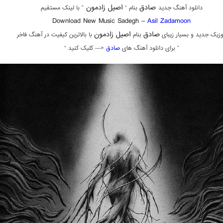
صادق
اصیل زادمون
دانلود آهنگ جدید
بنام “
” با لینک مستقیم
Download New Music Sadegh –
Asil Zadamoon
صادق
اصیل زادمون
زیک جدید و بسیار زیبای
بنام
با بالاترین کیفیت در آهنگ فاخر
” برای دانلود آهنگ های
صادق
<— کلیک کنید “