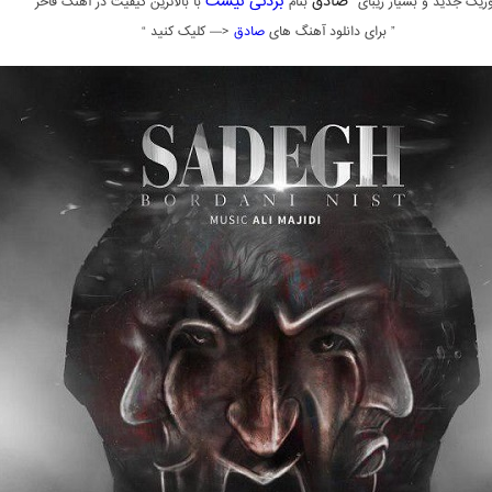
صادق
بردنی نیست
زیک جدید و بسیار زیبای
بنام
با بالاترین کیفیت در آهنگ فاخر
” برای دانلود آهنگ های
صادق
<— کلیک کنید “