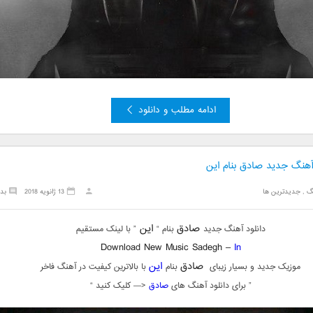
ادامه مطلب و دانلود
 آهنگ جدید صادق بنام این
گ
,
جدیدترین ها
13 ژانویه 2018
بد
صادق
این
دانلود آهنگ جدید
بنام “
” با لینک مستقیم
Download New Music Sadegh –
In
صادق
این
موزیک جدید و بسیار زیبای
بنام
با بالاترین کیفیت در آهنگ فاخر
” برای دانلود آهنگ های
صادق
<— کلیک کنید “