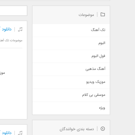
دانلود آلبوم جدید سیروان
دانلود آهنگ جدید علیرضا
دانلود آه
خسروی بنام مونولوگ
قربانی بنام خیال خوش
بهرام 
موضوعات
دانلود
تک آهنگ
آهنگ شاد
موضوعات:
تک آهن
البوم
غمگین
اجتماعی
فول البوم
آهنگ عاشقانه
آهنگ مذهبی
حماسی
موز
اذری
موزیک ویدیو
سنتی
اهنگ بندرعباسی
موسقی بی کلام
تیتراژ
ویژه
دمو
مذهبی
به زودی
دسته بندی خوانندگان
جدیدترین ها
دانلود