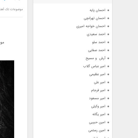
آرشیو
موضوعات:
تک آهن
احسان پایه
احسان تهرانچی
احسان خواجه امیری
احمد سعیدی
احمد سلو
موز
احمد صفایی
آرش  و مسیح
امیر عباس گلاب
امیر عظیمی
امیر علی
امیر فرجام
امیر مسعود
امیر وکیلی
امیر یگانه
امین حبیبی
امین رستمی