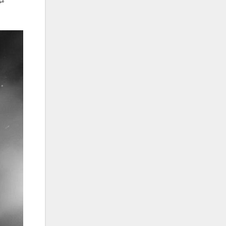
مو
علی تکتا
علی رها
علی رهبری
علی عباسی
علی عبدالمالکی
علی لهراسبی
علی هایپر
علیرضا روزگار
علیرضا طلیسچی
علیرضا قربانی
عماد
عماد طالب زاده
فاتح نورایی
فتاح فتحی
فرشید امین
فرهاد جواهر کلام
فرهاد دهقان