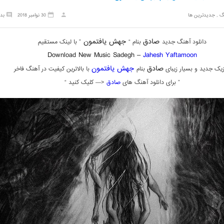
گ
,
جدیدترین ها
30 نوامبر 2018
بد
صادق
جهش یافتمون
دانلود آهنگ جدید
بنام “
” با لینک مستقیم
Download New Music Sadegh –
Jahesh Yaftamoon
صادق
جهش یافتمون
یک جدید و بسیار زیبای
بنام
با بالاترین کیفیت در آهنگ فاخر
” برای دانلود آهنگ های
صادق
<— کلیک کنید “