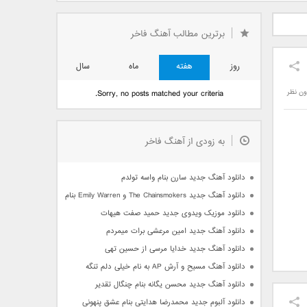
دید فرزاد
دانلود آهنگ جدید بهنام
دانلود آهنگ جدید علی
 آتیش
بانی بنام قرص قمر 2
یاسینی بنام دورترین نزدیک
برترین مطالب آهنگ فاخر
روز
هفته
ماه
سال
ون نظر
Sorry, no posts matched your criteria.
به زودی از آهنگ فاخر
دانلود آهنگ جدید سارن بنام واسه تولدم
دانلود آهنگ جدید The Chainsmokers و Emily Warren بنام Side Effects
دانلود موزیک ویدوی جدید حمید صفت هیهات
دانلود آهنگ جدید امین مرعشی برات میمردم
دانلود آهنگ جدید خدایا مرسی از حسین تهی
دانلود آهنگ مسیح و آرش AP به نام خیلی دلم تنگه
دانلود آهنگ جدید محسن یگانه بنام چنگال تقدیر
دانلود آلبوم جدید محمدرضا هدایتی بنام عشق پنهونی