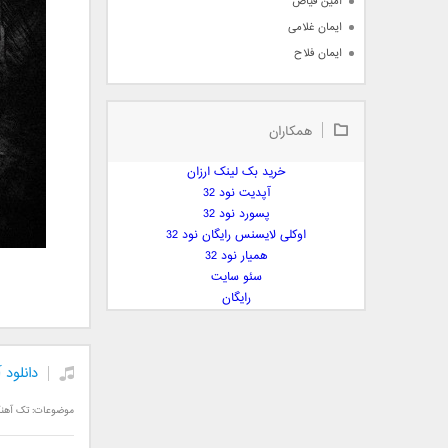
امین فیاض
ایمان غلامی
ایمان فلاح
بابک جهانبخش
بابک رادمنش
همکاران
بابک مافی
باراد
خرید بک لینک ارزان
بنیامین بهادری
آپدیت نود 32
بهراد شهریاری
پسورد نود 32
اوکلی لایسنس رایگان نود 32
بهنام صفوی
همیار نود 32
بهنام علمشاهی
سئو سایت
 پارسا صدیق
رایگان
پارسا چیلیک
پازل بند
پویا
دانلود
پویا سالکی
موضوعات:
تک آهن
پویان
پیمان زارعی