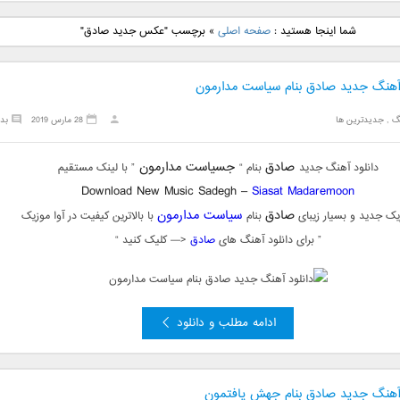
نگ جدید رضا
دانلود آهنگ جدید علی
دانلود آهنگ جدید مهدی
دانلود آهنگ ج
شما اینجا هستید :
صفحه اصلی
»
برچسب "عکس جدید صادق"
بنام نگار
لهراسبی بنام صورت
یراحی بنام اسرار
فرزین بنام
 آهنگ جدید صادق بنام سیاست مدارمون
گ
,
جدیدترین ها
28 مارس 2019
بد
صادق
جسیاست مدارمون
دانلود آهنگ جدید
بنام “
” با لینک مستقیم
Download New Music Sadegh –
Siasat Madaremoon
صادق
سیاست مدارمون
یک جدید و بسیار زیبای
بنام
با بالاترین کیفیت در آوا موزیک
” برای دانلود آهنگ های
صادق
<— کلیک کنید “
ادامه مطلب و دانلود
 آهنگ جدید صادق بنام جهش یافتمون