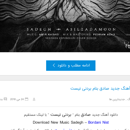
ادامه مطلب و دانلود
 آهنگ جدید صادق بنام بردنی نیست
گ
,
جدیدترین ها
24 می 2018
بد
صادق
بردنی نیست
دانلود آهنگ جدید
بنام “
” با لینک مستقیم
Download New Music Sadegh –
Bordani Nist