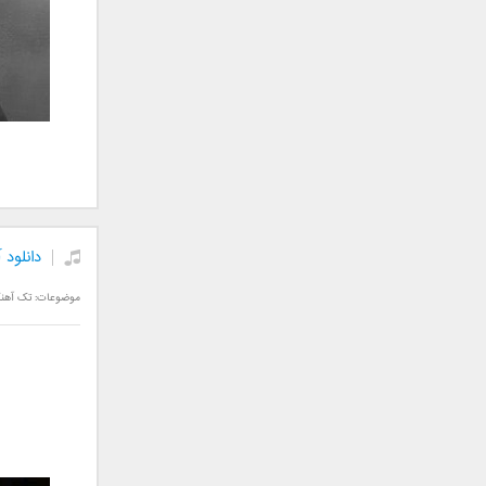
فریبرز خاتمی
فریدون آسرایی
قاسم افشار
کامران مولایی
کامران و هومن
کوروش صنعتی
مازیار فلاحی
ماهان بهرام خان
مجید اخشابی
دانلود
مجید خراطها
مجید یحیایی
موضوعات:
تک آهن
محسن ابراهیم زاده
محسن چاوشی
محسن یاحقی
محسن یگانه
محمد اصفهانی
محمدرضا هدایتی
محمد علیزاده