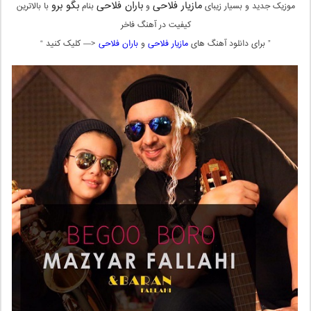
مازیار فلاحی
باران فلاحی
بگو برو
موزیک جدید و بسیار زیبای
و
بنام
با بالاترین
کیفیت در آهنگ فاخر
” برای دانلود آهنگ های
مازیار فلاحی
و
باران فلاحی
<— کلیک کنید “