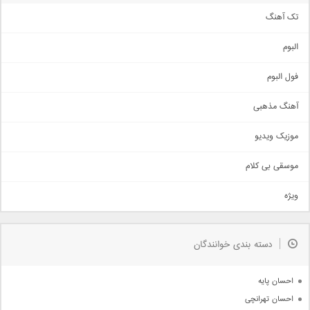
تک آهنگ
آهنگ شاد
البوم
غمگین
اجتماعی
فول البوم
آهنگ عاشقانه
آهنگ مذهبی
حماسی
اذری
موزیک ویدیو
سنتی
اهنگ بندرعباسی
موسقی بی کلام
تیتراژ
ویژه
دمو
مذهبی
به زودی
دسته بندی خوانندگان
جدیدترین ها
آرشیو
احسان پایه
احسان تهرانچی