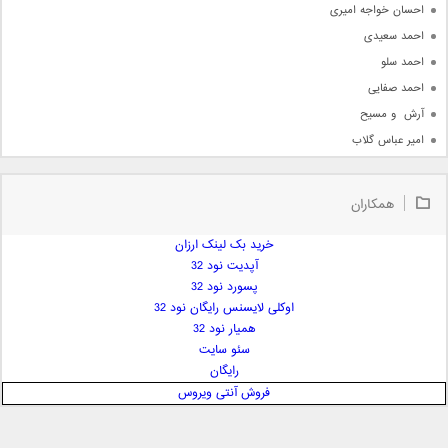
احسان خواجه امیری
احمد سعیدی
احمد سلو
احمد صفایی
آرش  و مسیح
امیر عباس گلاب
امیر عظیمی
امیر علی
همکاران
امیر فرجام
امیر مسعود
خرید بک لینک ارزان
آپدیت نود 32
امیر وکیلی
پسورد نود 32
امیر یگانه
اوکلی لایسنس رایگان نود 32
امین حبیبی
همیار نود 32
امین رستمی
سئو سایت
رایگان
امین فیاض
فروش آنتی ویروس
ایمان غلامی
ایمان فلاح