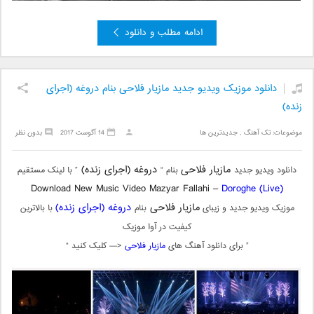
ادامه مطلب و دانلود
دانلود موزیک ویدیو جدید مازیار فلاحی بنام دروغه (اجرای
زنده)
موضوعات:
تک آهنگ
,
جدیدترین ها
14 آگوست 2017
بدون نظر
مازیار فلاحی
دروغه (اجرای زنده)
دانلود ویدیو جدید
بنام “
” با لینک مستقیم
Download New Music Video Mazyar Fallahi –
Doroghe (Live)
مازیار فلاحی
دروغه (اجرای زنده)
موزیک ویدیو جدید و زیبای
بنام
با بالاترین
کیفیت در آوا موزیک
” برای دانلود آهنگ های
مازیار فلاحی
<— کلیک کنید “