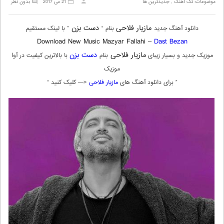
موضوعات:
تک آهنگ
,
جدیدترین ها
21 می 2017
بدون نظر
مازیار فلاحی
دست بزن
دانلود آهنگ جدید
بنام “
” با لینک مستقیم
Download New Music Mazyar Fallahi –
Dast Bezan
مازیار فلاحی
دست بزن
موزیک جدید و بسیار زیبای
بنام
با بالاترین کیفیت در آوا
موزیک
” برای دانلود آهنگ های
مازیار فلاحی
<— کلیک کنید “