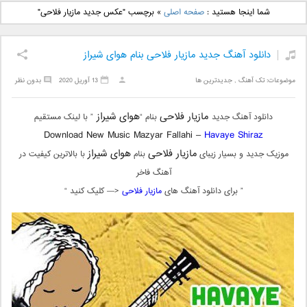
دانلود آهنگ جدید بهنام
دانلود آهنگ جدید علی
شما اینجا هستید :
صفحه اصلی
»
برچسب "عکس جدید مازیار فلاحی"
بانی بنام قرص قمر 2
یاسینی بنام دورترین نزدیک
دانلود آهنگ جدید مازیار فلاحی بنام هوای شیراز
موضوعات:
تک آهنگ
,
جدیدترین ها
13 آوریل 2020
بدون نظر
مازیار فلاحی
هوای شیراز
دانلود آهنگ جدید
بنام “
” با لینک مستقیم
Download New Music Mazyar Fallahi –
Havaye Shiraz
مازیار فلاحی
هوای شیراز
موزیک جدید و بسیار زیبای
بنام
با بالاترین کیفیت در
آهنگ فاخر
” برای دانلود آهنگ های
مازیار فلاحی
<— کلیک کنید “