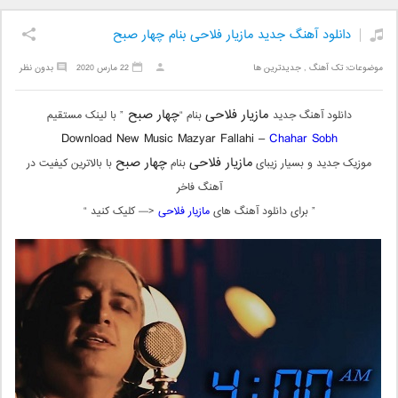
دانلود آهنگ جدید مازیار فلاحی بنام چهار صبح
موضوعات:
تک آهنگ
,
جدیدترین ها
22 مارس 2020
بدون نظر
مازیار فلاحی
چهار صبح
دانلود آهنگ جدید
بنام “
” با لینک مستقیم
Download New Music Mazyar Fallahi –
Chahar Sobh
مازیار فلاحی
چهار صبح
موزیک جدید و بسیار زیبای
بنام
با بالاترین کیفیت در
آهنگ فاخر
” برای دانلود آهنگ های
مازیار فلاحی
<— کلیک کنید “