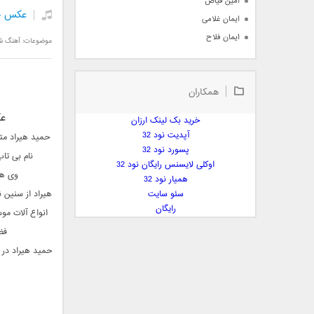
امین فیاض
عکس حم
ایمان غلامی
ایمان فلاح
موضوعات:
آهنگ ش
بابک جهانبخش
بابک رادمنش
همکاران
بابک مافی
باراد
عک
خرید بک لینک ارزان
بنیامین بهادری
آپدیت نود 32
بهراد شهریاری
پسورد نود 32
نام بی تاب ب
اوکلی لایسنس رایگان نود 32
بهنام صفوی
وی هم
همیار نود 32
بهنام علمشاهی
سئو سایت
هیراد از سنین ن
 پارسا صدیق
رایگان
انواع آلات م
پارسا چیلیک
فض
پازل بند
حمید هیراد در ک
پویا
پویا سالکی
پویان
پیمان زارعی