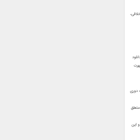
لاقی،
نلود
هرت
ه دوری
متعلق
و این