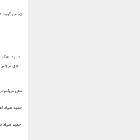
جمشید
وی می گوید: هی
حامد پهلان
حامد زمانی
حامد محضرنیا
حبیب
حسین توکلی
حمید اصغری
دانلود اهنگ ه
حمید طالب زاده
های فراوانی
حمید عسکری
رامین بی باک
رستاک
سعی می‌کنم برا
رضا شیری
رضا صادقی
حمید هیراد اه
رضا یزدانی
روزبه نعمت الهی
حمید هیراد با
زانیار خسروی
سالار عقیلی