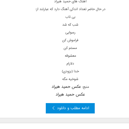
آهنگ های حمید هیراد
در حال حاضر تعداد اندکی آهنگ دارد که عبارتند از:
بی تاب
شب که شد
رسوایی
فراموش کن
مستم کن
معشوقه
دلارام
خدا (بزودی)
شوخیه مگه
عکس حمید هیراد
منبع:
عکس حمید هیراد
ادامه مطلب و دانلود