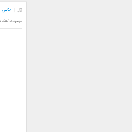
فریبرز خاتمی
فریدون آسرایی
عکس پس
قاسم افشار
موضوعات:
آهنگ ش
کامران مولایی
کامران و هومن
کوروش صنعتی
مازیار فلاحی
ماهان بهرام خان
مجید اخشابی
مجید خراطها
مجید یحیایی
محسن ابراهیم زاده
محسن چاوشی
محسن یاحقی
محسن یگانه
محمد اصفهانی
محمدرضا هدایتی
محمد علیزاده