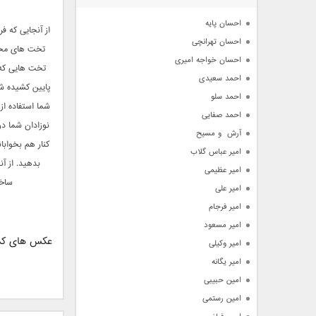
آرشیو
احسان پایه
احسان تهرانچی
تخت های محکم 
احسان خواجه امیری
تخت هایی که 
احمد سعیدی
پایین کشیده شون
احمد سلو
شما استفاده از
احمد صفایی
آرش  و مسیح
کنار هم بخوابا
امیر عباس گلاب
بدهید. از آ
امیر عظیمی
ساخت
امیر علی
امیر فرجام
امیر مسعود
عکس های کمد
امیر وکیلی
امیر یگانه
امین حبیبی
امین رستمی