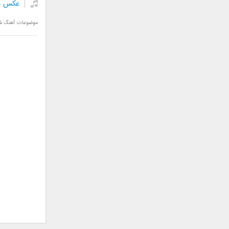
عکس د
علی تکتا
علی رها
موضوعات:
آهنگ ش
علی رهبری
علی عباسی
علی عبدالمالکی
علی لهراسبی
علی هایپر
علیرضا روزگار
علیرضا طلیسچی
علیرضا قربانی
عماد
عماد طالب زاده
فاتح نورایی
فتاح فتحی
فرشید امین
فرهاد جواهر کلام
فرهاد دهقان