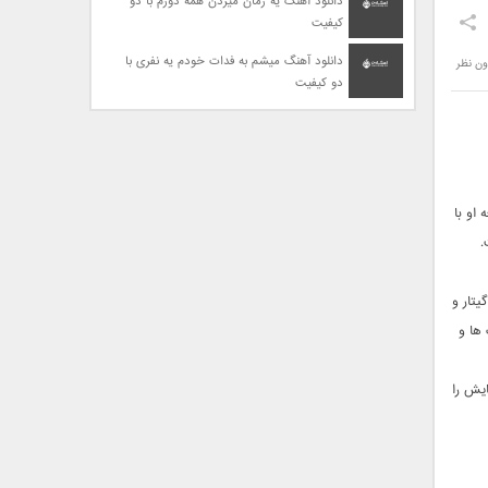
دانلود آهنگ یه زمان میزدن همه دورم با دو
کیفیت
دانلود آهنگ میشم به فدات خودم یه نفری با
ون نظر
دو کیفیت
عه او با
یتار و
ها و
ایش را