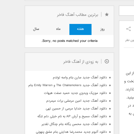
دید فرزاد
دانلود آهنگ جدید بهنام
دانلود آهنگ جدید علی
 آتیش
بانی بنام قرص قمر 2
یاسینی بنام دورترین نزدیک
برترین مطالب آهنگ فاخر
روز
هفته
ماه
سال
ون نظر
Sorry, no posts matched your criteria.
به زودی از آهنگ فاخر
ز این
دانلود آهنگ جدید سارن بنام واسه تولدم
 تخت و
دانلود آهنگ جدید The Chainsmokers و Emily Warren بنام Side Effects
ارند.
دانلود موزیک ویدوی جدید حمید صفت هیهات
نید.
دانلود آهنگ جدید امین مرعشی برات میمردم
 در
دانلود آهنگ جدید خدایا مرسی از حسین تهی
 به
دانلود آهنگ مسیح و آرش AP به نام خیلی دلم تنگه
دانلود آهنگ جدید محسن یگانه بنام چنگال تقدیر
دانلود آلبوم جدید محمدرضا هدایتی بنام عشق پنهونی