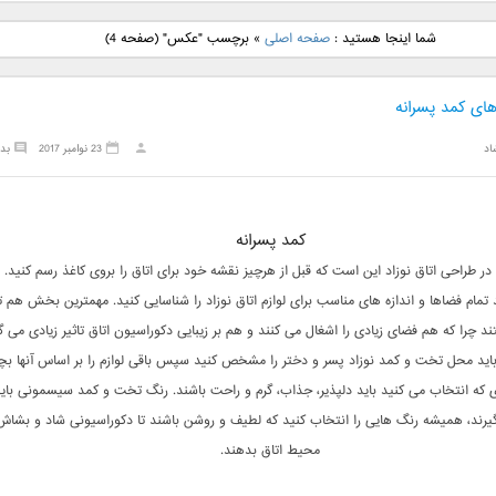
نگ جدید رضا
دانلود آهنگ جدید علی
دانلود آهنگ جدید مهدی
دانلود آهنگ ج
شما اینجا هستید :
صفحه اصلی
»
برچسب "عکس"
(صفحه 4)
بنام نگار
لهراسبی بنام صورت
یراحی بنام اسرار
فرزین بنام
ی کمد پسرانه
اد
23 نوامبر 2017
بد
کمد پسرانه
در طراحی اتاق نوزاد این است که قبل از هرچیز نقشه خود برای اتاق را بروی کاغذ رسم کنید. ا
 تمام فضاها و اندازه های مناسب برای لوازم اتاق نوزاد را شناسایی کنید. مهمترین بخش هم
د چرا که هم فضای زیادی را اشغال می کنند و هم بر زیبایی دکوراسیون اتاق تاثیر زیادی می گذ
ا باید محل تخت و کمد نوزاد پسر و دختر را مشخص کنید سپس باقی لوازم را بر اساس آنها بچی
که انتخاب می کنید باید دلپذیر، جذاب، گرم و راحت باشند. رنگ تخت و کمد سیسمونی باید
بگیرند، همیشه رنگ هایی را انتخاب کنید که لطیف و روشن باشند تا دکوراسیونی شاد و بشاش
محیط اتاق بدهند.