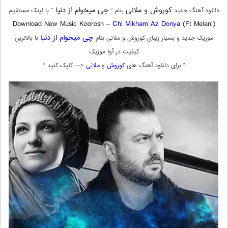
کوروش و ملانی
چی میخوام از دنیا
دانلود آهنگ جدید
بنام “
” با لینک مستقیم
Download New Music Koorosh –
Chi Mikham Az Donya
(Ft Melani)
چی میخوام از دنیا
موزیک جدید و بسیار زیبای کوروش و ملانی بنام
با بالاترین
کیفیت در آوا موزیک
” برای دانلود آهنگ های
کوروش
و
ملانی
<— کلیک کنید “