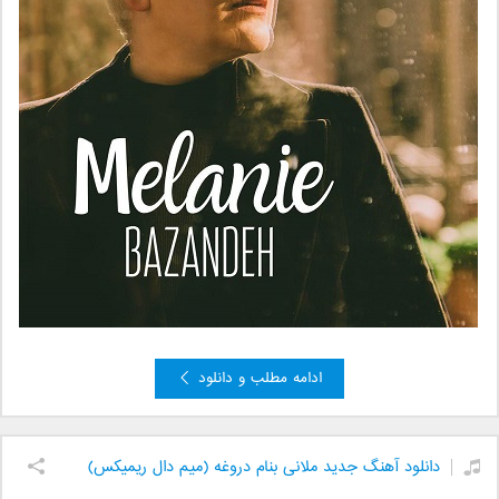
ادامه مطلب و دانلود
دانلود آهنگ جدید ملانی بنام دروغه (میم دال ریمیکس)