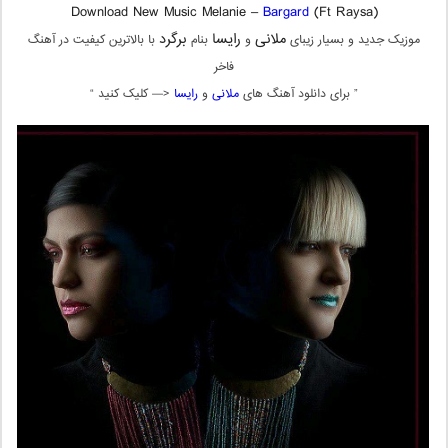
Download New Music Melanie –
Bargard
(Ft Raysa)
ملانی
رایسا
برگرد
موزیک جدید و بسیار زیبای
و
بنام
با بالاترین کیفیت در آهنگ
فاخر
” برای دانلود آهنگ های
ملانی
و
رایسا
<— کلیک کنید “