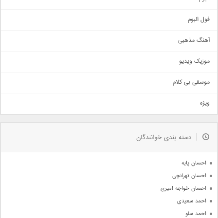
غمگین
اجتماعی
فول البوم
آهنگ عاشقانه
آهنگ مذهبی
حماسی
اذری
موزیک ویدیو
سنتی
اهنگ بندرعباسی
موسقی بی کلام
تیتراژ
ویژه
دمو
مذهبی
به زودی
دسته بندی خوانندگان
جدیدترین ها
آرشیو
احسان پایه
احسان تهرانچی
احسان خواجه امیری
احمد سعیدی
احمد سلو