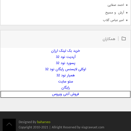
احمد صفایی
آرش  و مسیح
امیر عباس گلاب
امیر عظیمی
امیر علی
همکاران
امیر فرجام
امیر مسعود
خرید بک لینک ارزان
آپدیت نود 32
امیر وکیلی
پسورد نود 32
امیر یگانه
اوکلی لایسنس رایگان نود 32
امین حبیبی
همیار نود 32
امین رستمی
سئو سایت
رایگان
امین فیاض
فروش آنتی ویروس
ایمان غلامی
ایمان فلاح
بابک جهانبخش
بابک رادمنش
Designed By
baharseo
بابک مافی
Copyright 2010-2021 | Allright Reserved by viagrawuet.com