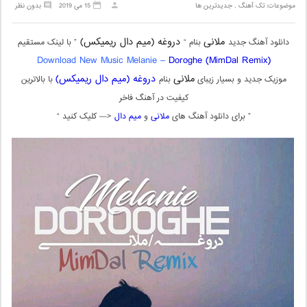
موضوعات:
تک آهنگ
,
جدیدترین ها
15 می 2019
بدون نظر
ملانی
دروغه (میم دال ریمیکس)
دانلود آهنگ جدید
بنام “
” با لینک مستقیم
Download New Music Melanie –
Doroghe (MimDal Remix)
ملانی
دروغه (میم دال ریمیکس)
موزیک جدید و بسیار زیبای
بنام
با بالاترین
کیفیت در آهنگ فاخر
” برای دانلود آهنگ های
ملانی
و
میم دال
<— کلیک کنید “