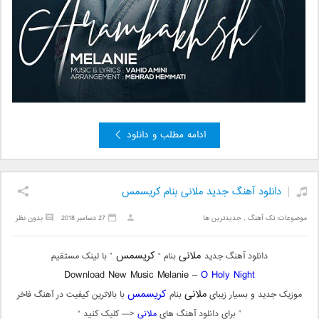
ادامه مطلب و دانلود
دانلود آهنگ جدید ملانی بنام کریسمس
موضوعات:
تک آهنگ
,
جدیدترین ها
27 دسامبر 2018
بدون نظر
ملانی
کریسمس
دانلود آهنگ جدید
بنام “
” با لینک مستقیم
Download New Music Melanie –
O Holy Night
ملانی
کریسمس
موزیک جدید و بسیار زیبای
بنام
با بالاترین کیفیت در آهنگ فاخر
” برای دانلود آهنگ های
ملانی
<— کلیک کنید “