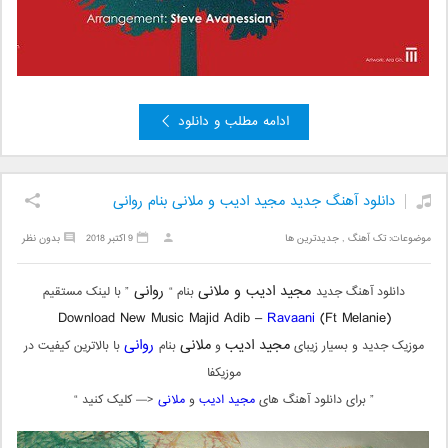
ادامه مطلب و دانلود
دانلود آهنگ جدید مجید ادیب و ملانی بنام روانی
موضوعات:
تک آهنگ
,
جدیدترین ها
9 اکتبر 2018
بدون نظر
مجید ادیب و ملانی
روانی
دانلود آهنگ جدید
بنام “
” با لینک مستقیم
Download New Music Majid Adib –
Ravaani
(Ft Melanie)
مجید ادیب
ملانی
روانی
موزیک جدید و بسیار زیبای
و
بنام
با بالاترین کیفیت در
موزیکفا
” برای دانلود آهنگ های
مجید ادیب
و
ملانی
<— کلیک کنید “