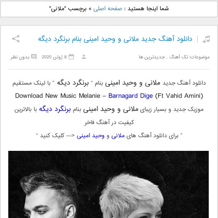
دانلود آهنگ جدید بهنام
دانلود آهنگ جدید علی
شما اینجا هستید :
صفحه اصلی
»
برچسب "ملانی"
بانی بنام قرص قمر 2
یاسینی بنام دورترین نزدیک
دانلود آهنگ جدید ملانی و وحید امینی بنام برنگرد دیگه
موضوعات:
تک آهنگ
,
جدیدترین ها
8 ژوئن 2020
بدون نظر
ملانی و وحید امینی
برنگرد دیگه
دانلود آهنگ جدید
بنام “
” با لینک مستقیم
Download New Music Melanie –
Barnagard Dige
(Ft Vahid Amini)
ملانی و وحید امینی
برنگرد دیگه
موزیک جدید و بسیار زیبای
بنام
با بالاترین
کیفیت در آهنگ فاخر
” برای دانلود آهنگ های
ملانی
و
وحید امینی
<— کلیک کنید “