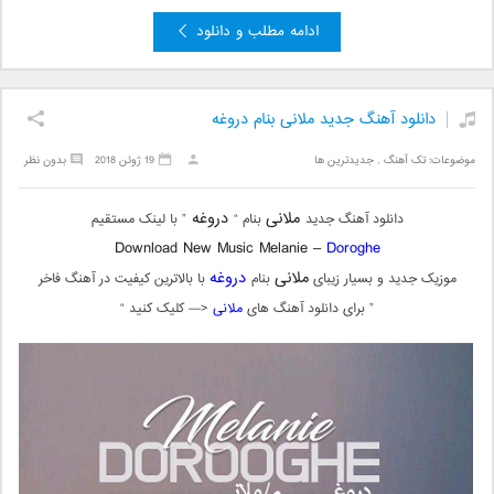
ادامه مطلب و دانلود
دانلود آهنگ جدید ملانی بنام دروغه
موضوعات:
تک آهنگ
,
جدیدترین ها
19 ژوئن 2018
بدون نظر
ملانی
دروغه
دانلود آهنگ جدید
بنام “
” با لینک مستقیم
Download New Music Melanie –
Doroghe
ملانی
دروغه
موزیک جدید و بسیار زیبای
بنام
با بالاترین کیفیت در آهنگ فاخر
” برای دانلود آهنگ های
ملانی
<— کلیک کنید “