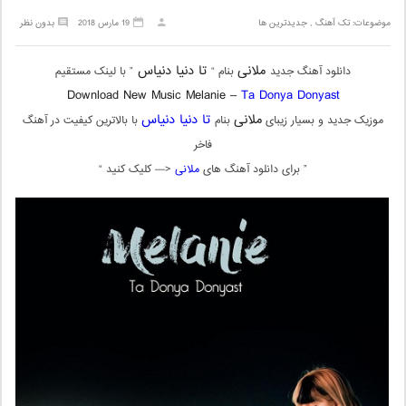
موضوعات:
تک آهنگ
,
جدیدترین ها
19 مارس 2018
بدون نظر
ملانی
تا دنیا دنیاس
دانلود آهنگ جدید
بنام “
” با لینک مستقیم
Download New Music Melanie –
Ta Donya Donyast
ملانی
تا دنیا دنیاس
موزیک جدید و بسیار زیبای
بنام
با بالاترین کیفیت در آهنگ
فاخر
” برای دانلود آهنگ های
ملانی
<— کلیک کنید “