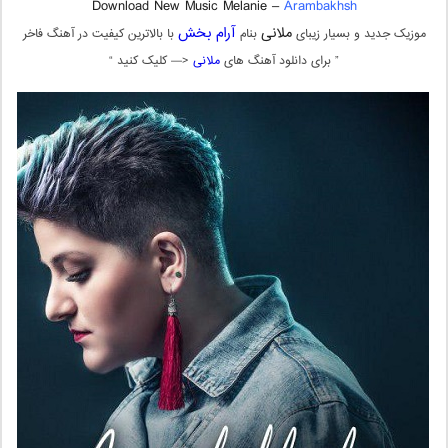
Download New Music Melanie –
Arambakhsh
ملانی
آرام بخش
موزیک جدید و بسیار زیبای
بنام
با بالاترین کیفیت در آهنگ فاخر
” برای دانلود آهنگ های
ملانی
<— کلیک کنید “