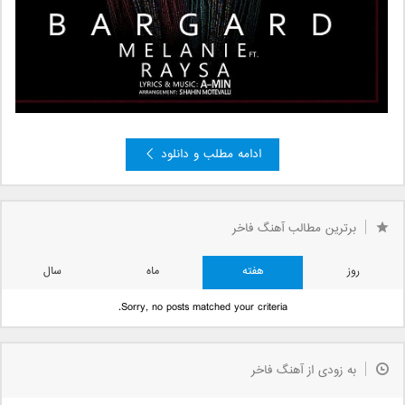
ادامه مطلب و دانلود
»
4
3
2
صفحه 1 از 4
1
برترین مطالب آهنگ فاخر
روز
هفته
ماه
سال
Sorry, no posts matched your criteria.
به زودی از آهنگ فاخر