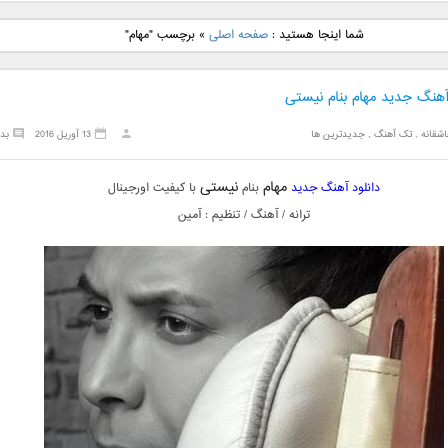
نگ جدید رضا
دانلود آهنگ جدید علی
دانلود آهنگ جدید مهدی
دانلود آهنگ ج
شما اینجا هستید :
صفحه اصلی
»
برچسب "مهام"
بنام نگار
لهراسبی بنام صورت
یراحی بنام اسرار
فرزین بنام
آهنگ جدید مهام بنام نیستی
شقانه
,
تک آهنگ
,
جدیدترین ها
13 آوریل 2016
بد
مهام
نیستی
دانلود آهنگ جدید
بنام
با کیفیت اورجینال
ترانه / آهنگ / تنظیم : آمین