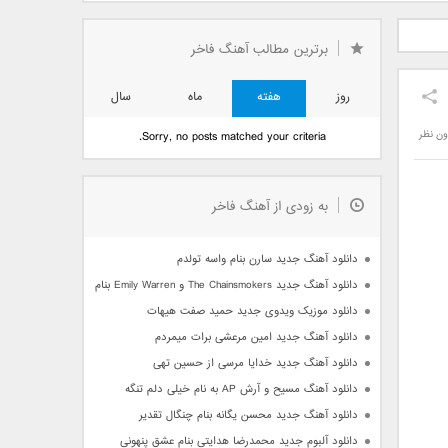
دید فرزاد
دانلود آهنگ جدید بهنام
دانلود آهنگ جدید علی
 آتیش
بانی بنام قرص قمر 2
یاسینی بنام دورترین نزدیک
برترین مطالب آهنگ فاخر
روز
هفته
ماه
سال
ون نظر
Sorry, no posts matched your criteria.
به زودی از آهنگ فاخر
دانلود آهنگ جدید سارن بنام واسه تولدم
دانلود آهنگ جدید The Chainsmokers و Emily Warren بنام Side Effects
دانلود موزیک ویدوی جدید حمید صفت هیهات
دانلود آهنگ جدید امین مرعشی برات میمردم
دانلود آهنگ جدید خدایا مرسی از حسین تهی
دانلود آهنگ مسیح و آرش AP به نام خیلی دلم تنگه
دانلود آهنگ جدید محسن یگانه بنام چنگال تقدیر
دانلود آلبوم جدید محمدرضا هدایتی بنام عشق پنهونی