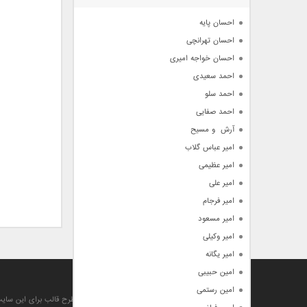
آرشیو
احسان پایه
احسان تهرانچی
احسان خواجه امیری
احمد سعیدی
احمد سلو
احمد صفایی
آرش  و مسیح
امیر عباس گلاب
امیر عظیمی
امیر علی
امیر فرجام
امیر مسعود
امیر وکیلی
امیر یگانه
امین حبیبی
آهنگ من
امین رستمی
تمام حقوق مادی , معنوی , مطالب و طرح قالب برای این سا