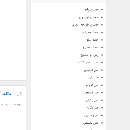
آرشیو
احسان پایه
احسان تهرانچی
احسان خواجه امیری
احمد سعیدی
احمد سلو
احمد صفایی
آرش  و مسیح
امیر عباس گلاب
امیر عظیمی
امیر علی
امیر فرجام
امیر مسعود
دانلود
امیر وکیلی
موضوعات:
آرشیو
,
امیر یگانه
امین حبیبی
امین رستمی