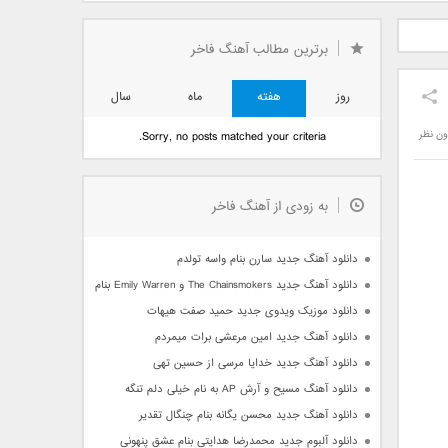
دید فرزاد
دانلود آهنگ جدید بهنام
دانلود آهنگ جدید علی
 آتیش
بانی بنام قرص قمر 2
یاسینی بنام دورترین نزدیک
برترین مطالب آهنگ فاخر
روز
هفته
ماه
سال
ون نظر
Sorry, no posts matched your criteria.
به زودی از آهنگ فاخر
دانلود آهنگ جدید سارن بنام واسه تولدم
دانلود آهنگ جدید The Chainsmokers و Emily Warren بنام Side Effects
دانلود موزیک ویدوی جدید حمید صفت هیهات
دانلود آهنگ جدید امین مرعشی برات میمردم
دانلود آهنگ جدید خدایا مرسی از حسین تهی
دانلود آهنگ مسیح و آرش AP به نام خیلی دلم تنگه
دانلود آهنگ جدید محسن یگانه بنام چنگال تقدیر
دانلود آلبوم جدید محمدرضا هدایتی بنام عشق پنهونی