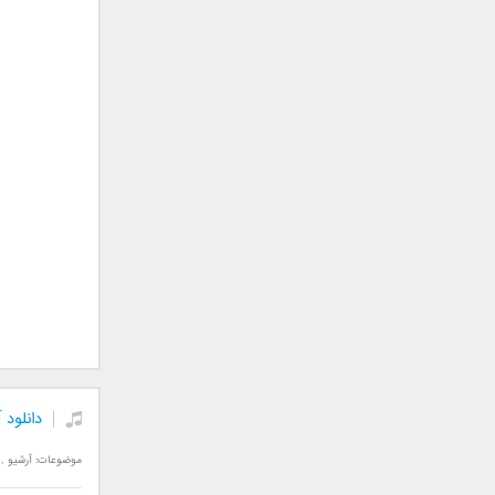
فریبرز خاتمی
فریدون آسرایی
قاسم افشار
کامران مولایی
کامران و هومن
کوروش صنعتی
مازیار فلاحی
ماهان بهرام خان
مجید اخشابی
مجید خراطها
مجید یحیایی
محسن ابراهیم زاده
محسن چاوشی
محسن یاحقی
محسن یگانه
دانلود آهن
محمد اصفهانی
موضوعات:
آرشیو
,
محمدرضا هدایتی
محمد علیزاده