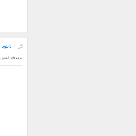
علی تکتا
علی رها
علی رهبری
علی عباسی
علی عبدالمالکی
علی لهراسبی
دانلود
علی هایپر
علیرضا روزگار
موضوعات:
آرشیو
,
علیرضا طلیسچی
علیرضا قربانی
عماد
عماد طالب زاده
فاتح نورایی
فتاح فتحی
فرشید امین
فرهاد جواهر کلام
فرهاد دهقان