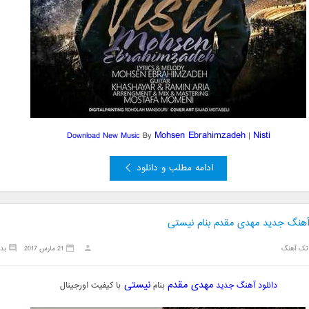
Mohsen Ebrahimzadeh
Nisti
Download New Music
By
|
ادامه مطلب و دانلود
 آهنگ جدید مهدی مقدم بنام نیستی
تک آهنگ
21 مارس 2017
بد
مهدی مقدم
نیستی
دانلود آهنگ جدید
بنام
با کیفیت اورجینال