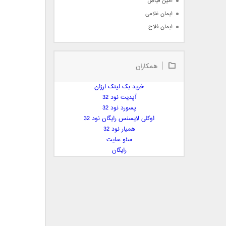
امین فیاض
ایمان غلامی
ایمان فلاح
بابک جهانبخش
بابک رادمنش
همکاران
بابک مافی
باراد
خرید بک لینک ارزان
بنیامین بهادری
آپدیت نود 32
بهراد شهریاری
پسورد نود 32
اوکلی لایسنس رایگان نود 32
بهنام صفوی
همیار نود 32
بهنام علمشاهی
سئو سایت
 پارسا صدیق
رایگان
پارسا چیلیک
پازل بند
پویا
پویا سالکی
پویان
پیمان زارعی