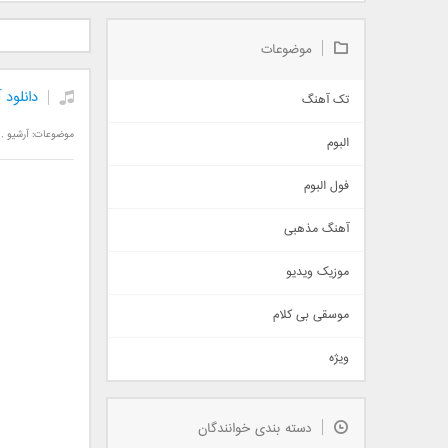
دانلود آلبوم جدید سیروان
دانلود آهنگ جدید علیرضا
دانلود آه
خسروی بنام مونولوگ
قربانی بنام خیال خوش
بهرام 
موضوعات
دانلود
تک آهنگ
آهنگ شاد
موضوعات:
آرشیو
,
البوم
غمگین
اجتماعی
فول البوم
آهنگ عاشقانه
آهنگ مذهبی
حماسی
اذری
موزیک ویدیو
سنتی
اهنگ بندرعباسی
موسقی بی کلام
تیتراژ
ویژه
دمو
مذهبی
به زودی
دسته بندی خوانندگان
جدیدترین ها