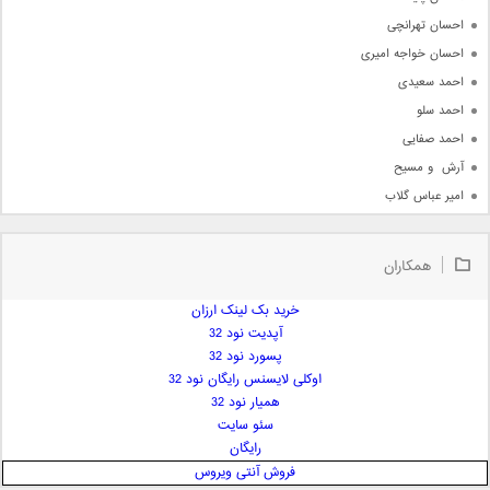
احسان تهرانچی
احسان خواجه امیری
احمد سعیدی
احمد سلو
احمد صفایی
آرش  و مسیح
امیر عباس گلاب
امیر عظیمی
امیر علی
همکاران
امیر فرجام
امیر مسعود
خرید بک لینک ارزان
آپدیت نود 32
امیر وکیلی
پسورد نود 32
امیر یگانه
اوکلی لایسنس رایگان نود 32
امین حبیبی
همیار نود 32
امین رستمی
سئو سایت
رایگان
امین فیاض
فروش آنتی ویروس
ایمان غلامی