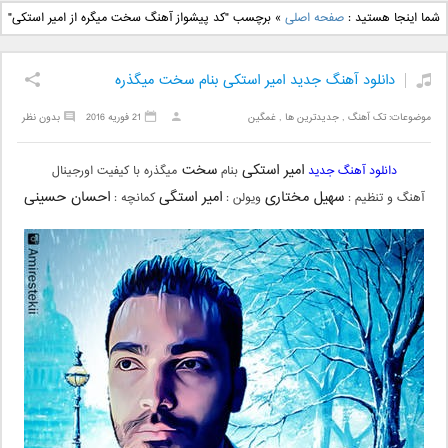
دانلود آهنگ جدید بهنام
دانلود آهنگ جدید علی
شما اینجا هستید :
صفحه اصلی
»
برچسب "کد پیشواز آهنگ سخت میگره از امیر استکی"
بانی بنام قرص قمر 2
یاسینی بنام دورترین نزدیک
دانلود آهنگ جدید امیر استکی بنام سخت میگذره
موضوعات:
تک آهنگ
,
جدیدترین ها
,
غمگین
21 فوریه 2016
بدون نظر
امیر استکی
سخت
دانلود آهنگ جدید
بنام
میگذره با کیفیت اورجینال
سهیل مختاری
امیر استگی
احسان حسینی
آهنگ و تنظیم :
ویولن :
کمانچه :