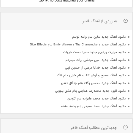
Sorry, no posts matched your criteria.
به زودی از آهنگ فاخر
دانلود آهنگ جدید سارن بنام واسه تولدم
دانلود آهنگ جدید The Chainsmokers و Emily Warren بنام Side Effects
دانلود موزیک ویدوی جدید حمید صفت هیهات
دانلود آهنگ جدید امین مرعشی برات میمردم
دانلود آهنگ جدید خدایا مرسی از حسین تهی
دانلود آهنگ مسیح و آرش AP به نام خیلی دلم تنگه
دانلود آهنگ جدید محسن یگانه بنام چنگال تقدیر
دانلود آلبوم جدید محمدرضا هدایتی بنام عشق پنهونی
دانلود آهنگ جدید محمد علیزاده بنام گلودرد
دانلود آهنگ جدید احمد سعیدی بنام واسه عشقه
جدیدترین مطالب آهنگ فاخر