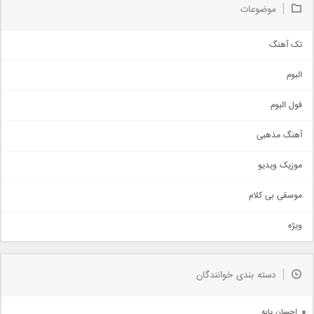
موضوعات
تک آهنگ
آهنگ شاد
البوم
غمگین
اجتماعی
فول البوم
آهنگ عاشقانه
آهنگ مذهبی
حماسی
اذری
موزیک ویدیو
سنتی
اهنگ بندرعباسی
موسقی بی کلام
تیتراژ
ویژه
دمو
مذهبی
به زودی
دسته بندی خوانندگان
جدیدترین ها
آرشیو
احسان پایه