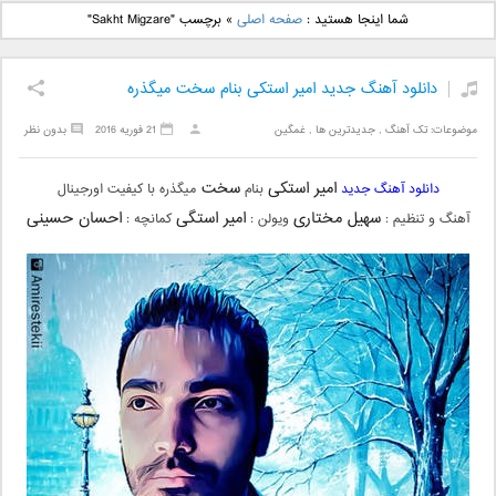
دانلود آهنگ جدید بهنام
دانلود آهنگ جدید علی
شما اینجا هستید :
صفحه اصلی
»
برچسب "Sakht Migzare"
بانی بنام قرص قمر 2
یاسینی بنام دورترین نزدیک
دانلود آهنگ جدید امیر استکی بنام سخت میگذره
موضوعات:
تک آهنگ
,
جدیدترین ها
,
غمگین
21 فوریه 2016
بدون نظر
امیر استکی
سخت
دانلود آهنگ جدید
بنام
میگذره با کیفیت اورجینال
سهیل مختاری
امیر استگی
احسان حسینی
آهنگ و تنظیم :
ویولن :
کمانچه :