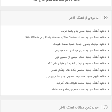
Sorry, no posts matched your criteria.
به زودی از آهنگ فاخر
دانلود آهنگ جدید سارن بنام واسه تولدم
دانلود آهنگ جدید The Chainsmokers و Emily Warren بنام Side Effects
دانلود موزیک ویدوی جدید حمید صفت هیهات
دانلود آهنگ جدید امین مرعشی برات میمردم
دانلود آهنگ جدید خدایا مرسی از حسین تهی
دانلود آهنگ مسیح و آرش AP به نام خیلی دلم تنگه
دانلود آهنگ جدید محسن یگانه بنام چنگال تقدیر
دانلود آلبوم جدید محمدرضا هدایتی بنام عشق پنهونی
دانلود آهنگ جدید محمد علیزاده بنام گلودرد
دانلود آهنگ جدید احمد سعیدی بنام واسه عشقه
جدیدترین مطالب آهنگ فاخر