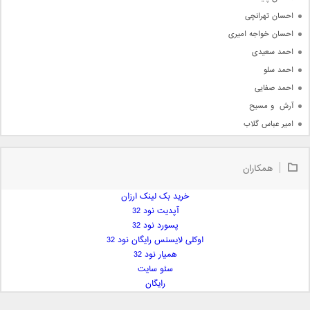
احسان تهرانچی
احسان خواجه امیری
احمد سعیدی
احمد سلو
احمد صفایی
آرش  و مسیح
امیر عباس گلاب
امیر عظیمی
امیر علی
همکاران
امیر فرجام
امیر مسعود
خرید بک لینک ارزان
آپدیت نود 32
امیر وکیلی
پسورد نود 32
امیر یگانه
اوکلی لایسنس رایگان نود 32
امین حبیبی
همیار نود 32
امین رستمی
سئو سایت
رایگان
امین فیاض
ایمان غلامی