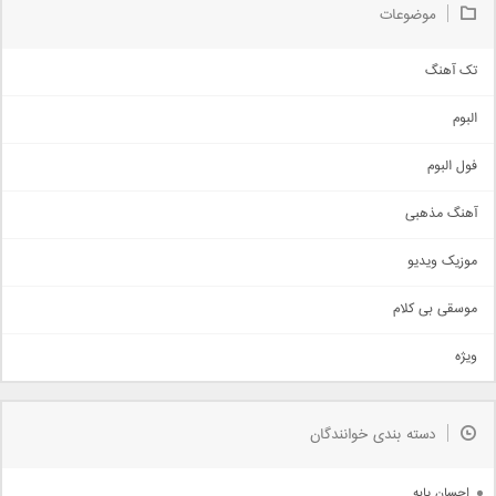
موضوعات
تک آهنگ
آهنگ شاد
البوم
غمگین
اجتماعی
فول البوم
آهنگ عاشقانه
آهنگ مذهبی
حماسی
اذری
موزیک ویدیو
سنتی
اهنگ بندرعباسی
موسقی بی کلام
تیتراژ
ویژه
دمو
مذهبی
به زودی
دسته بندی خوانندگان
جدیدترین ها
آرشیو
احسان پایه