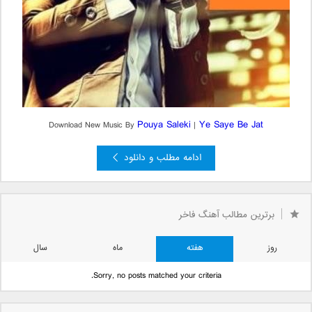
Pouya Saleki
Ye Saye Be Jat
Download New Music By
|
ادامه مطلب و دانلود
برترین مطالب آهنگ فاخر
روز
هفته
ماه
سال
Sorry, no posts matched your criteria.