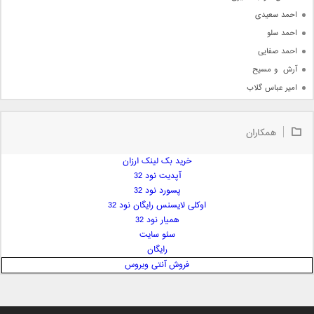
احمد سعیدی
احمد سلو
احمد صفایی
آرش  و مسیح
امیر عباس گلاب
امیر عظیمی
امیر علی
همکاران
امیر فرجام
امیر مسعود
خرید بک لینک ارزان
آپدیت نود 32
امیر وکیلی
پسورد نود 32
امیر یگانه
اوکلی لایسنس رایگان نود 32
امین حبیبی
همیار نود 32
امین رستمی
سئو سایت
رایگان
امین فیاض
فروش آنتی ویروس
ایمان غلامی
ایمان فلاح
بابک جهانبخش