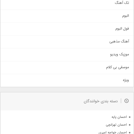
تک آهنگ
آهنگ شاد
البوم
غمگین
اجتماعی
فول البوم
آهنگ عاشقانه
آهنگ مذهبی
حماسی
اذری
موزیک ویدیو
سنتی
اهنگ بندرعباسی
موسقی بی کلام
تیتراژ
ویژه
دمو
مذهبی
به زودی
دسته بندی خوانندگان
جدیدترین ها
آرشیو
احسان پایه
احسان تهرانچی
احسان خواجه امیری