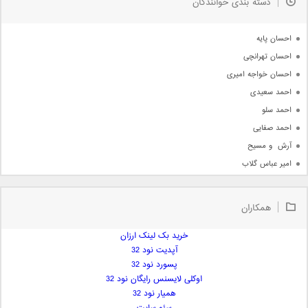
دسته بندی خوانندگان
جدیدترین ها
آرشیو
احسان پایه
احسان تهرانچی
احسان خواجه امیری
احمد سعیدی
احمد سلو
احمد صفایی
آرش  و مسیح
امیر عباس گلاب
امیر عظیمی
امیر علی
همکاران
امیر فرجام
امیر مسعود
خرید بک لینک ارزان
آپدیت نود 32
امیر وکیلی
پسورد نود 32
امیر یگانه
اوکلی لایسنس رایگان نود 32
امین حبیبی
همیار نود 32
امین رستمی