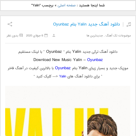
دانلود آهنگ جدید بهنام
دانلود آهنگ جدید علی
شما اینجا هستید :
صفحه اصلی
»
برچسب "Yalin"
بانی بنام قرص قمر 2
یاسینی بنام دورترین نزدیک
دانلود آهنگ جدید Yalin بنام Oyunbaz
موضوعات:
تک آهنگ
,
جدیدترین ها
6 جولای 2020
بدون نظر
Oyunbaz
Yalin
دانلود آهنگ ترکی جدید
بنام “
” با لینک مستقیم
Download New Music Yalin –
Oyunbaz
Oyunbaz
Yalin
موزیک جدید و بسیار زیبای
بنام
با بالاترین کیفیت در آهنگ فاخر
” برای دانلود آهنگ های
Yalin
<— کلیک کنید “