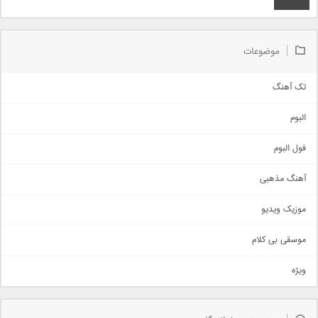
موضوعات
تک آهنگ
آهنگ شاد
البوم
غمگین
اجتماعی
فول البوم
آهنگ عاشقانه
آهنگ مذهبی
حماسی
اذری
موزیک ویدیو
سنتی
اهنگ بندرعباسی
موسقی بی کلام
تیتراژ
ویژه
دمو
مذهبی
به زودی