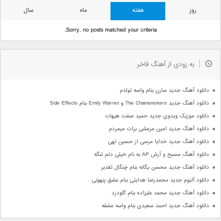
روز
هفته
ماه
سال
Sorry, no posts matched your criteria.
به زودی از آهنگ فاخر
دانلود آهنگ جدید سارن بنام واسه تولدم
دانلود آهنگ جدید The Chainsmokers و Emily Warren بنام Side Effects
دانلود موزیک ویدوی جدید حمید صفت هیهات
دانلود آهنگ جدید امین مرعشی برات میمردم
دانلود آهنگ جدید خدایا مرسی از حسین تهی
دانلود آهنگ مسیح و آرش AP به نام خیلی دلم تنگه
دانلود آهنگ جدید محسن یگانه بنام چنگال تقدیر
دانلود آلبوم جدید محمدرضا هدایتی بنام عشق پنهونی
دانلود آهنگ جدید محمد علیزاده بنام گلودرد
دانلود آهنگ جدید احمد سعیدی بنام واسه عشقه