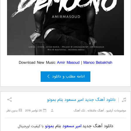
Download New Music
Amir Masoud
|
Manoo Bebakhsh
ادامه مطلب و دانلود
دانلود آهنگ جدید امیر مسعود بنام بمونو
موضوعات:
آرشیو
,
آهنگ عاشقانه
,
تک آهنگ
26 نوامبر 2016
بدون نظر
دانلود آهنگ جدید
امیر مسعود
بنام
بمونو
با کیفیت اورجینال