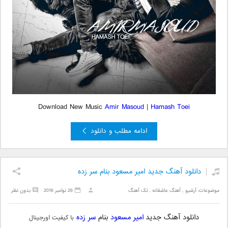
Download New Music
Amir Masoud
|
Hamash Toei
ادامه مطلب و دانلود
دانلود آهنگ جدید امیر مسعود بنام سر زده
موضوعات:
آرشیو
,
آهنگ عاشقانه
,
تک آهنگ
26 نوامبر 2016
بدون نظر
دانلود آهنگ جدید
امیر مسعود
بنام
سر زده
با کیفیت اورجینال