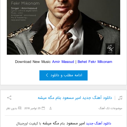
Download New Music
Amir Masoud
|
Behet Fekr Mikonam
ادامه مطلب و دانلود
دانلود آهنگ جدید امیر مسعود بنام مگه میشه
موضوعات:
تک آهنگ
25 نوامبر 2016
بدون نظر
امیر مسعود
مگه میشه
دانلود آهنگ جدید
بنام
با کیفیت اورجینال