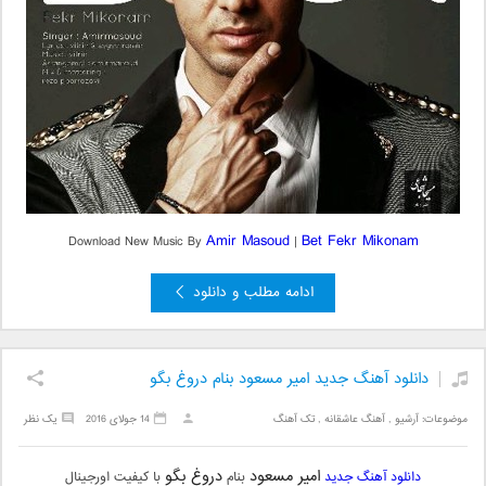
Amir Masoud
Bet Fekr Mikonam
Download New Music By
|
ادامه مطلب و دانلود
دانلود آهنگ جدید امیر مسعود بنام دروغ بگو
موضوعات:
آرشیو
,
آهنگ عاشقانه
,
تک آهنگ
14 جولای 2016
یک نظر
امیر مسعود
دروغ بگو
دانلود آهنگ جدید
بنام
با کیفیت اورجینال