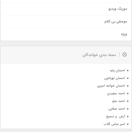
اذری
موزیک ویدیو
سنتی
اهنگ بندرعباسی
موسقی بی کلام
تیتراژ
ویژه
دمو
مذهبی
به زودی
دسته بندی خوانندگان
جدیدترین ها
آرشیو
احسان پایه
احسان تهرانچی
احسان خواجه امیری
احمد سعیدی
احمد سلو
احمد صفایی
آرش  و مسیح
امیر عباس گلاب
امیر عظیمی