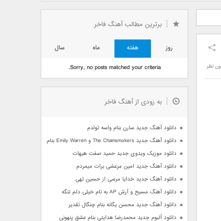
دید فرزاد
دانلود آهنگ جدید بهنام
دانلود آهنگ جدید علی
 آتیش
بانی بنام قرص قمر 2
یاسینی بنام دورترین نزدیک
برترین مطالب آهنگ فاخر
روز
هفته
ماه
سال
ون نظر
Sorry, no posts matched your criteria.
به زودی از آهنگ فاخر
دانلود آهنگ جدید سارن بنام واسه تولدم
دانلود آهنگ جدید The Chainsmokers و Emily Warren بنام Side Effects
دانلود موزیک ویدوی جدید حمید صفت هیهات
دانلود آهنگ جدید امین مرعشی برات میمردم
دانلود آهنگ جدید خدایا مرسی از حسین تهی
دانلود آهنگ مسیح و آرش AP به نام خیلی دلم تنگه
دانلود آهنگ جدید محسن یگانه بنام چنگال تقدیر
دانلود آلبوم جدید محمدرضا هدایتی بنام عشق پنهونی