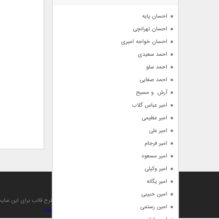
آرشیو
احسان پایه
احسان تهرانچی
احسان خواجه امیری
احمد سعیدی
احمد سلو
احمد صفایی
آرش  و مسیح
امیر عباس گلاب
امیر عظیمی
امیر علی
امیر فرجام
امیر مسعود
امیر وکیلی
امیر یگانه
آهنگ من
امین حبیبی
تمام حقوق مادی , معنوی , مطالب و طرح قالب برای این سا
امین رستمی
بهینه سازی و صعود توسط بهترین
بک لینک