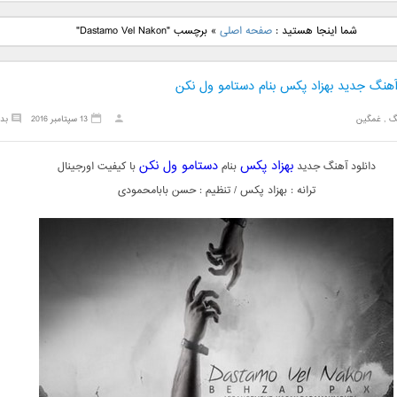
نگ جدید رضا
دانلود آهنگ جدید علی
دانلود آهنگ جدید مهدی
دانلود آهنگ ج
شما اینجا هستید :
صفحه اصلی
»
برچسب "Dastamo Vel Nakon"
بنام نگار
لهراسبی بنام صورت
یراحی بنام اسرار
فرزین بنام
 آهنگ جدید بهزاد پکس بنام دستامو ول نکن
گ
,
غمگین
13 سپتامبر 2016
بد
بهزاد پکس
دستامو ول نکن
دانلود آهنگ جدید
بنام
با کیفیت اورجینال
ترانه : بهزاد پکس / تنظیم : حسن بابامحمودی