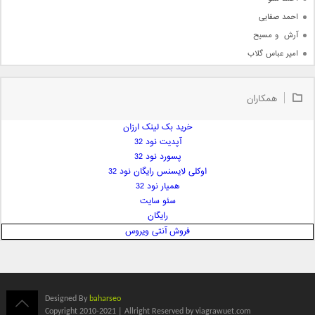
احمد صفایی
آرش  و مسیح
امیر عباس گلاب
امیر عظیمی
امیر علی
همکاران
امیر فرجام
امیر مسعود
خرید بک لینک ارزان
آپدیت نود 32
امیر وکیلی
پسورد نود 32
امیر یگانه
اوکلی لایسنس رایگان نود 32
امین حبیبی
همیار نود 32
امین رستمی
سئو سایت
رایگان
امین فیاض
فروش آنتی ویروس
ایمان غلامی
ایمان فلاح
بابک جهانبخش
بابک رادمنش
Designed By
baharseo
بابک مافی
Copyright 2010-2021 | Allright Reserved by viagrawuet.com