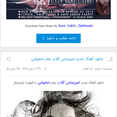
Amir Vakili
Delkhoshi
Download New Music By
|
ادامه مطلب و دانلود
دانلود آهنگ جدید امیرعباس گلاب بنام دلخوشی
موضوعات:
آرشیو
,
تک آهنگ
13 ژوئن 2016
بدون نظر
امیرعباس گلاب
دلخوشی
دانلود آهنگ جدید
بنام
با کیفیت اورجینال