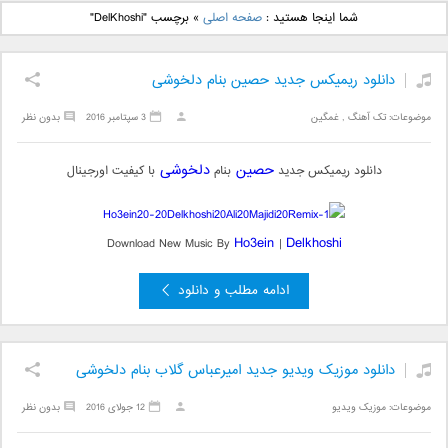
دانلود آهنگ جدید بهنام
دانلود آهنگ جدید علی
شما اینجا هستید :
صفحه اصلی
»
برچسب "DelKhoshi"
بانی بنام قرص قمر 2
یاسینی بنام دورترین نزدیک
دانلود ریمیکس جدید حصین بنام دلخوشی
موضوعات:
تک آهنگ
,
غمگین
3 سپتامبر 2016
بدون نظر
حصین
دلخوشی
دانلود ریمیکس جدید
بنام
با کیفیت اورجینال
Ho3ein
Delkhoshi
Download New Music By
|
ادامه مطلب و دانلود
دانلود موزیک ویدیو جدید امیرعباس گلاب بنام دلخوشی
موضوعات:
موزیک ویدیو
12 جولای 2016
بدون نظر