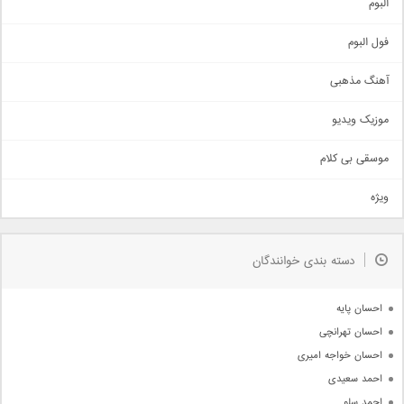
البوم
غمگین
اجتماعی
فول البوم
آهنگ عاشقانه
آهنگ مذهبی
حماسی
اذری
موزیک ویدیو
سنتی
اهنگ بندرعباسی
موسقی بی کلام
تیتراژ
ویژه
دمو
مذهبی
به زودی
دسته بندی خوانندگان
جدیدترین ها
آرشیو
احسان پایه
احسان تهرانچی
احسان خواجه امیری
احمد سعیدی
احمد سلو