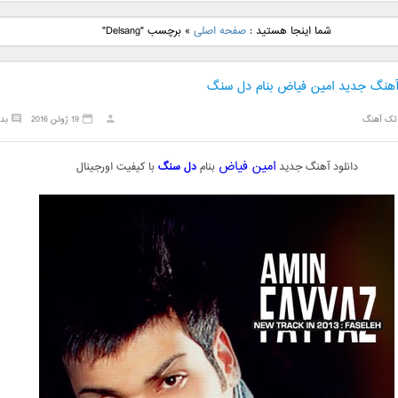
نگ جدید رضا
دانلود آهنگ جدید علی
دانلود آهنگ جدید مهدی
دانلود آهنگ ج
شما اینجا هستید :
صفحه اصلی
»
برچسب "Delsang"
بنام نگار
لهراسبی بنام صورت
یراحی بنام اسرار
فرزین بنام
 آهنگ جدید امین فیاض بنام دل سنگ
تک آهنگ
19 ژوئن 2016
بد
امین فیاض
دانلود آهنگ جدید
بنام
دل سنگ
با کیفیت اورجینال