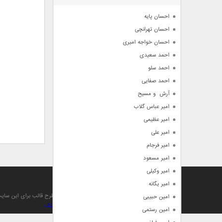
آرشیو
احسان پایه
احسان تهرانچی
احسان خواجه امیری
احمد سعیدی
احمد سلو
احمد صفایی
آرش  و مسیح
امیر عباس گلاب
امیر عظیمی
امیر علی
امیر فرجام
امیر مسعود
امیر وکیلی
آهنگ من
امیر یگانه
تمام حقوق مادی , معنوی , مطالب و طرح قالب برای این سا
امین حبیبی
بهینه سازی و صعود توسط بهترین
بک لینک
امین رستمی