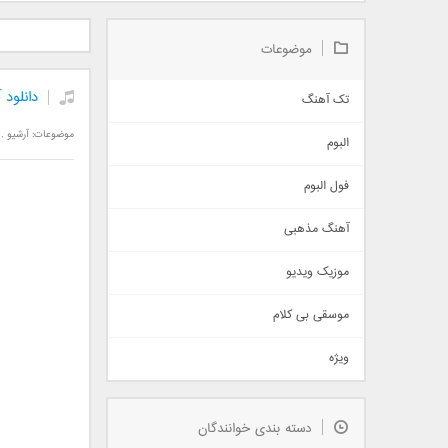
دانلود آلبوم جدید سیروان
دانلود آهنگ جدید علیرضا
دانلود آه
خسروی بنام مونولوگ
قربانی بنام خیال خوش
بهرام 
موضوعات
دانلود
تک آهنگ
آهنگ شاد
موضوعات:
آرشیو
,
البوم
غمگین
اجتماعی
فول البوم
آهنگ عاشقانه
آهنگ مذهبی
حماسی
اذری
موزیک ویدیو
سنتی
اهنگ بندرعباسی
موسقی بی کلام
تیتراژ
ویژه
دمو
مذهبی
به زودی
دسته بندی خوانندگان
جدیدترین ها