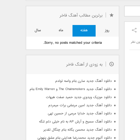
دید فرزاد
دانلود آهنگ جدید بهنام
دانلود آهنگ جدید علی
 آتیش
بانی بنام قرص قمر 2
یاسینی بنام دورترین نزدیک
برترین مطالب آهنگ فاخر
روز
هفته
ماه
سال
ون نظر
Sorry, no posts matched your criteria.
به زودی از آهنگ فاخر
دانلود آهنگ جدید سارن بنام واسه تولدم
دانلود آهنگ جدید The Chainsmokers و Emily Warren بنام Side Effects
دانلود موزیک ویدوی جدید حمید صفت هیهات
دانلود آهنگ جدید امین مرعشی برات میمردم
دانلود آهنگ جدید خدایا مرسی از حسین تهی
دانلود آهنگ مسیح و آرش AP به نام خیلی دلم تنگه
دانلود آهنگ جدید محسن یگانه بنام چنگال تقدیر
دانلود آلبوم جدید محمدرضا هدایتی بنام عشق پنهونی