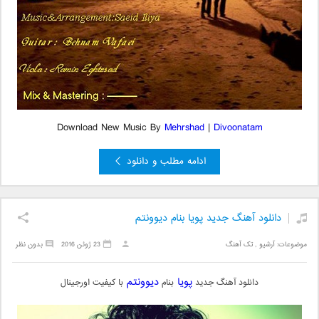
Download New Music By
Mehrshad
|
Divoonatam
ادامه مطلب و دانلود
دانلود آهنگ جدید پویا بنام دیوونتم
موضوعات:
آرشیو
,
تک آهنگ
23 ژوئن 2016
بدون نظر
پویا
دیوونتم
دانلود آهنگ جدید
بنام
با کیفیت اورجینال