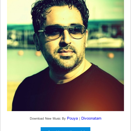
Pouya
Divoonatam
Download New Music By
|