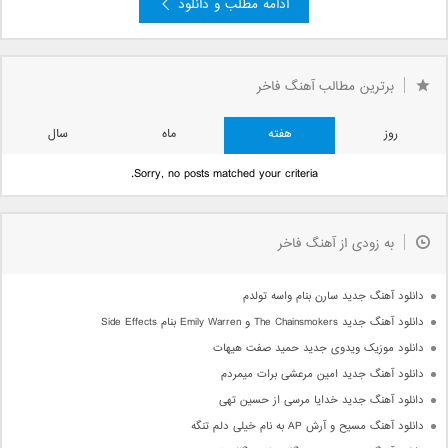
ادامه مطلب و دانلود
برترین مطالب آهنگ فاخر
روز
هفته
ماه
سال
Sorry, no posts matched your criteria.
به زودی از آهنگ فاخر
دانلود آهنگ جدید سارن بنام واسه تولدم
دانلود آهنگ جدید The Chainsmokers و Emily Warren بنام Side Effects
دانلود موزیک ویدوی جدید حمید صفت هیهات
دانلود آهنگ جدید امین مرعشی برات میمردم
دانلود آهنگ جدید خدایا مرسی از حسین تهی
دانلود آهنگ مسیح و آرش AP به نام خیلی دلم تنگه