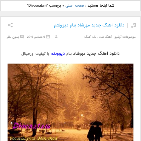
دانلود آهنگ جدید بهنام
دانلود آهنگ جدید علی
شما اینجا هستید :
صفحه اصلی
»
برچسب "Divoonatam"
بانی بنام قرص قمر 2
یاسینی بنام دورترین نزدیک
دانلود آهنگ جدید مهرشاد بنام دیوونتم
موضوعات:
آرشیو
,
آهنگ شاد
,
تک آهنگ
6 دسامبر 2016
بدون نظر
دانلود آهنگ جدید
مهرشاد
دیوونتم
بنام
با کیفیت اورجینال