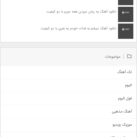
دانلود آهنگ یه زمان میزدن همه دورم با دو کیفیت
دانلود آهنگ میشم به فدات خودم یه نفری با دو کیفیت
موضوعات
تک آهنگ
آهنگ شاد
البوم
غمگین
اجتماعی
فول البوم
آهنگ عاشقانه
آهنگ مذهبی
حماسی
اذری
موزیک ویدیو
سنتی
اهنگ بندرعباسی